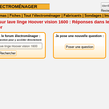
LECTROMÉNAGER
Reste
émas
|
Fiches
|
Tout l'électroménager
|
Fabricants
|
Sondages
|
Im
sur lave linge Hoover vision 1600 : Réponses dans l
er
 le forum électroménager :
Je pose une nouvelle question :
question pour y accéder directement