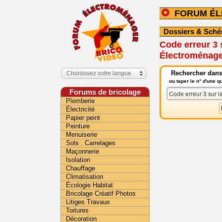
FORUM É
Dossiers & Sch
Code erreur 3 
Électroménag
Rechercher dans
Choisissez votre langue
ou taper le n° d'une 
Forums de bricolage
Plomberie
Électricité
Papier peint
Peinture
Menuiserie
Sols . Carrelages
Maçonnerie
Isolation
Chauffage
Climatisation
Écologie Habitat
Bricolage Créatif Photos
Litiges Travaux
Toitures
Décoration