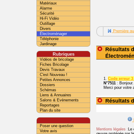
Matériaux
Alarme
Sécurité
Hi-Fi Vidéo
Outillage
Divers
Première qu
Électroménager
Téléphonie
Jardinage
Résultats d
Rubriques
Électromé
Vidéos de bricolage
Fiches Bricolage
Devis Travaux
C'est Nouveau !
1.
Code erreur 3
Petites Annonces
N°7511
: Bonjour.
Dossiers
Merci pour votre 
Schémas
Liens & Annuaires
Résultats d
Salons & Evènements
Reportages
Plan du site
I
Poser une question
Mentions légales :
Le 
Votre avis
œuvre protégée par les 