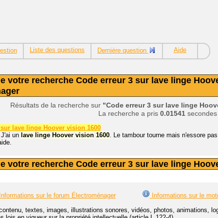
Liste des questions
Aide
estion
Dernière question
e votre recherche Code erreur 3 sur lave linge Hoove
nager
Résultats de la recherche sur
"Code erreur 3 sur lave linge Hoov
La recherche a pris
0.01541
secondes
 sur lave linge Hoover vision 1600
 J'ai un
lave
linge
Hoover
vision
1600
. Le tambour tourne mais n'essore pas.
aide.
e votre recherche Code erreur 3 sur lave linge Hoove
nformations sur le forum Électroménager
Informations sur le mot
contenu, textes, images, illustrations sonores, vidéos, photos, animations, 
lois en vigueur sur la propriété intellectuelle (article L.122-4).