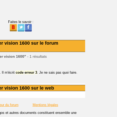
Faites le savoir :
r vision 1600 sur le forum
er vision 1600"
- 1 résultats
 Il m'écrit
code
erreur
3
. Je ne sais pas quoi faire.
r vision 1600 sur le web
eur du forum
Mentions légales
logos et autres documents constituent ensemble une