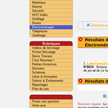
Matériaux
Alarme
Sécurité
Hi-Fi Vidéo
Outillage
Divers
Première qu
Électroménager
Téléphonie
Jardinage
Résultats 
Rubriques
Électromé
Vidéos de bricolage
Fiches Bricolage
Devis Travaux
C'est Nouveau !
1.
Lave
-
linge
Do
Petites Annonces
N°8019
: Bonjou
Dossiers
de jeu
et
de ce fa
Schémas
Liens & Annuaires
Résultats 
Salons & Evènements
Reportages
Plan du site
I
Poser une question
Mentions légales :
Le 
Votre avis
œuvre protégée par les 