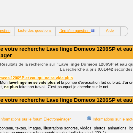
Liste des questions
Aide
estion
Dernière question
de votre recherche Lave linge Domeos 1206SP et eau 
nager
Résultats de la recherche sur
"Lave linge Domeos 1206SP et eau qui
La recherche a pris
0.01442
secondes
meos
1206SP
et
eau
qui
ne
se
vide
plus
r Mon
lave
-
linge
ne
se
vide
plus
et
la pompe d'évacuation fait du bruit. J'ai 
it,
ne
plus
faire son travail. C'est pourquoi je cherche sur le net,...
de votre recherche Lave linge Domeos 1206SP et eau 
nformations sur le forum Électroménager
Informations sur le mot
contenu, textes, images, illustrations sonores, vidéos, photos, animations, 
lois en vigueur sur la propriété intellectuelle (article L.122-4).