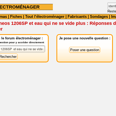
LECTROMÉNAGER
Reste
émas
|
Fiches
|
Tout l'électroménager
|
Fabricants
|
Sondages
|
Im
eos 1206SP et eau qui ne se vide plus : Réponses d
er
 le forum électroménager :
Je pose une nouvelle question :
question pour y accéder directement