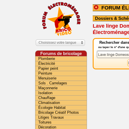
FORUM É
Dossiers & Sch
Lave linge Dom
Électroménag
Rechercher dans
Choisissez votre langue
ou taper le n° d'une 
Forums de bricolage
Plomberie
Électricité
Papier peint
Peinture
Menuiserie
Sols . Carrelages
Maçonnerie
Isolation
Chauffage
Climatisation
Écologie Habitat
Bricolage Créatif Photos
Litiges Travaux
Toitures
Décoration