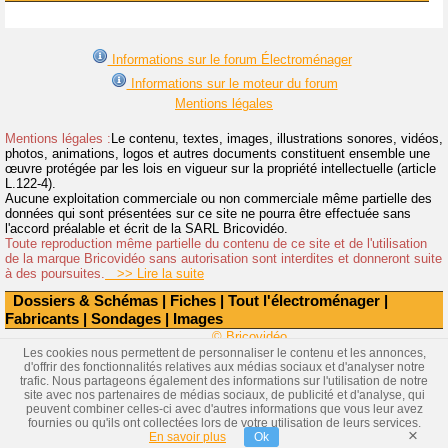
Informations sur le forum Électroménager
Informations sur le moteur du forum
Mentions légales
Mentions légales :
Le contenu, textes, images, illustrations sonores, vidéos,
photos, animations, logos et autres documents constituent ensemble une
œuvre protégée par les lois en vigueur sur la propriété intellectuelle (article
L.122-4).
Aucune exploitation commerciale ou non commerciale même partielle des
données qui sont présentées sur ce site ne pourra être effectuée sans
l'accord préalable et écrit de la SARL Bricovidéo.
Toute reproduction même partielle du contenu de ce site et de l'utilisation
de la marque Bricovidéo sans autorisation sont interdites et donneront suite
à des poursuites.
>> Lire la suite
Dossiers & Schémas
|
Fiches
|
Tout l'électroménager
|
Fabricants
|
Sondages
|
Images
© Bricovidéo
Les cookies nous permettent de personnaliser le contenu et les annonces,
d'offrir des fonctionnalités relatives aux médias sociaux et d'analyser notre
trafic. Nous partageons également des informations sur l'utilisation de notre
site avec nos partenaires de médias sociaux, de publicité et d'analyse, qui
peuvent combiner celles-ci avec d'autres informations que vous leur avez
fournies ou qu'ils ont collectées lors de votre utilisation de leurs services.
×
En savoir plus
Ok