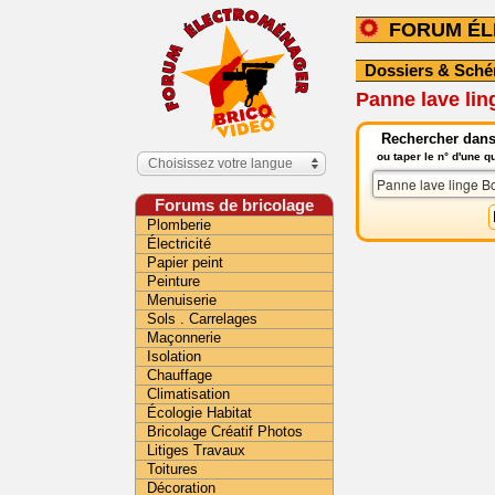
FORUM É
Dossiers & Sch
Panne lave li
Rechercher dans
ou taper le n° d'une 
Choisissez votre langue
Forums de bricolage
Plomberie
Électricité
Papier peint
Peinture
Menuiserie
Sols . Carrelages
Maçonnerie
Isolation
Chauffage
Climatisation
Écologie Habitat
Bricolage Créatif Photos
Litiges Travaux
Toitures
Décoration