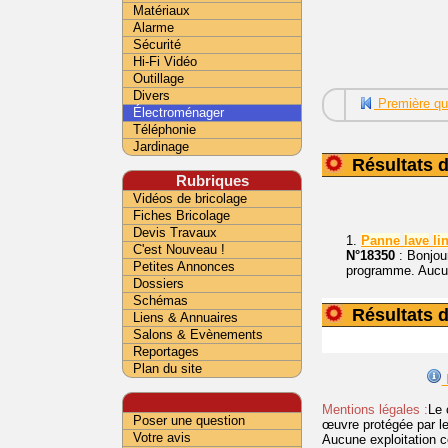
Matériaux
Alarme
Sécurité
Hi-Fi Vidéo
Outillage
Divers
Première qu
Électroménager
Téléphonie
Jardinage
Résultats 
Rubriques
Vidéos de bricolage
Fiches Bricolage
Devis Travaux
1.
Panne
lave
li
C'est Nouveau !
N°18350
: Bonjour
Petites Annonces
programme. Aucun b
Dossiers
Schémas
Résultats 
Liens & Annuaires
Salons & Evènements
Reportages
Plan du site
I
Mentions légales :
Le 
Poser une question
œuvre protégée par les 
Votre avis
Aucune exploitation c