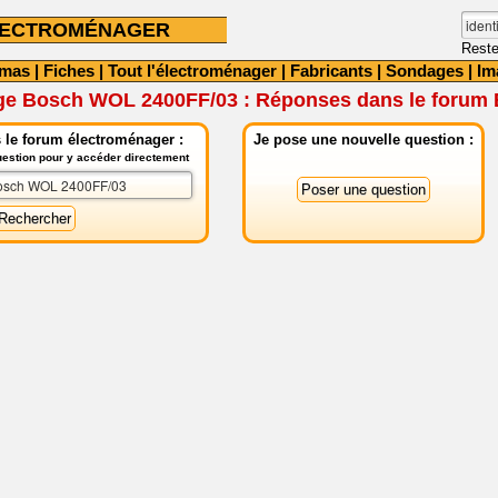
LECTROMÉNAGER
Reste
émas
|
Fiches
|
Tout l'électroménager
|
Fabricants
|
Sondages
|
Im
nge Bosch WOL 2400FF/03 : Réponses dans le forum
 le forum électroménager :
Je pose une nouvelle question :
question pour y accéder directement