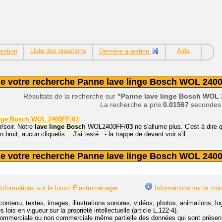
Liste des questions
Aide
estion
Dernière question
de votre recherche Panne lave linge Bosch WOL 2400
Résultats de la recherche sur
"Panne lave linge Bosch WOL 
La recherche a pris
0.01567
secondes
nge
Bosch
WOL
2400FF
/
03
/soir. Notre
lave
linge
Bosch
WOL2400FF/
03
ne s'allume plus. C'est à dire
ruit, aucun cliquetis... J'ai testé : - la trappe de devant voir s'il...
de votre recherche Panne lave linge Bosch WOL 2400
nformations sur le forum Électroménager
Informations sur le mot
contenu, textes, images, illustrations sonores, vidéos, photos, animations, 
lois en vigueur sur la propriété intellectuelle (article L.122-4).
ommerciale ou non commerciale même partielle des données qui sont présenté