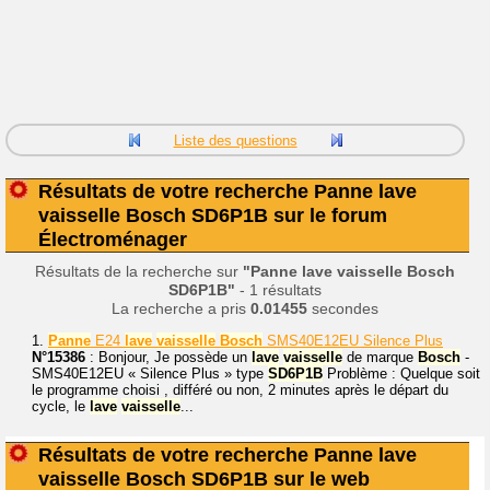
Liste des questions
Résultats de votre recherche Panne lave
vaisselle Bosch SD6P1B sur le forum
Électroménager
Résultats de la recherche sur
"Panne lave vaisselle Bosch
SD6P1B"
- 1 résultats
La recherche a pris
0.01455
secondes
1.
Panne
E24
lave
vaisselle
Bosch
SMS40E12EU Silence Plus
N°15386
: Bonjour, Je possède un
lave
vaisselle
de marque
Bosch
-
SMS40E12EU « Silence Plus » type
SD6P1B
Problème : Quelque soit
le programme choisi , différé ou non, 2 minutes après le départ du
cycle, le
lave
vaisselle
...
Résultats de votre recherche Panne lave
vaisselle Bosch SD6P1B sur le web