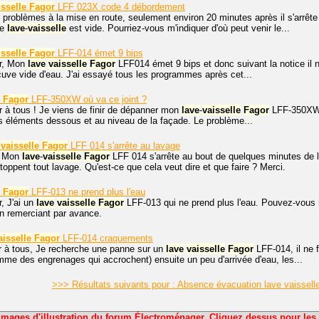
isselle
Fagor
LFF 023X code 4 débordement
 problèmes à la mise en route, seulement environ 20 minutes après il s'arrêt
le
lave
-
vaisselle
est vide. Pourriez-vous m'indiquer d'où peut venir le...
isselle
Fagor
LFF-014 émet 9 bips
r, Mon
lave
vaisselle
Fagor
LFF014 émet 9 bips et donc suivant la notice il ne
uve vide d'eau. J'ai essayé tous les programmes après cet...
Fagor
LFF-350XW où va ce joint ?
r à tous ! Je viens de finir de dépanner mon
lave
-
vaisselle
Fagor
LFF-350XW. 
 éléments dessous et au niveau de la façade. Le problème...
vaisselle
Fagor
LFF 014 s'arrête au lavage
. Mon
lave
-
vaisselle
Fagor
LFF 014 s'arrête au bout de quelques minutes de la
ppent tout lavage. Qu'est-ce que cela veut dire et que faire ? Merci.
Fagor
LFF-013 ne prend plus l'eau
, J'ai un
lave
vaisselle
Fagor
LFF-013 qui ne prend plus l'eau. Pouvez-vous me
n remerciant par avance.
aisselle
Fagor
LFF-014 craquements
r à tous, Je recherche une panne sur un
lave
vaisselle
Fagor
LFF-014, il ne 
e des engrenages qui accrochent) ensuite un peu d'arrivée d'eau, les...
>>> Résultats suivants pour : Absence évacuation lave vaissel
Images d'illustration du forum Électroménager. Cliquez dessus pour les 