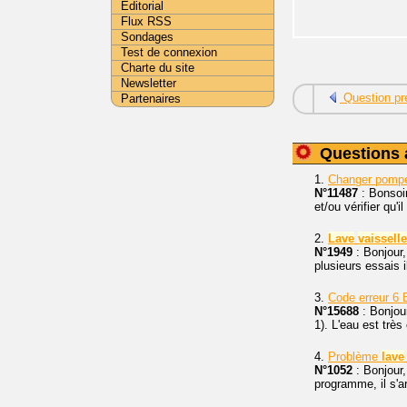
Editorial
Flux RSS
Sondages
Test de connexion
Charte du site
Newsletter
Question pr
Partenaires
Questions 
1.
Changer pom
N°11487
: Bonsoir
et/ou vérifier qu'
2.
Lave
vaisselle
N°1949
: Bonjour
plusieurs essais 
3.
Code erreur 6
N°15688
: Bonjour
1). L'eau est trè
4.
Problème
lave
N°1052
: Bonjour,
programme, il s'ar