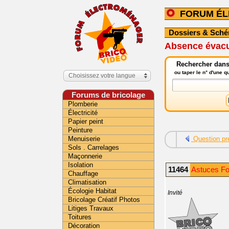
FORUM É
Dossiers & Sch
Absence évacu
Rechercher dans
ou taper le n° d'une 
Choisissez votre langue
Forums de bricolage
Plomberie
Électricité
Papier peint
Peinture
Menuiserie
Question pr
Sols . Carrelages
Maçonnerie
Isolation
11464
Astuces Fo
Chauffage
Climatisation
Écologie Habitat
Invité
Bricolage Créatif Photos
Litiges Travaux
Toitures
Décoration