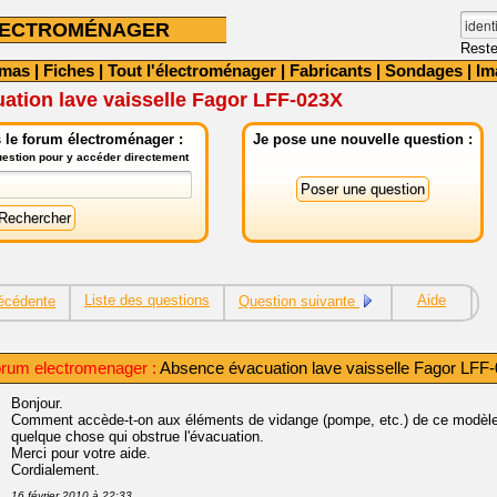
LECTROMÉNAGER
Reste
émas
|
Fiches
|
Tout l'électroménager
|
Fabricants
|
Sondages
|
Im
ation lave vaisselle Fagor LFF-023X
 le forum électroménager :
Je pose une nouvelle question :
question pour y accéder directement
Liste des questions
Aide
écédente
Question suivante
rum electromenager :
Absence évacuation lave vaisselle Fagor LFF
Bonjour.
Comment accède-t-on aux éléments de vidange (pompe, etc.) de ce modèle (
quelque chose qui obstrue l'évacuation.
Merci pour votre aide.
Cordialement.
16 février 2010 à 22:33