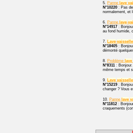
5.
Panne
lave
va
N°10220
: Pas de
normalement, et 
6.
Panne
lave
-
va
N°14917
: Bonjou
au fond humide, c
7.
Lave
-
vaisselle
N°18405
: Bonjou
démonté quelques
8.
Problème
lave
N°8311
: Bonjour
même temps et sto
9.
Lave
vaisselle
N°15219
: Bonjour
changer ? Vous e
10.
Panne
lave
v
N°11812
: Bonjou
craquements (comm