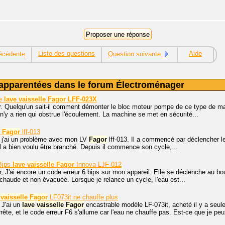
Liste des questions
Aide
écédente
Question suivante
apparentées dans le forum Électroménager
pe
lave
vaisselle
Fagor
LFF-023X
. Quelqu'un sait-il comment démonter le bloc moteur pompe de ce type de maté
il n'y a rien qui obstrue l'écoulement. La machine se met en sécurité...
Fagor
lff-013
, j'ai un problème avec mon LV
Fagor
lff-013. Il a commencé par déclencher le 
il a bien voulu être branché. Depuis il commence son cycle,...
 Bips
lave
-
vaisselle
Fagor
Innova LJF-012
, J'ai encore un code erreur 6 bips sur mon appareil. Elle se déclenche au b
s chaude et non évacuée. Lorsque je relance un cycle, l'eau est...
vaisselle
Fagor
LF073it ne chauffe plus
 J'ai un
lave
vaisselle
Fagor
encastrable modèle LF-073it, acheté il y a seu
rête, et le code erreur F6 s'allume car l'eau ne chauffe pas. Est-ce que je peu