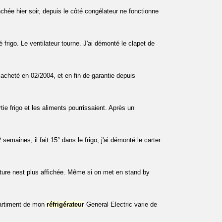
nchée hier soir, depuis le côté congélateur ne fonctionne
 frigo. Le ventilateur tourne. J'ai démonté le clapet de
acheté en 02/2004, et en fin de garantie depuis
tie frigo et les aliments pourrissaient. Après un
maines, il fait 15° dans le frigo, j'ai démonté le carter
ure nest plus affichée. Même si on met en stand by
partiment de mon
réfrigérateur
General Electric varie de