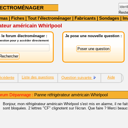
LECTROMÉNAGER
Reste
émas
|
Fiches
|
Tout l'électroménager
|
Fabricants
|
Sondages
|
Im
ateur américain Whirlpool
 le forum électroménager :
Je pose une nouvelle question :
question pour y accéder directement
Liste des questions
Aide
écédente
Question suivante
orum Dépannage :
Panne réfrigérateur américain Whirlpool
Bonjour, mon réfrigérateur américain Whirlpool s'est mis en alarme, il ne fai
sont bloquées. 2 lettres "CF" clignotent sur l'écran. Que faire ? Merci beau