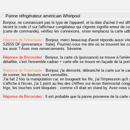
Panne réfrigérateur américain Whirlpool
Bonjour, ne connaissant pas le type de l'appareil, et la date d'achat il est di
récent le code cf sur l'afficheur congélateur qui clignote signifie erreur de
(carte de commande), vérifiez les connexions, sinon remplacez la carte udb e
Réponse de l'internaute :
Bonjour, merci beaucoup d'avoir répondu aussi vite 
S26S5 DF (provenance : Italie). Pourriez-vous me dire où se trouvent les ca
les avoir ? Avec mes remerciements. Séverine
Réponse de Bricovideo :
Bonjour, la carte cb (puissance) se trouve à l'arriè
détaillée, c'est l'ensemble cadran + carte elle se trouve en façade de la por
Réponse de l'internaute :
Bonjour, j'ai démonté, débranché la carte sur le cad
de sonner, les boutons sont verrouillés.
J'ai fait 2 fois la manipulation car, en bougeant les fils, j'ai l'impression qu'
s'affiche à l'écran, j'ai 1 point au lieu des chiffres sur écran thermostat con
frigo, les touches sont bloquées ; comme s'il était en stand by. Avez-vous 
Réponse de Bricovideo :
Il est probable que la panne provienne de la carte 