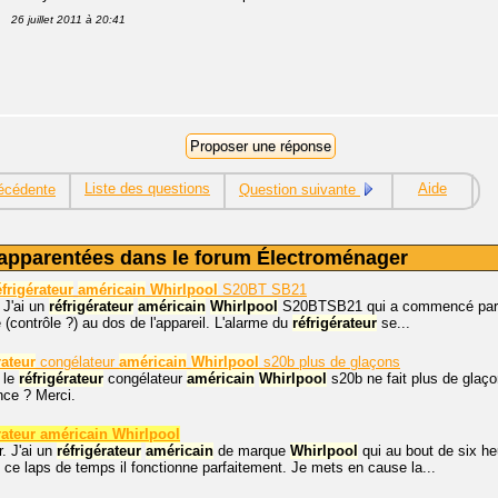
26 juillet 2011 à 20:41
Liste des questions
Aide
écédente
Question suivante
apparentées dans le forum Électroménager
éfrigérateur
américain
Whirlpool
S20BT SB21
 J'ai un
réfrigérateur
américain
Whirlpool
S20BTSB21 qui a commencé par fair
 (contrôle ?) au dos de l'appareil. L'alarme du
réfrigérateur
se...
rateur
congélateur
américain
Whirlpool
s20b plus de glaçons
 le
réfrigérateur
congélateur
américain
Whirlpool
s20b ne fait plus de glaçon
nce ? Merci.
rateur américain Whirlpool
. J'ai un
réfrigérateur
américain
de marque
Whirlpool
qui au bout de six heu
t ce laps de temps il fonctionne parfaitement. Je mets en cause la...