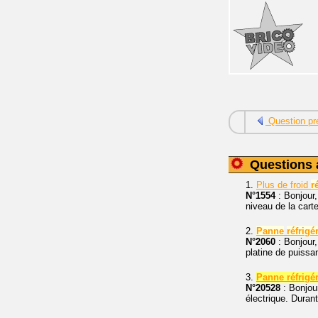
Question pr
Questions 
1.
Plus de froid
r
N°1554
: Bonjour,
niveau de la carte
2.
Panne
réfrigé
N°2060
: Bonjour,
platine de puissa
3.
Panne réfrigé
N°20528
: Bonjour
électrique. Duran