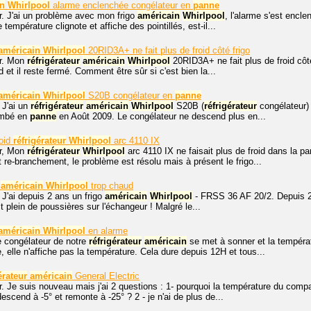
in
Whirlpool
alarme enclenchée congélateur en
panne
r. J'ai un problème avec mon frigo
américain
Whirlpool
, l'alarme s'est encle
e température clignote et affiche des pointillés, est-il...
américain
Whirlpool
20RID3A+ ne fait plus de froid côté frigo
r. Mon
réfrigérateur
américain
Whirlpool
20RID3A+ ne fait plus de froid côté
 et il reste fermé. Comment être sûr si c'est bien la...
américain
Whirlpool
S20B congélateur en
panne
 J'ai un
réfrigérateur
américain
Whirlpool
S20B (
réfrigérateur
congélateur) 
tombé en
panne
en Août 2009. Le congélateur ne descend plus en...
roid
réfrigérateur
Whirlpool
arc 4110 IX
r, Mon
réfrigérateur
Whirlpool
arc 4110 IX ne faisait plus de froid dans la par
re-branchement, le problème est résolu mais à présent le frigo...
o
américain
Whirlpool
trop chaud
 J'ai depuis 2 ans un frigo
américain
Whirlpool
- FRSS 36 AF 20/2. Depuis 2 se
it plein de poussières sur l'échangeur ! Malgré le...
américain
Whirlpool
en alarme
e congélateur de notre
réfrigérateur
américain
se met à sonner et la températ
, elle n'affiche pas la température. Cela dure depuis 12H et tous...
érateur
américain
General Electric
r. Je suis nouveau mais j'ai 2 questions : 1- pourquoi la température du com
descend à -5° et remonte à -25° ? 2 - je n'ai de plus de...