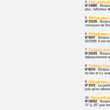
4.
Frigo
américa
N°14080
: Bonjou
plus, l'afficheur d
5.
Réfrigérateur
N°15195
: Bonjou
convoyeur de froid
6.
Réfrigérateur
N°9247
: Bonjour,
02/2009. Il est 
7.
Problème de f
N°10165
: Bonjou
débranchement et 
8.
Problème frig
N°8234
: Bonjour,
du bas et il y ava
9.
Réfrigérateur
N°1072
: La parti
puis qu'on rallume
10.
Panne
réfrig
N°18552
: Bonjou
-5° à -25° puis re