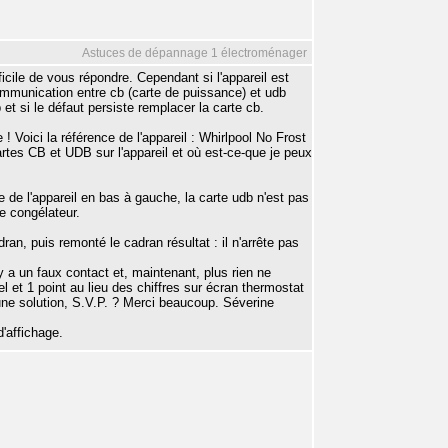
Astuces de dépannage 1 électroménager
fficile de vous répondre. Cependant si l'appareil est
 communication entre cb (carte de puissance) et udb
t si le défaut persiste remplacer la carte cb.
! Voici la référence de l'appareil : Whirlpool No Frost
rtes CB et UDB sur l'appareil et où est-ce-que je peux
re de l'appareil en bas à gauche, la carte udb n'est pas
te congélateur.
ran, puis remonté le cadran résultat : il n'arrête pas
il y a un faux contact et, maintenant, plus rien ne
gel et 1 point au lieu des chiffres sur écran thermostat
une solution, S.V.P. ? Merci beaucoup. Séverine
d'affichage.