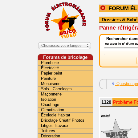
FORUM É
Dossiers & Sch
Panne réfrigér
Rechercher dans
ou taper le n° d'une 
Choisissez votre langue
Forums de bricolage
Plomberie
Électricité
Papier peint
Peinture
Menuiserie
Question pr
Sols . Carrelages
Maçonnerie
Isolation
1320
Problème F
Chauffage
Climatisation
Écologie Habitat
Invité
Bricolage Créatif Photos
Litiges Travaux
Toitures
Décoration