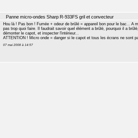
Panne micro-ondes Sharp R-933FS gril et convecteur
Hou là ! Pas bon ! Fumée + odeur de brûlé = appareil bon pour le bac... A moi
pas trop quoi faire. Il faudrait savoir quel élément a brûlé, pourquoi il a brûlé
démonter le capot, et inspecter l'intérieur...
ATTENTION ! Micro onde = danger si le capot et tous les écrans ne sont p
07 mai 2008 à 14:57