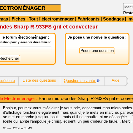
LECTROMÉNAGER
Reste
émas
|
Fiches
|
Tout l'électroménager
|
Fabricants
|
Sondages
|
Im
ndes Sharp R-933FS gril et convecteur
 le forum électroménager :
Je pose une nouvelle question :
question pour y accéder directement
Liste des questions
Aide
écédente
Question suivante
e Electroménager :
Panne micro-ondes Sharp R-933FS gril et conve
Bonjour, pourriez-vous m'éclairer je vous prie, concernant mon micro-ondes.
d'affichage fonctionne également mais quand je le mets en marche, par exem
se met en marche jusqu'au bout... mais ni il ne chauffe, ni ne décongèle... j'
(celle qui abrite l'ampoule je crois), et senti un peu d'odeur de brûlé... Mer
06 mai 2008 à 03:43