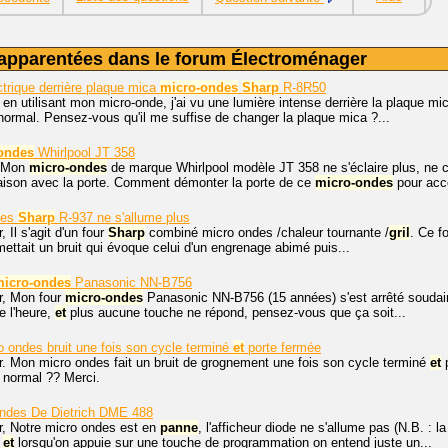
apparentées dans le forum Électroménager
ctrique derrière plaque mica
micro-ondes
Sharp
R-8R50
 en utilisant mon micro-onde, j'ai vu une lumière intense derrière la plaque m
anormal. Pensez-vous qu'il me suffise de changer la plaque mica ?...
ondes
Whirlpool JT 358
r Mon
micro-ondes
de marque Whirlpool modèle JT 358 ne s'éclaire plus, ne c
liaison avec la porte. Comment démonter la porte de ce
micro-ondes
pour accé
des
Sharp
R-937 ne s'allume plus
, Il s'agit d'un four
Sharp
combiné micro ondes /chaleur tournante /
gril
. Ce f
émettait un bruit qui évoque celui d'un engrenage abimé puis...
micro-ondes
Panasonic NN-B756
r, Mon four
micro-ondes
Panasonic NN-B756 (15 années) s'est arrêté souda
e l'heure,
et
plus aucune touche ne répond, pensez-vous que ça soit...
 ondes bruit une fois son cycle terminé
et
porte fermée
r. Mon micro ondes fait un bruit de grognement une fois son cycle terminé
et
p
e normal ?? Merci.
ndes De Dietrich DME 488
r, Notre micro ondes est en
panne
, l'afficheur diode ne s'allume pas (N.B. : 
e
et
lorsqu'on appuie sur une touche de programmation on entend juste un...