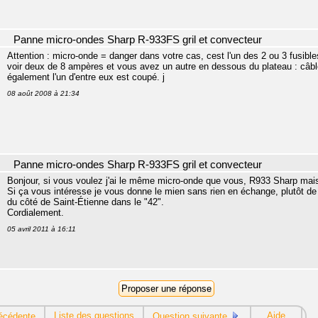
Panne micro-ondes Sharp R-933FS gril et convecteur
Attention : micro-onde = danger dans votre cas, cest l'un des 2 ou 3 fusibl
voir deux de 8 ampères et vous avez un autre en dessous du plateau : câble
également l'un d'entre eux est coupé. j
08 août 2008 à 21:34
Panne micro-ondes Sharp R-933FS gril et convecteur
Bonjour, si vous voulez j'ai le même micro-onde que vous, R933 Sharp mais l
Si ça vous intéresse je vous donne le mien sans rien en échange, plutôt de le 
du côté de Saint-Étienne dans le "42".
Cordialement.
05 avril 2011 à 16:11
Liste des questions
Aide
écédente
Question suivante