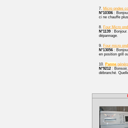
7.
Micro ondes 
N°10306
: Bonjou
ci ne chauffe plu
8.
Four Micro ond
N°1139
: Bonjour.
dépannage.
9.
Four micro on
N°13056
: Bonjou
en position grill 
10.
Panne
généra
N°9212
: Bonsoir,
débranché. Quelle