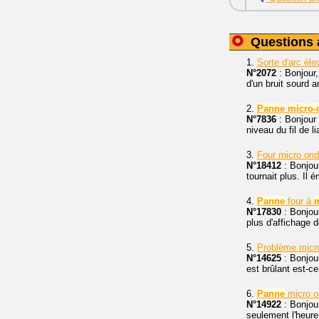
Questions 
1.
Sorte d'arc éle
N°2072
: Bonjour,
d'un bruit sourd 
2.
Panne
micro-
N°7836
: Bonjou
niveau du fil de 
3.
Four micro on
N°18412
: Bonjour
tournait plus. Il 
4.
Panne
four à
N°17830
: Bonjou
plus d'affichage d
5.
Problème micro
N°14625
: Bonjou
est brûlant est-c
6.
Panne
micro o
N°14922
: Bonjou
seulement l'heur