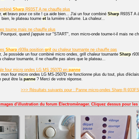
combiné
Sharp
R93ST A ne chauffe plus
r,
et
bravo pour ce site ! ça aide bien... J'ai un four combiné
Sharp
R93ST A à 
s bien, le plateau tourne
et
la lumière s'allume. La chaleur...
es tourne mais ne chauffe plus
 Pourquoi, quand j'appuie sur "START", mon micro-onde tourne-t-il mais ne ch
des
Sharp
r939a position
gril
ou chaleur tournante ne chauffe pas
r, Je possède un four combiné micro ondes, grill chaleur tournante
Sharp
r939
ou chaleur tournante, il ne chauffe pas alors que le plateau...
le four micro ondes LG MS 2507D en
panne
 mon four micro ondes LG MS-2507D ne fonctionne plus du tout, plus d'éclairag
 peut être la
panne
? Merci de votre réponse.
>>> Résultats suivants pour : Panne micro-ondes Sharp R-933FS 
Images d'illustration du forum Électroménager. Cliquez dessus pour les 