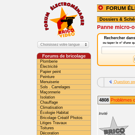
FORUM É
Dossiers & Sch
Panne micro-o
Rechercher dans
ou taper le n° d'une 
Choisissez votre langue
Forums de bricolage
Plomberie
Électricité
Papier peint
Peinture
Menuiserie
Question pr
Sols . Carrelages
Maçonnerie
Isolation
4808
Problèmes d
Chauffage
Climatisation
Écologie Habitat
Invité
Bricolage Créatif Photos
Litiges Travaux
Toitures
Décoration