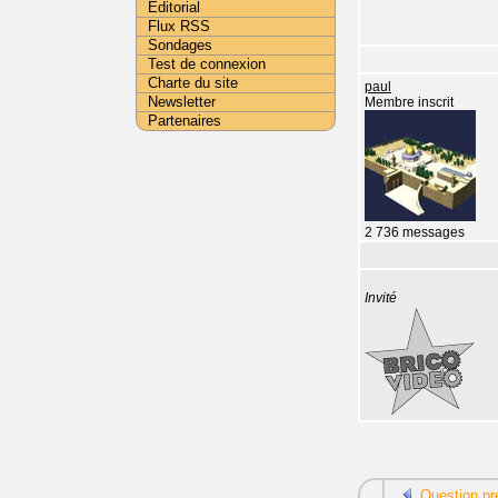
Editorial
Flux RSS
Sondages
Test de connexion
Charte du site
paul
Newsletter
Membre inscrit
Partenaires
2 736 messages
Invité
Question pr