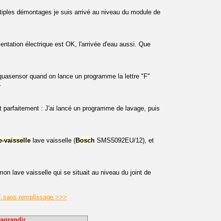
ultiples démontages je suis arrivé au niveau du module de
ntation électrique est OK, l'arrivée d'eau aussi. Que
uasensor quand on lance un programme la lettre "F"
.
 parfaitement : J'ai lancé un programme de lavage, puis
e-vaisselle
lave vaisselle (
Bosch
SMS5092EU/12), et
mon lave vaisselle qui se situait au niveau du joint de
F sans remplissage >>>
agrandir.