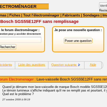
LECTROMÉNAGER
Reste
émas
|
Fiches
|
Tout l'électroménager
|
Fabricants
|
Sondages
|
Im
e Bosch SGS55E12FF sans remplissage
 le forum électroménager :
Je pose une nouvelle question :
question pour y accéder directement
Liste des questions
Aide
écédente
Question suivante
orum Electromenager :
Lave-vaisselle Bosch SGS55E12FF sans re
Quand je démarre mon lave-vaisselle de marque Bosch modèle SGS55E12FF,
Le témoin lumineux s'affiche indiquant qu'il ne se remplit pas et pourtant, il 
Quel est le problème ?
27 octobre 2009 à 09:19