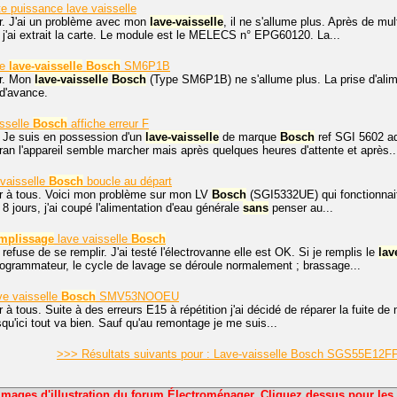
te puissance lave vaisselle
r. J'ai un problème avec mon
lave-vaisselle
, il ne s'allume plus. Après de m
j'ai extrait la carte. Le module est le MELECS n° EPG60120. La...
ge
lave-vaisselle
Bosch
SM6P1B
r. Mon
lave-vaisselle
Bosch
(Type SM6P1B) ne s'allume plus. La prise d'alime
 d'avance.
sselle
Bosch
affiche erreur F
. Je suis en possession d'un
lave-vaisselle
de marque
Bosch
ref SGI 5602 aq
cran l'appareil semble marcher mais après quelques heures d'attente et après..
vaisselle
Bosch
boucle au départ
r à tous. Voici mon problème sur mon LV
Bosch
(SGI5332UE) qui fonctionnait
8 jours, j'ai coupé l'alimentation d'eau générale
sans
penser au...
mplissage
lave vaisselle
Bosch
 refuse de se remplir. J'ai testé l'électrovanne elle est OK. Si je remplis le
lav
rogrammateur, le cycle de lavage se déroule normalement ; brassage...
ve vaisselle
Bosch
SMV53NOOEU
 à tous. Suite à des erreurs E15 à répétition j'ai décidé de réparer la fuite de 
qu'ici tout va bien. Sauf qu'au remontage je me suis...
>>> Résultats suivants pour : Lave-vaisselle Bosch SGS55E12F
Images d'illustration du forum Électroménager. Cliquez dessus pour les 