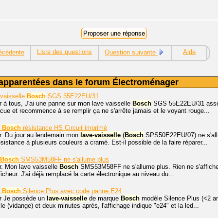
Liste des questions
Aide
écédente
Question suivante
apparentées dans le forum Électroménager
vaisselle
Bosch
SGS 55E22EU/31
r à tous, J'ai une panne sur mon lave vaisselle
Bosch
SGS 55E22EU/31 assez 
acue et recommence à se remplir ça ne s'arrête jamais et le voyant rouge...
Bosch
résistance HS Circuit imprimé
r. Du jour au lendemain mon
lave-vaisselle
(
Bosch
SPS50E22EU/07) ne s'allum
sistance à plusieurs couleurs a cramé. Est-il possible de la faire réparer...
Bosch
SMS53M58FF ne s'allume plus
r. Mon lave vaisselle
Bosch
SMS53M58FF ne s'allume plus. Rien ne s'affiche 
afficheur. J'ai déjà remplacé la carte électronique au niveau du...
Bosch
Silence Plus avec code panne E24
r Je possède un
lave-vaisselle
de marque
Bosch
modèle Silence Plus (<2 an
 (vidange) et deux minutes après, l'affichage indique "e24" et la led...