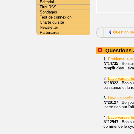
Editorial
Flux RSS
Sondages
Test de connexion
Charte du site
Newsletter
Question pr
Partenaires
Questions 
1.
Problème lave 
N°14735
: Bonsoi
remplit d'eau, év
2.
Lave-vaisselle
N°18322
: Bonjou
puissance et la ré
3.
Lave vaisselle
N°20127
: Bonjou
inerte rien sur l'
4.
Lave-vaisselle
N°12543
: Bonjou
commence le cycle