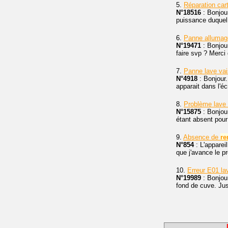
5.
Réparation car
N°18516
: Bonjou
puissance duquel 
6.
Panne alluma
N°19471
: Bonjou
faire svp ? Merci
7.
Panne lave vai
N°4918
: Bonjour
apparait dans l'é
8.
Problème lave 
N°15875
: Bonjou
étant absent pour 
9.
Absence de
re
N°854
: L'appareil
que j'avance le p
10.
Erreur E01 la
N°19989
: Bonjour
fond de cuve. Jus