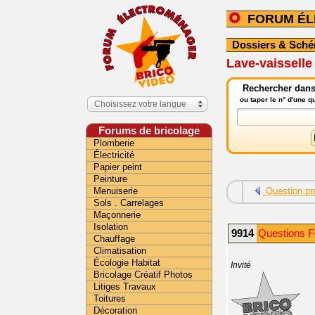
FORUM É
Dossiers & Sch
Lave-vaissell
Rechercher dans
ou taper le n° d'une 
Choisissez votre langue
Forums de bricolage
Plomberie
Électricité
Papier peint
Peinture
Menuiserie
Question pr
Sols . Carrelages
Maçonnerie
Isolation
9914
Questions F
Chauffage
Climatisation
Écologie Habitat
Invité
Bricolage Créatif Photos
Litiges Travaux
Toitures
Décoration