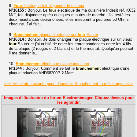
8.
Four
électrique fait disjoncter le secteur
N°16155
: Bonjour, Le
four
électrique de ma cuisinière Indesit réf. K632
M/F, fait disjoncter après quelques minutes de marche. J'ai testé les
deux résistances débranchées, elles mesurent à peu près 50 Ohms
chacune. J'ai fait...
9.
Branchement
plaque électrique sur
four
Sauter
N°16314
: Bonsoir, Je dois changer ma plaque électrique sur un vieux
four
Sauter et j'ai oublié de noter les correspondances entre les 4 fils
de la plaque (2 rouges et 2 blancs) et le thermostat. Quelqu'un pourrait-
il me donner le...
10.
Branchement
électrique plaque induction
N°1344
: Bonjour. Comment se fait le
branchement
électrique d'une
plaque induction AHD68200P ? Merci.
>>> Résultats suivants pour : Conseils Branchement four électrique >>>
Images d'illustration du forum Électroménager. Cliquez dessus pour
les agrandir.