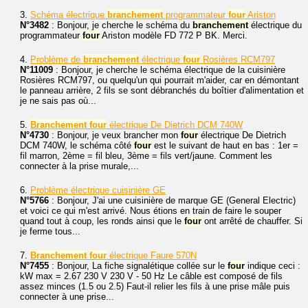
3.
Schéma électrique
branchement
programmateur
four
Ariston
N°3482
: Bonjour, je cherche le schéma du
branchement
électrique du
programmateur
four
Ariston modèle FD 772 P BK. Merci.
4.
Problème de
branchement
électrique
four
Rosières RCM797
N°11009
: Bonjour, je cherche le schéma électrique de la cuisinière
Rosières RCM797, ou quelqu'un qui pourrait m'aider, car en démontant
le panneau arrière, 2 fils se sont débranchés du boîtier d'alimentation et
je ne sais pas où...
5.
Branchement
four
électrique De Dietrich DCM 740W
N°4730
: Bonjour, je veux brancher mon
four
électrique De Dietrich
DCM 740W, le schéma côté
four
est le suivant de haut en bas : 1er =
fil marron, 2ème = fil bleu, 3ème = fils vert/jaune. Comment les
connecter à la prise murale,...
6.
Problème électrique cuisinière GE
N°5766
: Bonjour, J'ai une cuisinière de marque GE (General Electric)
et voici ce qui m'est arrivé. Nous étions en train de faire le souper
quand tout à coup, les ronds ainsi que le
four
ont arrêté de chauffer. Si
je ferme tous...
7.
Branchement
four
électrique Faure 570N
N°7455
: Bonjour, La fiche signalétique collée sur le
four
indique ceci :
kW max = 2.67 230 V 230 V - 50 Hz Le câble est composé de fils
assez minces (1.5 ou 2.5) Faut-il relier les fils à une prise mâle puis
connecter à une prise...