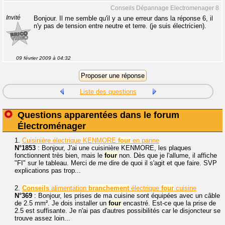
Conseils Dépannage Electromenager 8
Invité
Bonjour. Il me semble qu'il y a une erreur dans la réponse 6, il
n'y pas de tension entre neutre et terre. (je suis électricien).
09 février 2009 à 04:32
Liste des questions
Questions apparentées dans le forum
Électroménager
1.
Cuisinière électrique KENMORE
four
en panne
N°1853
: Bonjour, J'ai une cuisinière KENMORE, les plaques
fonctionnent très bien, mais le
four
non. Dès que je l'allume, il affiche
"FI" sur le tableau. Merci de me dire de quoi il s'agit et que faire. SVP
explications pas trop...
2.
Conseils
alimentation
branchement
électrique
four
cuisine
N°369
: Bonjour, les prises de ma cuisine sont équipées avec un câble
de 2.5 mm². Je dois installer un
four
encastré. Est-ce que la prise de
2.5 est suffisante. Je n'ai pas d'autres possibilités car le disjoncteur se
trouve assez loin...