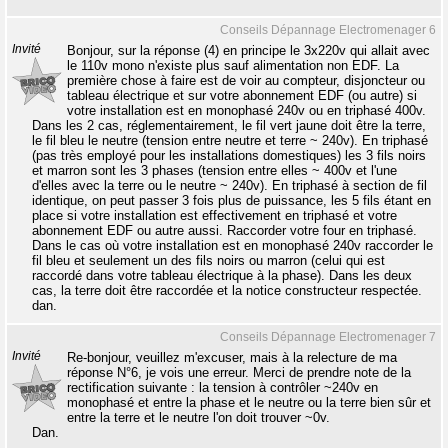
Conseils Dépannage Electromenager 6
Invité
Bonjour, sur la réponse (4) en principe le 3x220v qui allait avec
le 110v mono n'existe plus sauf alimentation non EDF. La
première chose à faire est de voir au compteur, disjoncteur ou
tableau électrique et sur votre abonnement EDF (ou autre) si
votre installation est en monophasé 240v ou en triphasé 400v.
Dans les 2 cas, réglementairement, le fil vert jaune doit être la terre,
le fil bleu le neutre (tension entre neutre et terre ~ 240v). En triphasé
(pas très employé pour les installations domestiques) les 3 fils noirs
et marron sont les 3 phases (tension entre elles ~ 400v et l'une
d'elles avec la terre ou le neutre ~ 240v). En triphasé à section de fil
identique, on peut passer 3 fois plus de puissance, les 5 fils étant en
place si votre installation est effectivement en triphasé et votre
abonnement EDF ou autre aussi. Raccorder votre four en triphasé.
Dans le cas où votre installation est en monophasé 240v raccorder le
fil bleu et seulement un des fils noirs ou marron (celui qui est
raccordé dans votre tableau électrique à la phase). Dans les deux
cas, la terre doit être raccordée et la notice constructeur respectée.
dan.
Conseils Dépannage Electromenager 7
Invité
Re-bonjour, veuillez m'excuser, mais à la relecture de ma
réponse N°6, je vois une erreur. Merci de prendre note de la
rectification suivante : la tension à contrôler ~240v en
monophasé et entre la phase et le neutre ou la terre bien sûr et
entre la terre et le neutre l'on doit trouver ~0v.
Dan.