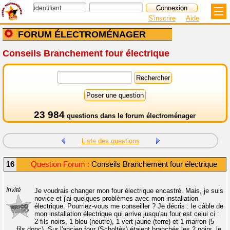
S'inscrire
Aide
FORUM ÉLECTROMÉNAGER
Conseils Branchement four électrique
23 984
questions dans le
forum électroménager
Liste des questions
16
Question Forum :
Conseils Branchement four électrique
Invité
Je voudrais changer mon four électrique encastré. Mais, je suis
novice et j'ai quelques problèmes avec mon installation
électrique. Pourriez-vous me conseiller ? Je décris : le câble de
mon installation électrique qui arrive jusqu'au four est celui ci :
2 fils noirs, 1 bleu (neutre), 1 vert jaune (terre) et 1 marron (5
fils donc). Sur l'ancien four (Scholtès) étaient branchés les 2 noirs, le