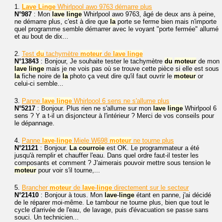
1.
Lave
Linge
Whirlpool awo 9763 démarre plus
N°987
: Mon
lave
linge
Whirlpool awo 9763, âgé de deux ans à peine,
ne démarre plus, c'est à dire que
la
porte se ferme bien mais n'importe
quel programme semble démarrer avec le voyant "porte fermée" allumé
et au bout de dix...
2.
Test
du
tachymètre
moteur
de
lave
linge
N°13843
: Bonjour, Je souhaite tester le tachymètre
du
moteur
de mon
lave
linge
mais je ne vois pas où se trouve cette pièce si elle est sous
la
fiche noire de
la
photo ça veut dire qu'il faut ouvrir le
moteur
or
celui-ci semble...
3.
Panne
lave
linge
Whirlpool 6 sens ne s'allume plus
N°5217
: Bonjour. Plus rien ne s'allume sur mon
lave
linge
Whirlpool 6
sens ? Y a t-il un disjoncteur à l'intérieur ? Merci de vos conseils pour
le dépannage.
4.
Panne
lave
-
linge
Miele W698
moteur
ne tourne plus
N°21121
: Bonjour.
La
courroie
est OK. Le programmateur a été
jusqu'à remplir et chauffer l'eau. Dans quel ordre faut-il tester les
composants et comment ? J'aimerais pouvoir mettre sous tension le
moteur
pour voir s'il tourne,...
5.
Brancher
moteur
de
lave
-
linge
directement sur le secteur
N°21410
: Bonjour à tous. Mon
lave
-
linge
étant en panne, j'ai décidé
de le réparer moi-même. Le tambour ne tourne plus, bien que tout le
cycle d'arrivée de l'eau, de lavage, puis d'évacuation se passe sans
souci. Un technicien...