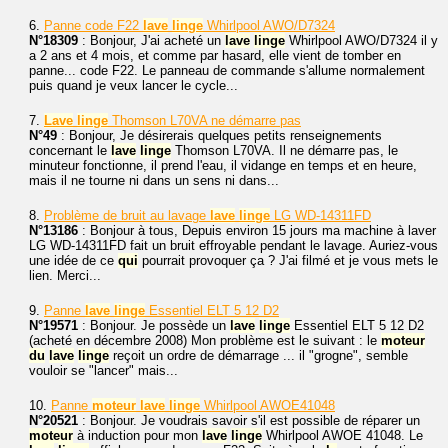
6.
Panne code F22
lave
linge
Whirlpool AWO/D7324
N°18309
: Bonjour, J'ai acheté un
lave
linge
Whirlpool AWO/D7324 il y
a 2 ans et 4 mois, et comme par hasard, elle vient de tomber en
panne... code F22. Le panneau de commande s'allume normalement
puis quand je veux lancer le cycle...
7.
Lave
linge
Thomson L70VA ne démarre pas
N°49
: Bonjour, Je désirerais quelques petits renseignements
concernant le
lave
linge
Thomson L70VA. Il ne démarre pas, le
minuteur fonctionne, il prend l'eau, il vidange en temps et en heure,
mais il ne tourne ni dans un sens ni dans...
8.
Problème de bruit au lavage
lave
linge
LG WD-14311FD
N°13186
: Bonjour à tous, Depuis environ 15 jours ma machine à laver
LG WD-14311FD fait un bruit effroyable pendant le lavage. Auriez-vous
une idée de ce
qui
pourrait provoquer ça ? J'ai filmé et je vous mets le
lien. Merci...
9.
Panne
lave
linge
Essentiel ELT 5 12 D2
N°19571
: Bonjour. Je possède un
lave
linge
Essentiel ELT 5 12 D2
(acheté en décembre 2008) Mon problème est le suivant : le
moteur
du
lave
linge
reçoit un ordre de démarrage ... il "grogne", semble
vouloir se "lancer" mais...
10.
Panne
moteur
lave
linge
Whirlpool AWOE41048
N°20521
: Bonjour. Je voudrais savoir s'il est possible de réparer un
moteur
à induction pour mon
lave
linge
Whirlpool AWOE 41048. Le