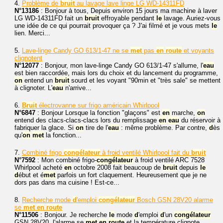
4.
Problème de
bruit
au lavage lave linge LG WD-14311FD
N°13186
: Bonjour à tous, Depuis environ 15 jours ma machine à laver
LG WD-14311FD fait un
bruit
effroyable pendant
le
lavage. Auriez-vous
une idée de ce qui pourrait provoquer ça ? J'ai filmé et je vous mets
le
lien. Merci...
5.
Lave-linge Candy GO 613/1-47 ne se
met
pas
en
route
et voyants
clignotent
N°12077
: Bonjour, mon lave-linge Candy GO 613/1-47 s'allume, l'
eau
est bien raccordée, mais lors du choix et du lancement du programme,
on
entend un
bruit
sourd et les voyant "90min et "très sale" se mettent
à clignoter. L'
eau
n'arrive...
6.
Bruit
électrovanne sur frigo américain Whirlpool
N°6847
: Bonjour Lorsque la fonction "glaçons" est
en
marche,
on
entend des clacs-clacs-clacs lors du remplissage
en
eau
du réservoir à
fabriquer la glace. Si
on
tire de l'
eau
: même problème. Par contre,
d
ès
qu'
on
met
la fonction...
7.
Combiné frigo
congélateur
à froid ventilé Whirlpool fait du
bruit
N°7592
: Mon combiné frigo-
congélateur
à froid ventilé ARC 7528
Whirlpool acheté
en
octobre 2008 fait beaucoup de
bruit
depuis
le
d
ébut et é
met
parfois un fort claquement. Heureusement que je ne
dors pas dans ma cuisine ! Est-ce...
8.
Recherche mode
d
'emploi
congélateur
Bosch GSN 28V20 alarme
se
met
en
route
N°11506
: Bonjour. Je recherche
le
mode
d
'emploi
d
'un
congélateur
GSN 28V20, l'alarme se
met
en
route
et la température clignote.