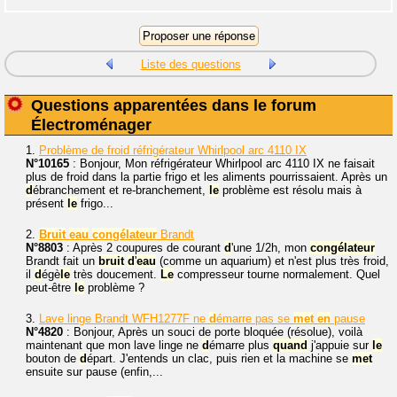
Liste des questions
Questions apparentées dans le forum
Électroménager
1.
Problème de froid réfrigérateur Whirlpool arc 4110 IX
N°10165
: Bonjour, Mon réfrigérateur Whirlpool arc 4110 IX ne faisait
plus de froid dans la partie frigo et les aliments pourrissaient. Après un
d
ébranchement et re-branchement,
le
problème est résolu mais à
présent
le
frigo...
2.
Bruit
eau
congélateur
Brandt
N°8803
: Après 2 coupures de courant
d
'une 1/2h, mon
congélateur
Brandt fait un
bruit
d
'
eau
(comme un aquarium) et n'est plus très froid,
il
d
égè
le
très doucement.
Le
compresseur tourne normalement. Quel
peut-être
le
problème ?
3.
Lave linge Brandt WFH1277F ne
d
émarre pas se
met
en
pause
N°4820
: Bonjour, Après un souci de porte bloquée (résolue), voilà
maintenant que mon lave linge ne
d
émarre plus
quand
j'appuie sur
le
bouton de
d
épart. J'entends un clac, puis rien et la machine se
met
ensuite sur pause (enfin,...