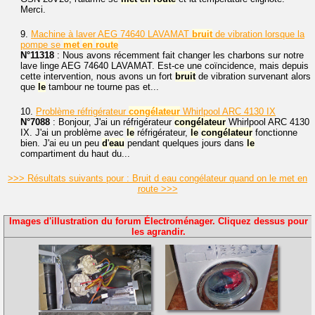
Merci.
9.
Machine à laver AEG 74640 LAVAMAT
bruit
de vibration lorsque la
pompe se
met
en
route
N°11318
: Nous avons récemment fait changer les charbons sur notre
lave linge AEG 74640 LAVAMAT. Est-ce une coïncidence, mais depuis
cette intervention, nous avons un fort
bruit
de vibration survenant alors
que
le
tambour ne tourne pas et...
10.
Problème réfrigérateur
congélateur
Whirlpool ARC 4130 IX
N°7088
: Bonjour, J'ai un réfrigérateur
congélateur
Whirlpool ARC 4130
IX. J'ai un problème avec
le
réfrigérateur,
le
congélateur
fonctionne
bien. J'ai eu un peu
d
'
eau
pendant quelques jours dans
le
compartiment du haut du...
>>> Résultats suivants pour : Bruit d eau congélateur quand on le met en
route >>>
Images d'illustration du forum Électroménager. Cliquez dessus pour
les agrandir.