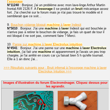
l'essorage
N°11240
: Bonjour, j'ai un problème avec mon lave-linge Arthur Martin
frontal AW 2126 F. A
l'essorage
il se produit un
bruit
mécanique assez
fort. J'ai cherché sur le forum mais je n'ai pas trouvé le modèle et il
semblerait que ce soit...
9.
Bouchon vidange bloqué
machine
à
laver
Indesit
N°5010
: Bonjour. J'ai une
machine
à
laver
Indesit qui est bouchée je
n'arrive pas à retirer le bouchon de vidange, je fais un quart de tour il
est bloqué il ne sort pas, comment faire ? Merci.
10.
Panne sur
machine
à
laver
Electrolux
intuition
N°4541
: Bonjour. J'ai une panne sur une
machine
à
laver
Electrolux
intuition
, j'ai fait une
machine
et apparemment je l'avais un peu trop
chargée, je l'ai arrêté en cours car ça faisait bien 5 h qu'elle tournait.
Elle a 1 an donc j'ai...
>>> Résultats suivants pour : Bruit infernal à l'essorage machine à laver
Electrolux Intuition >>>
Images d'illustration du forum Électroménager. Cliquez dessus pour
les agrandir.