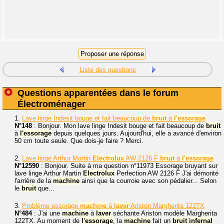
Liste des questions
Questions apparentées dans le forum
Électroménager
1.
Lave linge Indesit bouge et fait beaucoup de
bruit
à
l'essorage
N°148
: Bonjour. Mon lave linge Indesit bouge et fait beaucoup de
bruit
à
l'essorage
depuis quelques jours. Aujourd'hui, elle a avancé d'environ
50 cm toute seule. Que dois-je faire ? Merci.
2.
Lave linge Arthur Martin
Electrolux
AW 2126 F
bruit
à
l'essorage
N°12590
: Bonjour. Suite à ma question n°11973 Essorage bruyant sur
lave linge Arthur Martin
Electrolux
Perfection AW 2126 F J'ai démonté
l'arrière de la
machine
ainsi que la courroie avec son pédalier... Selon
le
bruit
que...
3.
Problème essorage
machine
à
laver
Ariston Margherita 122TX
N°484
: J'ai une
machine
à
laver
séchante Ariston modèle Margherita
122TX. Au moment de
l'essorage
, la
machine
fait un
bruit
infernal