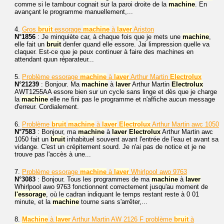
comme si le tambour cognait sur la paroi droite de la
machine
. En
avançant le programme manuellement,...
4.
Gros
bruit
essorage
machine
à
laver
Ariston
N°1856
: Je minquiète car, à chaque fois que je mets une
machine
,
elle fait un
bruit
denfer quand elle essore. Jai limpression quelle va
claquer. Est-ce que je peux continuer à faire des machines en
attendant quun réparateur...
5.
Problème essorage
machine
à
laver
Arthur Martin
Electrolux
N°21239
: Bonjour. Ma
machine
à
laver
Arthur Martin
Electrolux
AWT1255AA essore bien sur un cycle sans linge et dès que je charge
la
machine
elle ne fini pas le programme et n'affiche aucun message
d'erreur. Cordialement.
6.
Problème
bruit
machine
à
laver
Electrolux
Arthur Martin awc 1050
N°7583
: Bonjour, ma
machine
à
laver
Electrolux
Arthur Martin awc
1050 fait un
bruit
inhabituel souvent avant l'entrée de l'eau et avant sa
vidange. C'est un crépitement sourd. Je n'ai pas de notice et je ne
trouve pas l'accès à une...
7.
Problème essorage
machine
à
laver
Whirlpool awo 9763
N°3083
: Bonjour. Tous les programmes de ma
machine
à
laver
Whirlpool awo 9763 fonctionnent correctement jusqu'au moment de
l'essorage
, où le cadran indiquant le temps restant reste à 0 01
minute, et la
machine
tourne sans s'arrêter,...
8.
Machine
à
laver
Arthur Martin AW 2126 F problème
bruit
à