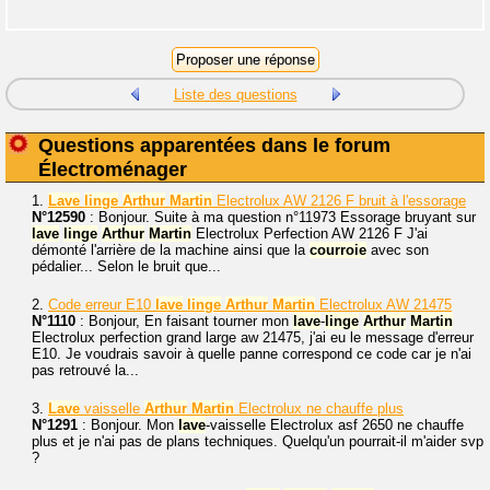
Liste des questions
Questions apparentées dans le forum
Électroménager
1.
Lave
linge
Arthur
Martin
Electrolux AW 2126 F bruit à l'essorage
N°12590
: Bonjour. Suite à ma question n°11973 Essorage bruyant sur
lave
linge
Arthur
Martin
Electrolux Perfection AW 2126 F J'ai
démonté l'arrière de la machine ainsi que la
courroie
avec son
pédalier... Selon le bruit que...
2.
Code erreur E10
lave
linge
Arthur
Martin
Electrolux AW 21475
N°1110
: Bonjour, En faisant tourner mon
lave
-
linge
Arthur
Martin
Electrolux perfection grand large aw 21475, j'ai eu le message d'erreur
E10. Je voudrais savoir à quelle panne correspond ce code car je n'ai
pas retrouvé la...
3.
Lave
vaisselle
Arthur
Martin
Electrolux ne chauffe plus
N°1291
: Bonjour. Mon
lave
-vaisselle Electrolux asf 2650 ne chauffe
plus et je n'ai pas de plans techniques. Quelqu'un pourrait-il m'aider svp
?