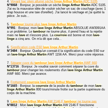
4.
Voyant bac plein allumé sèche
linge
Arthur
Martin
ADC 5105
N°9068
: Bonjour, je possède un sèche
linge
Arthur
Martin
ADC 5105.
J'ai eu la mauvaise idée de vouloir sécher un sac de couchage (avec 1
drap housse et une taie d'oreiller). J'ai lancé le séchage et j'ai quitté la
pièce. Je suis...
5.
Tambour
tourne plus
lave
linge
Arthur
Martin
N°991
: Bonjour, mon
lave
linge
Arthur
Martin
ABSOLUE AW3091AA
a un problème. Le
tambour
ne tourne plus, il prend l'eau et la rejette
mais ne
lave
et n'essore plus. La
courroie
est bonne et mon
lave
-
linge
a cinq ans. On m'a dit que cela...
6.
Signification code E60
lave
linge
Arthur
Martin
N°3484
: Bonjour. Quelqu'un connait-il la signification du code E60 sur
un
lave
-
linge
Arthur
Martin
AWT 1156 AA. Merci pour votre réponse.
7.
Séparer cuve du
tambour
lave
linge
Arthur
Martin
AWF 660
N°13716
: Bonjour. Je voudrai savoir comment séparer la cuve du
tambour
pour changer les roulements d'un
lave
linge
Arthur
Martin
AWF 660. Merci par avance.
8.
Frottement
courroie
lave
linge
Arthur
Martin
N°1665
: Bonjour, la
courroie
de la poulie du
tambour
de mon
lave
-
linge
Arthur
Martin
800 tours/minute frotte sur la partie supérieure du
corps de la machine.
9.
Lave
linge
Arthur
Martin
AW 2146 F
tambour
ne tourne pas
N°8812
: Mon
lave
linge
Arthur
Martin
AW 2146 F fonctionne