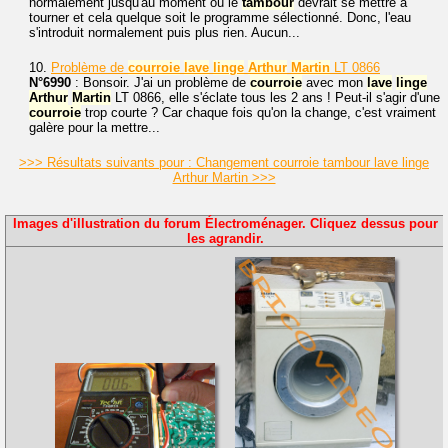
normalement jusqu'au moment où le
tambour
devrait se mettre à
tourner et cela quelque soit le programme sélectionné. Donc, l'eau
s'introduit normalement puis plus rien. Aucun...
10.
Problème de
courroie
lave
linge
Arthur
Martin
LT 0866
N°6990
: Bonsoir. J'ai un problème de
courroie
avec mon
lave
linge
Arthur
Martin
LT 0866, elle s'éclate tous les 2 ans ! Peut-il s'agir d'une
courroie
trop courte ? Car chaque fois qu'on la change, c'est vraiment
galère pour la mettre...
>>> Résultats suivants pour : Changement courroie tambour lave linge
Arthur Martin >>>
Images d'illustration du forum Électroménager. Cliquez dessus pour
les agrandir.