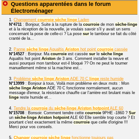
Questions apparentées dans le forum
Électroménager
1.
Changement
courroie
sèche
linge
Laden
N°4711
: Bonjour, Suite à la rupture de la
courroie
de mon
sèche
-
linge
et à la réception de la nouvelle, je voulais savoir s'il y avait un sens
concernant la pose de celle-ci ? La pose
sur
le tambour se fait du côté
cranté de la...
2.
Panne
sèche
linge
Aqualtis
Ariston
hot point
courroie
cassée
N°14527
: Bonjour. Ma
courroie
est cassée
sur
le
sèche
linge
Aqualtis hot point
Ariston
de 3 ans. Comment installer la neuve et
aussi pourquoi mon tambour est-il bloqué ?? On ne peut le tourner
manuellement même si la machine est...
3.
Problème
sèche
linge
Ariston
ADE 70 C
linge
reste humide
N°13999
: Bonjour à tous, Voilà mon problème en deux mots : Mon
sèche
linge
Ariston
ADE 70 C fonctionne normalement, aucun
message d'erreur, la résistance chauffe car l’arrière est brulant mais le
linge
reste humide et...
4.
Tendre la
courroie
du
sèche
-
linge
Ariston
hotpoint
ALE 60
N°15708
: Bonsoir. Comment tendre cette
courroie
9PHE -1860 ?
Sur
un
sèche
-
linge
Ariston
hotpoint
ALE 60 Elle semble trop courte ? Et
pourtant c'est exactement la même
courroie
que celle d'origine !!!
Merci pour vos conseils.
5.
Changer
courroie
sèche
linge
fonctionne toujours pas