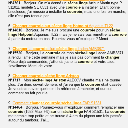
N°4361
: Bonjour. On m'a donné un
sèche
linge
Arthur Martin type P
511011 modèle SE 0531 avec une
courroie
à installer. Etant bonne
bricoleuse, j'ai réussie à installer la
courroie
, mais une fois en marche,
elle n'est pas tendue par...
6.
Changer
courroie
sur
sèche
linge
Hotpoint
Aquarius TL22
N°14810
: Bonjour. Je me suis procuré une
courroie
pour un
sèche
linge
Hotpoint
Aquarius TL22 mais je ne sais pas remettre la
courroie
à partir du moteur en bas. Pourriez-vous m'expliquer ? Merci.
7.
Changer
la
courroie
d'un
sèche
-
linge
Laden AMB3871
N°15520
: Bonjour, La
courroie
de mon
sèche
-
linge
Laden AMB3871,
a rendu l’âme cette semaine mais je sais pas comment la
changer
.
Pièce déjà commandée, j’attends juste la
courroie
et votre aide.
:loveliness: Merci de votre...
8.
Changer
courroie
sèche
linge
Ariston
N°1717
: Mon
sèche
-
linge
Ariston
ALE60V chauffe mais ne tourne
plus. J'ai donc ouvert derrière, et j'ai vu que la
courroie
était cassée.
Je voudrais savoir quelle est la référence à racheter, et surtout
comment on fait pour la...
9.
Comment
changer
courroie
sèche
linge
FAR S1531
N°14464
: Bonjour. Pourriez-vous m'expliquer comment remplacer une
courroie
(1932 Mael H9)
sur
un
sèche
linge
FAR S1531. La
courroie
me semble trop petite et se trouve à 4 cm du pignon une fois passée
autour du tambour. J'ai...