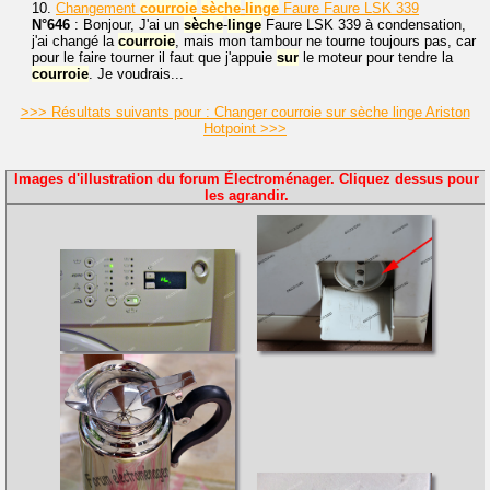
10.
Changement
courroie
sèche
-
linge
Faure Faure LSK 339
N°646
: Bonjour, J'ai un
sèche
-
linge
Faure LSK 339 à condensation,
j'ai changé la
courroie
, mais mon tambour ne tourne toujours pas, car
pour le faire tourner il faut que j'appuie
sur
le moteur pour tendre la
courroie
. Je voudrais...
>>> Résultats suivants pour : Changer courroie sur sèche linge Ariston
Hotpoint >>>
Images d'illustration du forum Électroménager. Cliquez dessus pour
les agrandir.