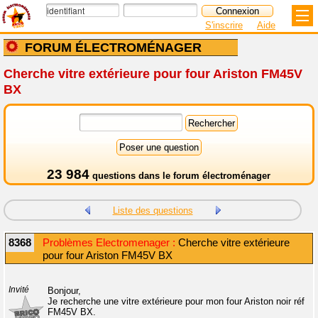
S'inscrire
Aide
FORUM ÉLECTROMÉNAGER
Cherche vitre extérieure pour four Ariston FM45V
BX
23 984
questions dans le
forum électroménager
Liste des questions
8368
Problèmes Electromenager :
Cherche vitre extérieure
pour four Ariston FM45V BX
Invité
Bonjour,
Je recherche une vitre extérieure pour mon four Ariston noir réf
FM45V BX.