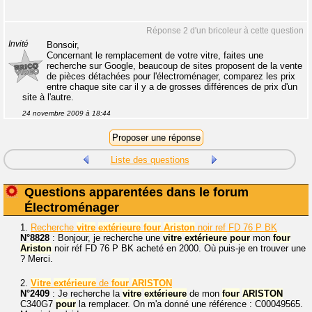
Réponse 2 d'un bricoleur à cette question
Invité
Bonsoir,
Concernant le remplacement de votre vitre, faites une
recherche sur Google, beaucoup de sites proposent de la vente
de pièces détachées pour l'électroménager, comparez les prix
entre chaque site car il y a de grosses différences de prix d'un
site à l'autre.
24 novembre 2009 à 18:44
Liste des questions
Questions apparentées dans le forum
Électroménager
1.
Recherche
vitre
extérieure
four
Ariston
noir ref FD 76 P BK
N°8828
: Bonjour, je recherche une
vitre
extérieure
pour
mon
four
Ariston
noir réf FD 76 P BK acheté en 2000. Où puis-je en trouver une
? Merci.
2.
Vitre
extérieure
de
four
ARISTON
N°2409
: Je recherche la
vitre
extérieure
de mon
four
ARISTON
C340G7
pour
la remplacer. On m'a donné une référence : C00049565.