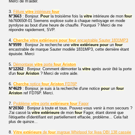
Merci de m'aider.
3.
Fêlure
vitre
intérieure
four
N°3663
: Bonjour.
Pour
la troisième fois la
vitre
intérieure de mon
four
hb760650f-01 Siemens explose suite à chaque nettoyage en mode
pyrolyse au bout d'une heure de chauffe. Pourquoi ? Merci de me
répondre rapidement, SVP.
4.
Cherche
vitre
extérieure
pour
four
encastrable Sauter 1831MP3
N°9599
: Bonjour Je recherche une
vitre
extérieure
pour
un
four
encastrable de marque Sauter modèle 1831MP3, cette dernière étant
épuisée. Merci
5.
Démontage
vitre
porte
four
Ariston
N°12262
: Bonjour. Comment démonter la
vitre
après avoir ôté la porte
d'un
four
Ariston
? Merci de votre aide.
6.
Cherche
notice
four
Ariston
FD76P
N°4629
: Bonjour, je suis à la recherche d'une notice
pour
un
four
Ariston
ref FD76P. Merci.
7.
Problème
vitre
porte
extérieure
four
Fagor
N°20360
: Bonjour à toute et tous. Pouvez-vous venir à mon secours ?
J'ai cassé la
vitre
extérieure
de mon
four
Fagor, étant donné que
l'étiquette d'identifiant est partiellement effacée, problème... Cela fait
plus de quinze...
8.
Vitre
extérieure
de
four
marque Whirlpool for Ikea OBI 138 cassée