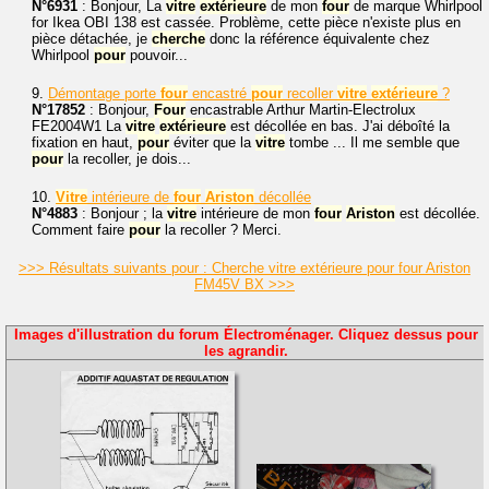
N°6931
: Bonjour, La
vitre
extérieure
de mon
four
de marque Whirlpool
for Ikea OBI 138 est cassée. Problème, cette pièce n'existe plus en
pièce détachée, je
cherche
donc la référence équivalente chez
Whirlpool
pour
pouvoir...
9.
Démontage porte
four
encastré
pour
recoller
vitre
extérieure
?
N°17852
: Bonjour,
Four
encastrable Arthur Martin-Electrolux
FE2004W1 La
vitre
extérieure
est décollée en bas. J'ai déboîté la
fixation en haut,
pour
éviter que la
vitre
tombe ... Il me semble que
pour
la recoller, je dois...
10.
Vitre
intérieure de
four
Ariston
décollée
N°4883
: Bonjour ; la
vitre
intérieure de mon
four
Ariston
est décollée.
Comment faire
pour
la recoller ? Merci.
>>> Résultats suivants pour : Cherche vitre extérieure pour four Ariston
FM45V BX >>>
Images d'illustration du forum Électroménager. Cliquez dessus pour
les agrandir.