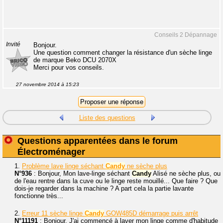
Conseils 2 Dépannage
Invité
Bonjour.
Une question comment changer la résistance d'un sèche linge
de marque Beko DCU 2070X
Merci pour vos conseils.
27 novembre 2014 à 15:23
Liste des questions
Questions apparentées dans le forum
Électroménager
1.
Problème lave linge séchant
Candy
ne sèche plus
N°936
: Bonjour, Mon lave-linge séchant
Candy
Alisé ne sèche plus, ou
de l'eau rentre dans la cuve ou le linge reste mouillé... Que faire ? Que
dois-je regarder dans la machine ? A part cela la partie lavante
fonctionne très...
2.
Erreur 11 sèche linge
Candy
GOW485D démarrage puis arrêt
N°11191
: Bonjour, J'ai commençé à laver mon linge comme d'habitude