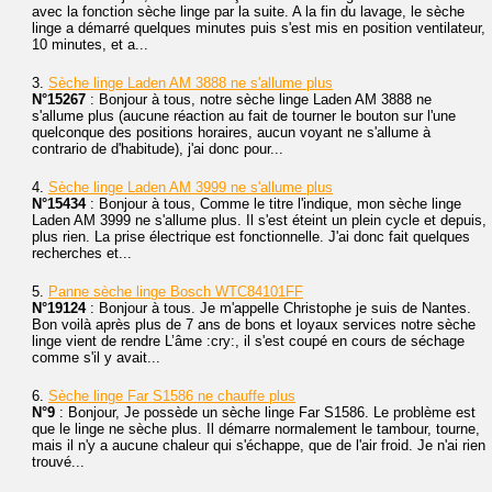
avec la fonction sèche linge par la suite. A la fin du lavage, le sèche
linge a démarré quelques minutes puis s'est mis en position ventilateur,
10 minutes, et a...
3.
Sèche linge Laden AM 3888 ne s'allume plus
N°15267
: Bonjour à tous, notre sèche linge Laden AM 3888 ne
s'allume plus (aucune réaction au fait de tourner le bouton sur l'une
quelconque des positions horaires, aucun voyant ne s'allume à
contrario de d'habitude), j'ai donc pour...
4.
Sèche linge Laden AM 3999 ne s'allume plus
N°15434
: Bonjour à tous, Comme le titre l'indique, mon sèche linge
Laden AM 3999 ne s'allume plus. Il s'est éteint un plein cycle et depuis,
plus rien. La prise électrique est fonctionnelle. J'ai donc fait quelques
recherches et...
5.
Panne sèche linge Bosch WTC84101FF
N°19124
: Bonjour à tous. Je m'appelle Christophe je suis de Nantes.
Bon voilà après plus de 7 ans de bons et loyaux services notre sèche
linge vient de rendre L’âme :cry:, il s'est coupé en cours de séchage
comme s'il y avait...
6.
Sèche linge Far S1586 ne chauffe plus
N°9
: Bonjour, Je possède un sèche linge Far S1586. Le problème est
que le linge ne sèche plus. Il démarre normalement le tambour, tourne,
mais il n'y a aucune chaleur qui s'échappe, que de l'air froid. Je n'ai rien
trouvé...