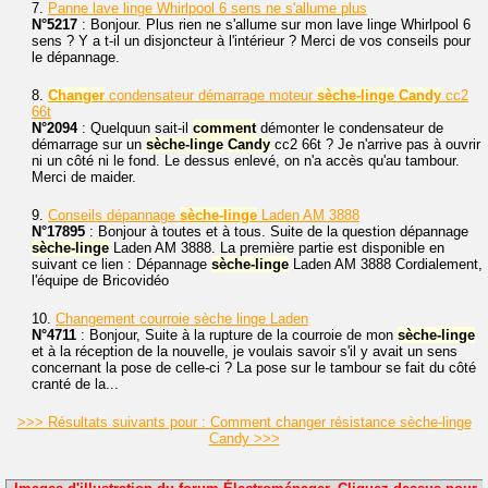
7.
Panne lave linge Whirlpool 6 sens ne s'allume plus
N°5217
: Bonjour. Plus rien ne s'allume sur mon lave linge Whirlpool 6
sens ? Y a t-il un disjoncteur à l'intérieur ? Merci de vos conseils pour
le dépannage.
8.
Changer
condensateur démarrage moteur
sèche-linge
Candy
cc2
66t
N°2094
: Quelquun sait-il
comment
démonter le condensateur de
démarrage sur un
sèche-linge
Candy
cc2 66t ? Je n'arrive pas à ouvrir
ni un côté ni le fond. Le dessus enlevé, on n'a accès qu'au tambour.
Merci de maider.
9.
Conseils dépannage
sèche-linge
Laden AM 3888
N°17895
: Bonjour à toutes et à tous. Suite de la question dépannage
sèche-linge
Laden AM 3888. La première partie est disponible en
suivant ce lien : Dépannage
sèche-linge
Laden AM 3888 Cordialement,
l'équipe de Bricovidéo
10.
Changement courroie sèche linge Laden
N°4711
: Bonjour, Suite à la rupture de la courroie de mon
sèche-linge
et à la réception de la nouvelle, je voulais savoir s'il y avait un sens
concernant la pose de celle-ci ? La pose sur le tambour se fait du côté
cranté de la...
>>> Résultats suivants pour : Comment changer résistance sèche-linge
Candy >>>