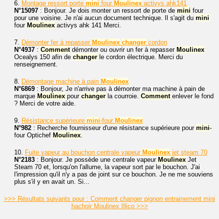
6.
Montage ressort porte
mini
four
Moulinex
activys ahk141
N°15097
: Bonjour. Je dois monter un ressort de porte de
mini
four
pour une voisine. Je n'ai aucun document technique. Il s'agit du
mini
four
Moulinex
activys ahk 141 Merci.
7.
Démonter fer à repasser
Moulinex
changer
cordon
N°4937
:
Comment
démonter ou ouvrir un fer à repasser
Moulinex
Ocealys 150 afin de
changer
le cordon électrique. Merci du
renseignement.
8.
Démontage machine à pain
Moulinex
N°6869
: Bonjour, Je n'arrive pas à démonter ma machine à pain de
marque
Moulinex
pour
changer
la courroie.
Comment
enlever le fond
? Merci de votre aide.
9.
Résistance supérieure
mini
-four
Moulinex
N°982
: Recherche fournisseur d'une résistance supérieure pour
mini
-
four Optichef
Moulinex
.
10.
Fuite vapeur au bouchon centrale vapeur
Moulinex
jet steam 70
N°2183
: Bonjour. Je possède une centrale vapeur
Moulinex
Jet
Steam 70 et, lorsqu'on l'allume, la vapeur sort par le bouchon. J'ai
l'impression qu'il n'y a pas de joint sur ce bouchon. Je ne me souviens
plus s'il y en avait un. Si...
>>> Résultats suivants pour : Comment changer pignon entrainement mini
hachoir Moulinex Illico >>>