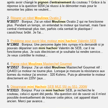
après avoir changé le
pignon
d'
entrainement
du couteau ? Grâce à la
réponse à la question 9204 j'ai réussi à le démonter mais pour le
remonter les pâtes ne veulent...
2.
Réparer un robot
Moulinex
Ovatio 2
N°20377
: Bonjour, J'ai un robot
Moulinex
Ovatio 2 qui ne fonctionne
plus. Pendant un temps, on entendait le moteur qui tournait, mais l'axe
central n'entrainait plus rien, parfois cela sentait le plastique /
caoutchouc brûlé. Je l'ai...
3.
Problème pour ouvrir bloc moteur
mini
hachoir
Valentin SEB
N°13802
: Bonjour, Une personne âgée très sympa m'a demandé si je
pouvais dépanner son
mini
hachoir
Valentin de SEB, car il ne
fonctionne plus. Je suis électricien et je souhaite lui rendre service...
Je veux contrôler le moteur...
4.
Panne robot
Moulinex
Masterchef Gourmet
N°15517
: Bonjour. J'ai un robot
Moulinex
Masterchef Gourmet réf :
QA403 Le moteur ne tourne plus. Lorsque je mesure la résistance aux
bornes du moteur j'ai environ : 320 Kohms. Puis-je alimenter le moteur
directement en 220V (aux...
5.
Dépannage
mini
Hachoir
SEB MLE 55I ou 551- 200W
N°23113
: Bonjour. Pour ce
mini
hachoir
SEB, je recherche le
couteau, celui-ci ayant été perdu. Ma question est de savoir où il m'est
possible éventuellement de trouver cette pièce, cet appareil étant
ancien. Merci par avance...