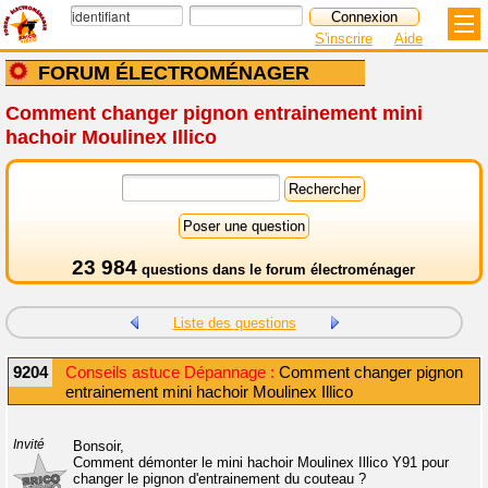
S'inscrire
Aide
FORUM ÉLECTROMÉNAGER
Comment changer pignon entrainement mini
hachoir Moulinex Illico
23 984
questions dans le
forum électroménager
Liste des questions
9204
Conseils astuce Dépannage :
Comment changer pignon
entrainement mini hachoir Moulinex Illico
Invité
Bonsoir,
Comment démonter le mini hachoir Moulinex Illico Y91 pour
changer le pignon d'entrainement du couteau ?