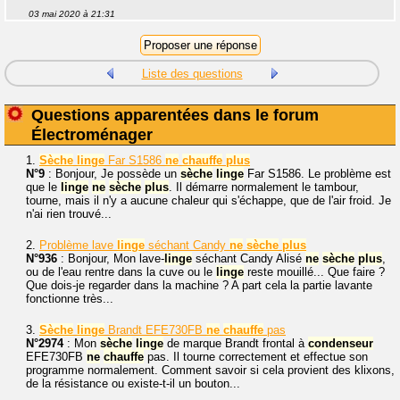
03 mai 2020 à 21:31
Liste des questions
Questions apparentées dans le forum
Électroménager
1.
Sèche
linge
Far S1586
ne
chauffe
plus
N°9
: Bonjour, Je possède un
sèche
linge
Far S1586. Le problème est
que le
linge
ne
sèche
plus
. Il démarre normalement le tambour,
tourne, mais il n'y a aucune chaleur qui s'échappe, que de l'air froid. Je
n'ai rien trouvé...
2.
Problème lave
linge
séchant Candy
ne
sèche
plus
N°936
: Bonjour, Mon lave-
linge
séchant Candy Alisé
ne
sèche
plus
,
ou de l'eau rentre dans la cuve ou le
linge
reste mouillé... Que faire ?
Que dois-je regarder dans la machine ? A part cela la partie lavante
fonctionne très...
3.
Sèche
linge
Brandt EFE730FB
ne
chauffe
pas
N°2974
: Mon
sèche
linge
de marque Brandt frontal à
condenseur
EFE730FB
ne
chauffe
pas. Il tourne correctement et effectue son
programme normalement. Comment savoir si cela provient des klixons,
de la résistance ou existe-t-il un bouton...