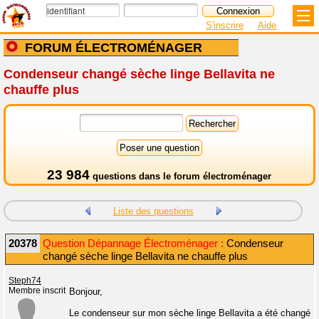
S'inscrire
Aide
FORUM ÉLECTROMÉNAGER
Condenseur changé sèche linge Bellavita ne
chauffe plus
23 984
questions dans le
forum électroménager
Liste des questions
20378
Question Dépannage Électroménager :
Condenseur
changé sèche linge Bellavita ne chauffe plus
Steph74
Membre inscrit
Bonjour,
Le condenseur sur mon sèche linge Bellavita a été changé