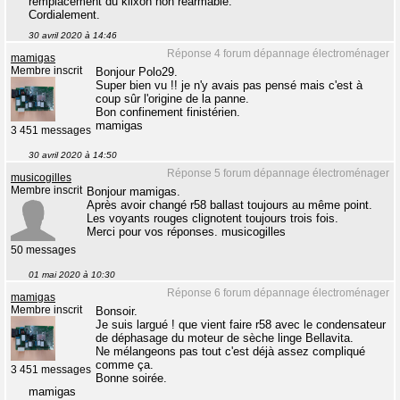
remplacement du klixon non réarmable.
Cordialement.
30 avril 2020 à 14:46
Réponse 4 forum dépannage électroménager
mamigas
Membre inscrit
Bonjour Polo29.
Super bien vu !! je n'y avais pas pensé mais c'est à
coup sûr l'origine de la panne.
Bon confinement finistérien.
mamigas
3 451 messages
30 avril 2020 à 14:50
Réponse 5 forum dépannage électroménager
musicogilles
Membre inscrit
Bonjour mamigas.
Après avoir changé r58 ballast toujours au même point.
Les voyants rouges clignotent toujours trois fois.
Merci pour vos réponses. musicogilles
50 messages
01 mai 2020 à 10:30
Réponse 6 forum dépannage électroménager
mamigas
Membre inscrit
Bonsoir.
Je suis largué ! que vient faire r58 avec le condensateur
de déphasage du moteur de sèche linge Bellavita.
Ne mélangeons pas tout c'est déjà assez compliqué
comme ça.
3 451 messages
Bonne soirée.
mamigas