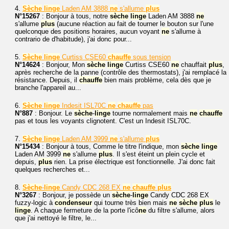
4.
Sèche
linge
Laden AM 3888
ne
s'allume
plus
N°15267
: Bonjour à tous, notre
sèche
linge
Laden AM 3888
ne
s'allume
plus
(aucune réaction au fait de tourner le bouton sur l'une
quelconque des positions horaires, aucun voyant
ne
s'allume à
contrario de d'habitude), j'ai donc pour...
5.
Sèche
linge
Curtiss CSE60
chauffe
sous tension
N°14624
: Bonjour, Mon
sèche
linge
Curtiss CSE60
ne
chauffait
plus
,
après recherche de la panne (contrôle des thermostats), j'ai remplacé la
résistance. Depuis, il
chauffe
bien mais problème, cela dès que je
branche l'appareil au...
6.
Sèche
linge
Indesit ISL70C
ne
chauffe
pas
N°887
: Bonjour. Le
sèche
-
linge
tourne normalement mais
ne
chauffe
pas et tous les voyants clignotent. C'est un Indesit ISL70C.
7.
Sèche
linge
Laden AM 3999
ne
s'allume
plus
N°15434
: Bonjour à tous, Comme le titre l'indique, mon
sèche
linge
Laden AM 3999
ne
s'allume
plus
. Il s'est éteint un plein cycle et
depuis,
plus
rien. La prise électrique est fonctionnelle. J'ai donc fait
quelques recherches et...
8.
Sèche
-
linge
Candy CDC 268 EX
ne
chauffe
plus
N°3267
: Bonjour, je possède un
sèche
-
linge
Candy CDC 268 EX
fuzzy-logic à
condenseur
qui tourne très bien mais
ne
sèche
plus
le
linge
. A chaque fermeture de la porte l'icô
ne
du filtre s'allume, alors
que j'ai nettoyé le filtre, le...