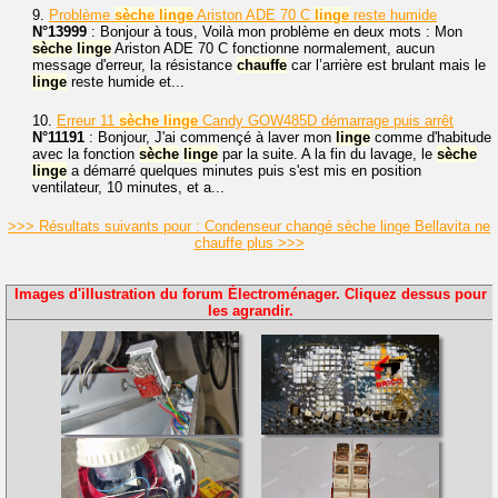
9.
Problème
sèche
linge
Ariston ADE 70 C
linge
reste humide
N°13999
: Bonjour à tous, Voilà mon problème en deux mots : Mon
sèche
linge
Ariston ADE 70 C fonctionne normalement, aucun
message d'erreur, la résistance
chauffe
car l’arrière est brulant mais le
linge
reste humide et...
10.
Erreur 11
sèche
linge
Candy GOW485D démarrage puis arrêt
N°11191
: Bonjour, J'ai commençé à laver mon
linge
comme d'habitude
avec la fonction
sèche
linge
par la suite. A la fin du lavage, le
sèche
linge
a démarré quelques minutes puis s'est mis en position
ventilateur, 10 minutes, et a...
>>> Résultats suivants pour : Condenseur changé sèche linge Bellavita ne
chauffe plus >>>
Images d'illustration du forum Électroménager. Cliquez dessus pour
les agrandir.