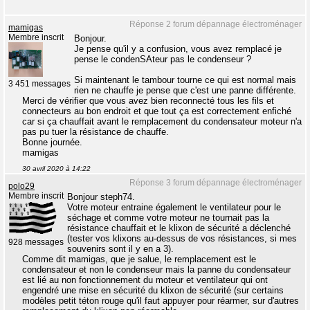
Réponse 2 forum dépannage électroménager
mamigas
Membre inscrit
Bonjour.
Je pense qu'il y a confusion, vous avez remplacé je
pense le condenSAteur pas le condenseur ?
Si maintenant le tambour tourne ce qui est normal mais
3 451 messages
rien ne chauffe je pense que c'est une panne différente.
Merci de vérifier que vous avez bien reconnecté tous les fils et
connecteurs au bon endroit et que tout ça est correctement enfiché
car si ça chauffait avant le remplacement du condensateur moteur n'a
pas pu tuer la résistance de chauffe.
Bonne journée.
mamigas
30 avril 2020 à 14:22
Réponse 3 forum dépannage électroménager
polo29
Membre inscrit
Bonjour steph74.
Votre moteur entraine également le ventilateur pour le
séchage et comme votre moteur ne tournait pas la
résistance chauffait et le klixon de sécurité a déclenché
(tester vos klixons au-dessus de vos résistances, si mes
928 messages
souvenirs sont il y en a 3).
Comme dit mamigas, que je salue, le remplacement est le
condensateur et non le condenseur mais la panne du condensateur
est lié au non fonctionnement du moteur et ventilateur qui ont
engendré une mise en sécurité du klixon de sécurité (sur certains
modèles petit téton rouge qu'il faut appuyer pour réarmer, sur d'autres