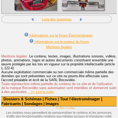
Liste des questions
Informations sur le forum Électroménager
Informations sur le moteur du forum
Mentions légales
Mentions légales :
Le contenu, textes, images, illustrations sonores, vidéos,
photos, animations, logos et autres documents constituent ensemble une
œuvre protégée par les lois en vigueur sur la propriété intellectuelle (article
L.122-4).
Aucune exploitation commerciale ou non commerciale même partielle des
données qui sont présentées sur ce site ne pourra être effectuée sans
l'accord préalable et écrit de la SARL Bricovidéo.
Toute reproduction même partielle du contenu de ce site et de l'utilisation
de la marque Bricovidéo sans autorisation sont interdites et donneront suite
à des poursuites.
>> Lire la suite
Dossiers & Schémas
|
Fiches
|
Tout l'électroménager
|
Fabricants
|
Sondages
|
Images
© Bricovidéo
Les cookies nous permettent de personnaliser le contenu et les annonces,
d'offrir des fonctionnalités relatives aux médias sociaux et d'analyser notre