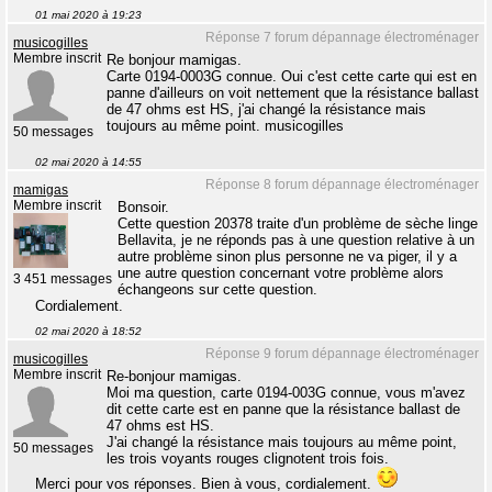
01 mai 2020 à 19:23
Réponse 7 forum dépannage électroménager
musicogilles
Membre inscrit
Re bonjour mamigas.
Carte 0194-0003G connue. Oui c'est cette carte qui est en
panne d'ailleurs on voit nettement que la résistance ballast
de 47 ohms est HS, j'ai changé la résistance mais
toujours au même point. musicogilles
50 messages
02 mai 2020 à 14:55
Réponse 8 forum dépannage électroménager
mamigas
Membre inscrit
Bonsoir.
Cette question 20378 traite d'un problème de sèche linge
Bellavita, je ne réponds pas à une question relative à un
autre problème sinon plus personne ne va piger, il y a
une autre question concernant votre problème alors
3 451 messages
échangeons sur cette question.
Cordialement.
02 mai 2020 à 18:52
Réponse 9 forum dépannage électroménager
musicogilles
Membre inscrit
Re-bonjour mamigas.
Moi ma question, carte 0194-003G connue, vous m'avez
dit cette carte est en panne que la résistance ballast de
47 ohms est HS.
J'ai changé la résistance mais toujours au même point,
50 messages
les trois voyants rouges clignotent trois fois.
Merci pour vos réponses. Bien à vous, cordialement.