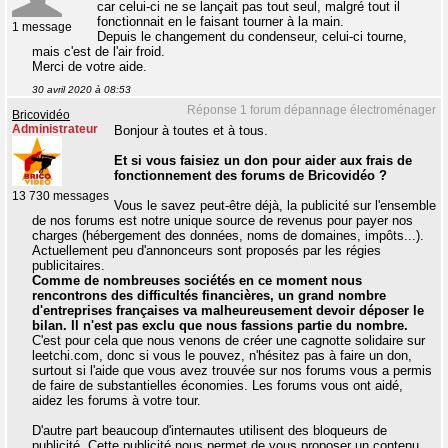
car celui-ci ne se lançait pas tout seul, malgré tout il
fonctionnait en le faisant tourner à la main.
1 message
Depuis le changement du condenseur, celui-ci tourne,
mais c'est de l'air froid.
Merci de votre aide.
30 avril 2020 à 08:53
Réponse 1 forum dépannage électroménager
Bricovidéo
Administrateur
Bonjour à toutes et à tous.
Et si vous faisiez un don pour aider aux frais de
fonctionnement des forums de Bricovidéo ?
13 730 messages
Vous le savez peut-être déjà, la publicité sur l'ensemble
de nos forums est notre unique source de revenus pour payer nos
charges (hébergement des données, noms de domaines, impôts...).
Actuellement peu d'annonceurs sont proposés par les régies
publicitaires.
Comme de nombreuses sociétés en ce moment nous
rencontrons des difficultés financières, un grand nombre
d'entreprises françaises va malheureusement devoir déposer le
bilan. Il n'est pas exclu que nous fassions partie du nombre.
C'est pour cela que nous venons de créer une cagnotte solidaire sur
leetchi.com, donc si vous le pouvez, n'hésitez pas à faire un don,
surtout si l'aide que vous avez trouvée sur nos forums vous a permis
de faire de substantielles économies. Les forums vous ont aidé,
aidez les forums à votre tour.
D'autre part beaucoup d'internautes utilisent des bloqueurs de
publicité. Cette publicité nous permet de vous proposer un contenu