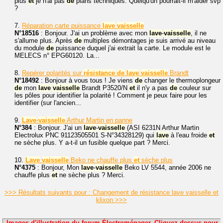
plus
et
je n'ai pas
de
plans techniques. Quelqu'un pourrait-il m'aider svp
?
7.
Réparation carte puissance
lave
vaisselle
N°18516
: Bonjour. J'ai un problème avec mon
lave
-
vaisselle
, il ne
s'allume plus. Après
de
multiples démontages je suis arrivé au niveau
du module
de
puissance duquel j'ai extrait la carte. Le module est le
MELECS n° EPG60120. La...
8.
Repérer polarités sur
résistance
de
lave
vaisselle
Brandt
N°18492
: Bonjour à vous tous ! Je viens
de
changer le thermoplongeur
de
mon
lave
vaisselle
Brandt P3520/N
et
il n'y a pas
de
couleur sur
les pôles pour identifier la polarité ! Comment je peux faire pour les
identifier (sur l'ancien...
9.
Lave
-
vaisselle
Arthur Martin en panne
N°384
: Bonjour. J'ai un
lave
-
vaisselle
(ASI 6231N Arthur Martin
Electrolux PNC 91123505501 S-N°34328129) qui
lave
à l'eau froide
et
ne sèche plus. Y a-t-il un fusible quelque part ? Merci.
10.
Lave
vaisselle
Beko ne chauffe plus
et
sèche plus
N°4375
: Bonjour, Mon
lave
-
vaisselle
Beko LV 5544, année 2006 ne
chauffe plus
et
ne sèche plus ? Merci.
>>> Résultats suivants pour : Changement de résistance lave vaisselle et
klixon >>>
Images d'illustration du forum Électroménager. Cliquez dessus pour