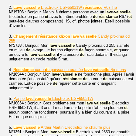
2.
Lave
vaisselle
Electrolux ESF65031W
résistance
R67 HS
N°19706
: Bonjour, Me voilà énième personne avec un
lave
-
vaisselle
Electrolux en panne
et
avec le même problème
de
résistance
R67 (
et
peut-être d'autres composants) HS, cf. photos jointes. Est-il possible
d'avoir les...
3.
Changement
résistance
klixon
lave
vaisselle
Candy proxima cd
255
N°5738
: Bonjour. Mon
lave
vaisselle
Candy proxima cd 255 s'arrête
en milieu
de
lavage : le bouton clignote
de
façon anormale,
et
quand
on ouvre le
lave
vaisselle
, il y a encore
de
l'eau dedans. Il vidange
uniquement en cycle rapide 5 mn...
4.
Résistance
carte
de
puissance cramée
lave
-
vaisselle
Siemens
N°18944
: Bonjour. Mon
lave
-
vaisselle
ne fonctionne plus. Après l’avoir
démontée j’ai constaté qu’une
résistance
de
la carte
de
puissance est
cramée. Est-ce possible
de
réparer cette carte en changeant
uniquement le...
5.
Panne
lave
vaisselle
Electrolux ESF65031W
N°16634
: Bonjour. Gros problème sur mon
lave
vaisselle
Electrolux
ESF 65031W, il a 3 ans. Le cadran sur la porte n'affiche plus rien
et
aucun bouton ne fonctionne, pourtant il y a bien du courant à la prise.
Est-ce que quelqu'un...
6.
Lave
vaisselle
Arthur Martin Electrolux ne chauffe plus
N°1291
: Bonjour. Mon
lave
-
vaisselle
Electrolux asf 2650 ne chauffe