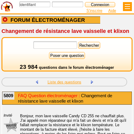
S'inscrire
Aide
FORUM ÉLECTROMÉNAGER
Changement de résistance lave vaisselle et klixon
23 984
questions dans le
forum électroménager
Liste des questions
5809
FAQ Question électroménager :
Changement de
résistance lave vaisselle et klixon
Invité
Bonjour, mon lave vaisselle Candy CD 255 ne chauffait plus.
J'ai appelé mon réparateur qui m'a fait un devis et m'a dit qu'il
fallait remplacer la résistance et le klixon température. Le
montant de la facture étant élevé, j'hésite à faire les
réparations, à moins de les faire moi-même. Peut-on faire ce