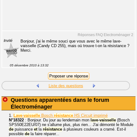
Réponses FAQ Electroménager 2
Invité
Bonjour, j'ai le même souci que vous avec le même lave-
vaisselle (Candy CD 255), mais où trouve t-on la résistance ?
Merci.
05 décembre 2010 à 13:32
Liste des questions
Questions apparentées dans le forum
Électroménager
1.
Lave
-
vaisselle
Bosch
résistance
HS Circuit imprimé
N°18322
: Bonjour. Du jour au lendemain mon
lave
-
vaisselle
(Bosch
SPS50E22EU/07) ne s'allume plus, plus rien... J'ai démonté le Module
de
puissance
et
la
résistance
à plusieurs couleurs a cramé. Est-il
possible
de
la faire réparer...