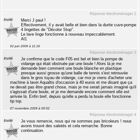
Réponse électroménager 2
Invité
Merci J paul !
Effectivement, il y avait belle et bien dans la durite cuve-pompe
4 lingettes de "Décolor Stop".
Le lave linge fonctionne à nouveau impeccablement.
Al1
02 juin 2009 à 11:16
Réponse électroménager 3
Invité
Je confirme que le code F05 est bel et bien la pompe de
vidange qui était obstruée par une boule ! Alors là je me
demande bien comment une boule blanche en plastique
presque aussi grosse qu'une balle de tennis s'est retrouvée
dans le gros tuyau de vidange, car moi je viens d'acheter une
machine à laver Aqualtis d'occasion à 40 euros et me disant que ça
ne devait pas être grand chose, mais je me serait jamais imaginé qu'il
s'agissait d'une boule, et je me demande encore comment elle est
arrivée là. Enfin bref, depuis qu'elle a perdu la boule elle fonctionne
tip top.
07 novembre 2009 à 09:52
Réponse électroménager 4
Invité
Je vous remercie, nous qui ne sommes pas bricoleurs ! nous
avons trouvé des saletés et cela remarche. Bonne
continuation.