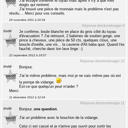
J'ai essayé d'enlever le tuyau mais après il n'y a que mes
doigts qui rentrent.
J'ai trouvé une pièce de monnaie mais le problème n'est pas
résolu.... Merci pour vos conseils.
26 novembre 2011 à 20:34
Réponse électroménager 9
Invité
Je confirme, boule blanche en place du gros côté du tuyau
d'évacuation ? J'ai retrouvé, 2 baleines de soutien gorge, une
pince à cheveux, une pièce de 50 cts, quelques clous, une
boucle d'oreille, une vis... la caverne d'Ali baba quoi. Quand t'es
fauché, cherche dans ton lave linge :-)
22 septembre 2012 à 19:57
Réponse électroménager 10
Invité
Bonjour,
J'ai le même problème, mais moi je ne sais même pas où est
la pompe de vidange.
Est-ce que quelqu'un peut m'aider ?
Merci.
11 décembre 2012 à 12:24
Réponse électroménager 11
Invité
Bonjour,
une question
.
J'ai un problème avec le bouchon de la vidange.
Celui ci est cassé et je n'arrive pas ouvrir pour sortir les