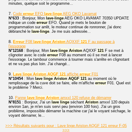
minutes, quelque soit le programme...
7.
Code
erreur
EFO
lave
-
linge
AEG OKO Lavamat
N°633
: Bonjour, Mon
lave
-
linge
AEG OKO LAVAMAT 70350 UPDATE
indique un code
erreur
EFO. Quand je mets le bouton de
programmation sur arrêt, le moteur continue de ronronner, j'ai donc
débranché le
lave
-
linge
. Je me suis adressée...
8.
Erreur
F08
lave
-
linge
Ariston
AQXXF
121
F au passage à
l'essorage
N°12168
: Bonjour, Mon
lave
-
linge
Ariston
AQXXF
121
F se met à
clignoter avec le code
erreur
F08 au moment où il se met à lancer
l'essorage. Le tambour commence à tourner mais s'arrête en clignotant
et ne va pas plus loin. J'ai changé...
9.
Lave
linge
Ariston
AQGF
121
affiche
erreur
F01
N°10454
: Mon
lave
linge
Ariston
AQGF
121
au moment où le
remplissage de la cuve doit se faire, elle m'affiche
erreur
F01. Quel est
le problème ? Merci.
10.
Panne
lave
linge
Ariston
amxxl 120 refuse de démarrer
N°8151
: Bonjour, J'ai un
lave
linge
séchant
Ariston
amxxl 120 depuis
environ 1an, je m'en suis servi peu (environ 100 fois). J'ai un gros
problème, impossible démarrer la machine car j'ai le voyant séchage, le
voyant démarrer, le...
>>> Résultats suivants pour : Lave linge Ariston AQGF 121 erreur F-05
>>>