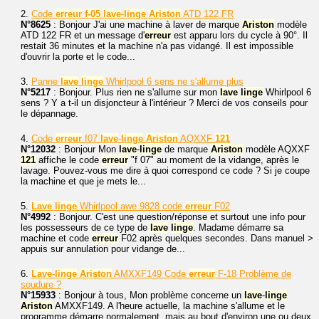
2.
Code
erreur
f-05
lave
-
linge
Ariston
ATD 122 FR
N°8625
: Bonjour J'ai une machine à laver de marque
Ariston
modèle
ATD 122 FR et un message d'
erreur
est apparu lors du cycle à 90°. Il
restait 36 minutes et la machine n'a pas vidangé. Il est impossible
d'ouvrir la porte et le code...
3.
Panne
lave
linge
Whirlpool 6 sens ne s'allume plus
N°5217
: Bonjour. Plus rien ne s'allume sur mon
lave
linge
Whirlpool 6
sens ? Y a t-il un disjoncteur à l'intérieur ? Merci de vos conseils pour
le dépannage.
4.
Code
erreur
f07
lave
-
linge
Ariston
AQXXF
121
N°12032
: Bonjour Mon
lave
-
linge
de marque
Ariston
modèle AQXXF
121
affiche le code
erreur
"f 07" au moment de la vidange, après le
lavage. Pouvez-vous me dire à quoi correspond ce code ? Si je coupe
la machine et que je mets le...
5.
Lave
linge
Whirlpool awe 9828 code
erreur
F02
N°4992
: Bonjour. C'est une question/réponse et surtout une info pour
les possesseurs de ce type de
lave
linge
. Madame démarre sa
machine et code
erreur
F02 après quelques secondes. Dans manuel >
appuis sur annulation pour vidange de...
6.
Lave
-
linge
Ariston
AMXXF149 Code
erreur
F-18 Problème de
soudure ?
N°15933
: Bonjour à tous, Mon problème concerne un
lave
-
linge
Ariston
AMXXF149. A l'heure actuelle, la machine s'allume et le
programme démarre normalement, mais au bout d'environ une ou deux