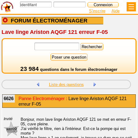
S'inscrire
Aide
FORUM ÉLECTROMÉNAGER
Lave linge Ariston AQGF 121 erreur F-05
23 984
questions dans le
forum électroménager
Liste des questions
6626
Panne Electroménager :
Lave linge Ariston AQGF 121
erreur F-05
Invité
Bonjour, mon lave linge Ariston AQGF 121 se met en erreur F-
05, cuve pleine.
J'ai vérifié le filtre, rien à l'intérieur. Est-ce la pompe qui est
morte ?
Mon lave-linge a 1 an seulement, je trouve ça dure que ce soit