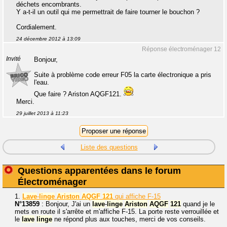
déchets encombrants.
Y a-t-il un outil qui me permettrait de faire tourner le bouchon ?
Cordialement.
24 décembre 2012 à 13:09
Réponse électroménager 12
Invité
Bonjour,
Suite à problème code erreur F05 la carte électronique a pris
l'eau.
Que faire ? Ariston AQGF121.
Merci.
29 juillet 2013 à 11:23
Liste des questions
Questions apparentées dans le forum
Électroménager
1.
Lave
-
linge
Ariston
AQGF
121
qui affiche F-15
N°13859
: Bonjour, J'ai un
lave
-
linge
Ariston
AQGF
121
quand je le
mets en route il s'arrête et m'affiche F-15. La porte reste verrouillée et
le
lave
linge
ne répond plus aux touches, merci de vos conseils.