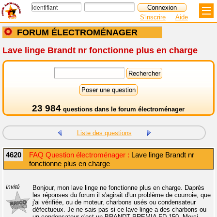
S'inscrire
Aide
FORUM ÉLECTROMÉNAGER
Lave linge Brandt nr fonctionne plus en charge
23 984
questions dans le
forum électroménager
Liste des questions
4620
FAQ Question électroménager :
Lave linge Brandt nr
fonctionne plus en charge
Invité
Bonjour, mon lave linge ne fonctionne plus en charge. Daprès
les réponses du forum il s'agirait d'un problème de courroie, que
j'ai vérifiée, ou de moteur, charbons usés ou condensateur
défectueux. Je ne sais pas si ce lave linge a des charbons ou
un condensateur c'est un BRANDT PREMIA FD 150. Merci