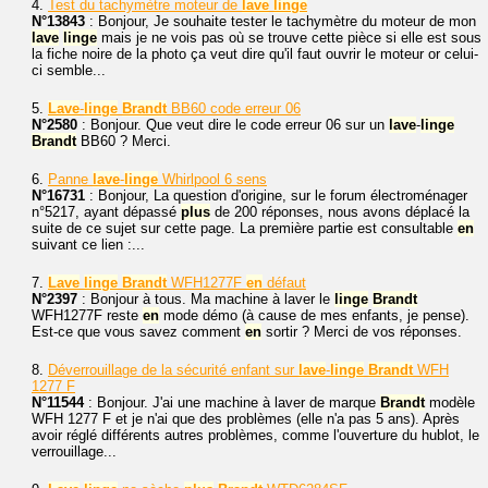
4.
Test du tachymètre moteur de
lave
linge
N°13843
: Bonjour, Je souhaite tester le tachymètre du moteur de mon
lave
linge
mais je ne vois pas où se trouve cette pièce si elle est sous
la fiche noire de la photo ça veut dire qu'il faut ouvrir le moteur or celui-
ci semble...
5.
Lave
-
linge
Brandt
BB60 code erreur 06
N°2580
: Bonjour. Que veut dire le code erreur 06 sur un
lave
-
linge
Brandt
BB60 ? Merci.
6.
Panne
lave
-
linge
Whirlpool 6 sens
N°16731
: Bonjour, La question d'origine, sur le forum électroménager
n°5217, ayant dépassé
plus
de 200 réponses, nous avons déplacé la
suite de ce sujet sur cette page. La première partie est consultable
en
suivant ce lien :...
7.
Lave
linge
Brandt
WFH1277F
en
défaut
N°2397
: Bonjour à tous. Ma machine à laver le
linge
Brandt
WFH1277F reste
en
mode démo (à cause de mes enfants, je pense).
Est-ce que vous savez comment
en
sortir ? Merci de vos réponses.
8.
Déverrouillage de la sécurité enfant sur
lave
-
linge
Brandt
WFH
1277 F
N°11544
: Bonjour. J'ai une machine à laver de marque
Brandt
modèle
WFH 1277 F et je n'ai que des problèmes (elle n'a pas 5 ans). Après
avoir réglé différents autres problèmes, comme l'ouverture du hublot, le
verrouillage...