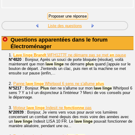
Liste des questions
Questions apparentées dans le forum
Électroménager
1.
Lave
linge
Brandt
WFH1277F ne démarre pas se met
en
pause
N°4820
: Bonjour, Après un souci de porte bloquée (résolue), voilà
maintenant que mon
lave
linge
ne démarre
plus
quand j'appuie sur le
bouton de départ. J'entends un clac, puis rien et la machine se met
ensuite sur pause (enfin,...
2.
Panne
lave
linge
Whirlpool 6 sens ne s'allume
plus
N°5217
: Bonjour.
Plus
rien ne s'allume sur mon
lave
linge
Whirlpool 6
sens ? Y a t-il un disjoncteur à l'intérieur ? Merci de vos conseils pour
le dépannage.
3.
Moteur
lave
linge
Indesit ne
fonctionne
pas
N°20939
: Bonjour, Je viens vers vous pour avoir vos lumières
concernant un combat mené depuis des mois voire des années avec
un
lave
linge
Indesit LISA 10 FR. Le
lave
linge
pouvait fonctionner de
manière aléatoire, pendant une ou...