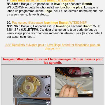
9.
Lave
linge
ne sèche
plus
Brandt
WTD6284SF
N°15305
: Bonjour, Je possède un
lave
linge
séchante
Brandt
WTD6284SF et cette fonctionnalité ne
fonctionne
plus
. Lorsque je
lance un programme sèche
linge
, celui-ci se déroule normalement, elle
va à son terme, le ventilateur...
10.
Pas ou peu d'essorage
lave
-
linge
Brandt
WTD8284SF
N°20707
: Bonjour, L'appareil est un
lave
-
linge
séchant
Brandt
WTD
8284 SF / 6U1LBTFFH. J'ai déjà changé suite à un code défaut de
verrouillage porte les charbons moteur qui étaient usés (le code défaut
est aussi celui des...
>>> Résultats suivants pour : Lave linge Brandt nr fonctionne plus en
charge >>>
Images d'illustration du forum Électroménager. Cliquez dessus pour
les agrandir.