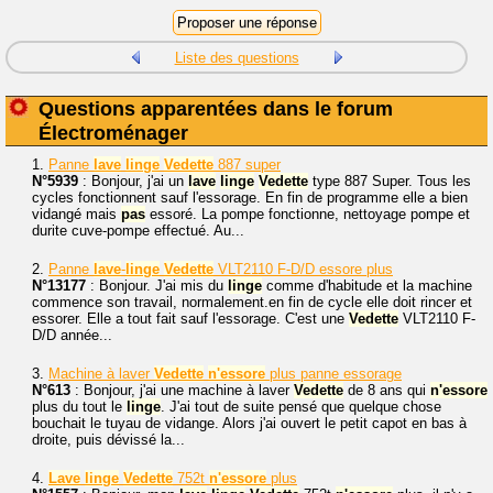
Liste des questions
Questions apparentées dans le forum
Électroménager
1.
Panne
lave
linge
Vedette
887 super
N°5939
: Bonjour, j'ai un
lave
linge
Vedette
type 887 Super. Tous les
cycles fonctionnent sauf l'essorage. En fin de programme elle a bien
vidangé mais
pas
essoré. La pompe fonctionne, nettoyage pompe et
durite cuve-pompe effectué. Au...
2.
Panne
lave
-
linge
Vedette
VLT2110 F-D/D essore plus
N°13177
: Bonjour. J'ai mis du
linge
comme d'habitude et la machine
commence son travail, normalement.en fin de cycle elle doit rincer et
essorer. Elle a tout fait sauf l'essorage. C'est une
Vedette
VLT2110 F-
D/D année...
3.
Machine à laver
Vedette
n'essore
plus panne essorage
N°613
: Bonjour, j'ai une machine à laver
Vedette
de 8 ans qui
n'essore
plus du tout le
linge
. J'ai tout de suite pensé que quelque chose
bouchait le tuyau de vidange. Alors j'ai ouvert le petit capot en bas à
droite, puis dévissé la...
4.
Lave
linge
Vedette
752t
n'essore
plus