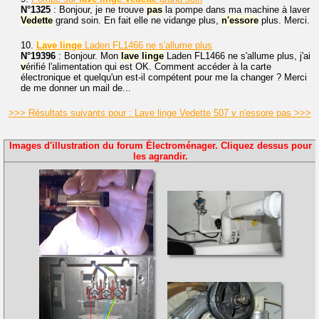
N°1325
: Bonjour, je ne trouve
pas
la pompe dans ma machine à laver
Vedette
grand soin. En fait elle ne vidange plus,
n'essore
plus. Merci.
10.
Lave
linge
Laden FL1466 ne s'allume plus
N°19396
: Bonjour. Mon
lave
linge
Laden FL1466 ne s'allume plus, j'ai
v
érifié l'alimentation qui est OK. Comment accéder à la carte
électronique et quelqu'un est-il compétent pour me la changer ? Merci
de me donner un mail de...
>>> Résultats suivants pour : Lave linge Vedette 507 v n'essore pas >>>
Images d'illustration du forum Électroménager. Cliquez dessus pour
les agrandir.