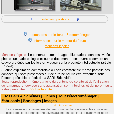
Liste des questions
Informations sur le forum Électroménager
Informations sur le moteur du forum
Mentions légales
Mentions légales :
Le contenu, textes, images, illustrations sonores, vidéos,
photos, animations, logos et autres documents constituent ensemble une
œuvre protégée par les lois en vigueur sur la propriété intellectuelle (article
L.122-4).
Aucune exploitation commerciale ou non commerciale même partielle des
données qui sont présentées sur ce site ne pourra être effectuée sans
l'accord préalable et écrit de la SARL Bricovidéo.
Toute reproduction même partielle du contenu de ce site et de l'utilisation
de la marque Bricovidéo sans autorisation sont interdites et donneront suite
à des poursuites.
>> Lire la suite
Dossiers & Schémas
|
Fiches
|
Tout l'électroménager
|
Fabricants
|
Sondages
|
Images
© Bricovidéo
Les cookies nous permettent de personnaliser le contenu et les annonces,
d'offrir des fonctionnalités relatives aux médias sociaux et d'analyser notre