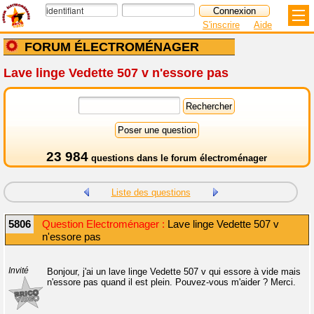
S'inscrire
Aide
FORUM ÉLECTROMÉNAGER
Lave linge Vedette 507 v n'essore pas
23 984
questions dans le
forum électroménager
Liste des questions
5806
Question Electroménager :
Lave linge Vedette 507 v
n'essore pas
Invité
Bonjour, j'ai un lave linge Vedette 507 v qui essore à vide mais
n'essore pas quand il est plein. Pouvez-vous m'aider ? Merci.