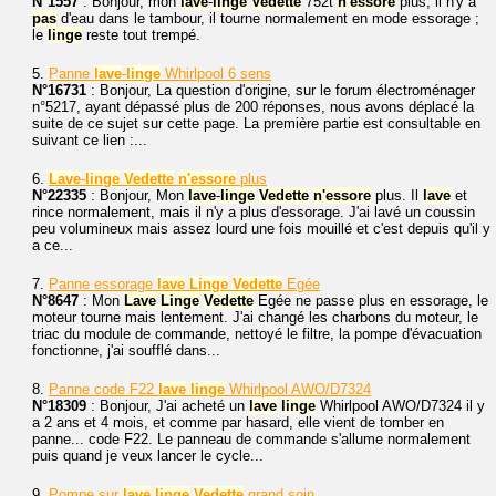
N°1557
: Bonjour, mon
lave
-
linge
Vedette
752t
n'essore
plus, il n'y a
pas
d'eau dans le tambour, il tourne normalement en mode essorage ;
le
linge
reste tout trempé.
5.
Panne
lave
-
linge
Whirlpool 6 sens
N°16731
: Bonjour, La question d'origine, sur le forum électroménager
n°5217, ayant dépassé plus de 200 réponses, nous avons déplacé la
suite de ce sujet sur cette page. La première partie est consultable en
suivant ce lien :...
6.
Lave
-
linge
Vedette
n'essore
plus
N°22335
: Bonjour, Mon
lave
-
linge
Vedette
n'essore
plus. Il
lave
et
rince normalement, mais il n'y a plus d'essorage. J'ai lavé un coussin
peu volumineux mais assez lourd une fois mouillé et c'est depuis qu'il y
a ce...
7.
Panne essorage
lave
Linge
Vedette
Egée
N°8647
: Mon
Lave
Linge
Vedette
Egée ne passe plus en essorage, le
moteur tourne mais lentement. J'ai changé les charbons du moteur, le
triac du module de commande, nettoyé le filtre, la pompe d'évacuation
fonctionne, j'ai soufflé dans...
8.
Panne code F22
lave
linge
Whirlpool AWO/D7324
N°18309
: Bonjour, J'ai acheté un
lave
linge
Whirlpool AWO/D7324 il y
a 2 ans et 4 mois, et comme par hasard, elle vient de tomber en
panne... code F22. Le panneau de commande s'allume normalement
puis quand je veux lancer le cycle...
9.
Pompe sur
lave
linge
Vedette
grand soin