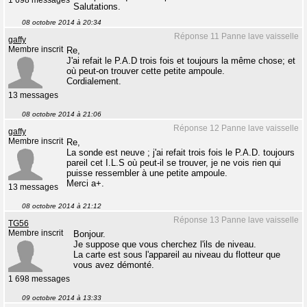
1 698 messages
Salutations.
08 octobre 2014 à 20:34
Réponse 11 Panne lave vaisselle
gaffy
Membre inscrit
Re,
J'ai refait le P.A.D trois fois et toujours la même chose; et
où peut-on trouver cette petite ampoule.
Cordialement.
13 messages
08 octobre 2014 à 21:06
Réponse 12 Panne lave vaisselle
gaffy
Membre inscrit
Re,
La sonde est neuve ; j'ai refait trois fois le P.A.D. toujours
pareil cet I.L.S où peut-il se trouver, je ne vois rien qui
puisse ressembler à une petite ampoule.
Merci a+.
13 messages
08 octobre 2014 à 21:12
Réponse 13 Panne lave vaisselle
TG56
Membre inscrit
Bonjour.
Je suppose que vous cherchez l'ils de niveau.
La carte est sous l'appareil au niveau du flotteur que
vous avez démonté.
1 698 messages
09 octobre 2014 à 13:33