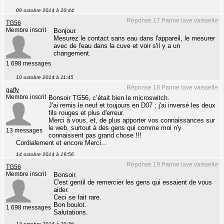
09 octobre 2014 à 20:44
Réponse 17 Panne lave vaisselle
TG56
Membre inscrit
Bonjour.
Mesurez le contact sans eau dans l'appareil, le mesurer
avec de l'eau dans la cuve et voir s'il y a un
changement.
1 698 messages
10 octobre 2014 à 11:45
Réponse 18 Panne lave vaisselle
gaffy
Membre inscrit
Bonsoir TG56, c’était bien le microswitch.
J'ai remis le neuf et toujours en D07 ; j'ai inversé les deux
fils rouges et plus d'erreur.
Merci à vous, et, de plus apporter vos connaissances sur
le web, surtout à des gens qui comme moi n'y
13 messages
connaissent pas grand chose !!!
Cordialement et encore Merci...
14 octobre 2014 à 19:56
Réponse 19 Panne lave vaisselle
TG56
Membre inscrit
Bonsoir.
C'est gentil de remercier les gens qui essaient de vous
aider.
Ceci se fait rare.
Bon boulot.
1 698 messages
Salutations.
14 octobre 2014 à 20:36