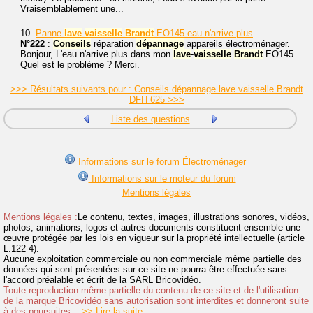
Vraisemblablement une...
10.
Panne
lave
vaisselle
Brandt
EO145 eau n'arrive plus
N°222
:
Conseils
réparation
dépannage
appareils électroménager.
Bonjour, L'eau n'arrive plus dans mon
lave
-
vaisselle
Brandt
EO145.
Quel est le problème ? Merci.
>>> Résultats suivants pour : Conseils dépannage lave vaisselle Brandt
DFH 625 >>>
Liste des questions
Informations sur le forum Électroménager
Informations sur le moteur du forum
Mentions légales
Mentions légales :
Le contenu, textes, images, illustrations sonores, vidéos,
photos, animations, logos et autres documents constituent ensemble une
œuvre protégée par les lois en vigueur sur la propriété intellectuelle (article
L.122-4).
Aucune exploitation commerciale ou non commerciale même partielle des
données qui sont présentées sur ce site ne pourra être effectuée sans
l'accord préalable et écrit de la SARL Bricovidéo.
Toute reproduction même partielle du contenu de ce site et de l'utilisation
de la marque Bricovidéo sans autorisation sont interdites et donneront suite
à des poursuites.
>> Lire la suite