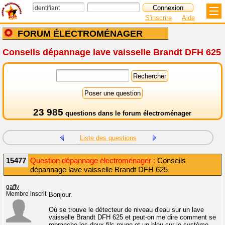
S'inscrire
Aide
FORUM ÉLECTROMÉNAGER
Conseils dépannage lave vaisselle Brandt DFH 625
23 985
questions dans le
forum électroménager
Liste des questions
15477
Question dépannage électroménager :
Conseils
dépannage lave vaisselle Brandt DFH 625
gaffy
Membre inscrit
Bonjour.
Où se trouve le détecteur de niveau d'eau sur un lave
vaisselle Brandt DFH 625 et peut-on me dire comment se
rebranche les deux fils rouge et un bleu sur le système