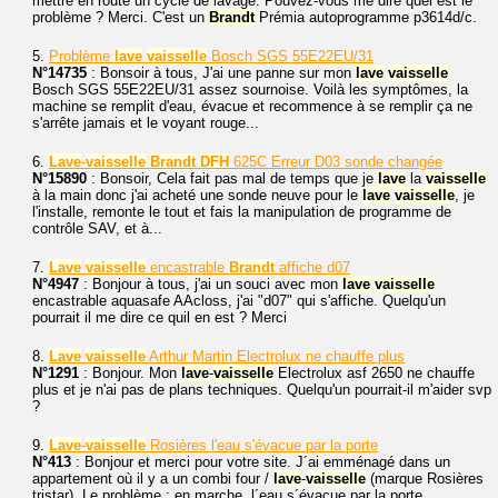
mettre en route un cycle de lavage. Pouvez-vous me dire quel est le
problème ? Merci. C'est un
Brandt
Prémia autoprogramme p3614d/c.
5.
Problème
lave
vaisselle
Bosch SGS 55E22EU/31
N°14735
: Bonsoir à tous, J'ai une panne sur mon
lave
vaisselle
Bosch SGS 55E22EU/31 assez sournoise. Voilà les symptômes, la
machine se remplit d'eau, évacue et recommence à se remplir ça ne
s'arrête jamais et le voyant rouge...
6.
Lave
-
vaisselle
Brandt
DFH
625C Erreur D03 sonde changée
N°15890
: Bonsoir, Cela fait pas mal de temps que je
lave
la
vaisselle
à la main donc j'ai acheté une sonde neuve pour le
lave
vaisselle
, je
l'installe, remonte le tout et fais la manipulation de programme de
contrôle SAV, et à...
7.
Lave
vaisselle
encastrable
Brandt
affiche d07
N°4947
: Bonjour à tous, j'ai un souci avec mon
lave
vaisselle
encastrable aquasafe AAcloss, j'ai "d07" qui s'affiche. Quelqu'un
pourrait il me dire ce quil en est ? Merci
8.
Lave
vaisselle
Arthur Martin Electrolux ne chauffe plus
N°1291
: Bonjour. Mon
lave
-
vaisselle
Electrolux asf 2650 ne chauffe
plus et je n'ai pas de plans techniques. Quelqu'un pourrait-il m'aider svp
?
9.
Lave
-
vaisselle
Rosières l'eau s'évacue par la porte
N°413
: Bonjour et merci pour votre site. J´ai emménagé dans un
appartement où il y a un combi four /
lave
-
vaisselle
(marque Rosières
tristar). Le problème : en marche, l´eau s´évacue par la porte.