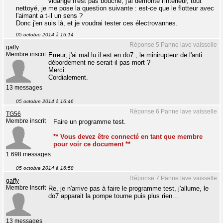
vidange n'est pas bouché, j'ai démonté l'intérieur, tout
nettoyé, je me pose la question suivante : est-ce que le flotteur avec
l'aimant a t-il un sens ?
Donc j'en suis là, et je voudrai tester ces électrovannes.
05 octobre 2014 à 16:14
Réponse 5 Panne lave vaisselle
gaffy
Membre inscrit
Erreur, j'ai mal lu il est en do7 ; le minirupteur de l'anti
débordement ne serait-il pas mort ?
Merci.
Cordialement.
13 messages
05 octobre 2014 à 16:46
Réponse 6 Panne lave vaisselle
TG56
Membre inscrit
Faire un programme test.
** Vous devez être connecté en tant que membre
pour voir ce document **
1 698 messages
05 octobre 2014 à 16:58
Réponse 7 Panne lave vaisselle
gaffy
Membre inscrit
Re, je n'arrive pas à faire le programme test, j'allume, le
do7 apparait la pompe tourne puis plus rien...
13 messages