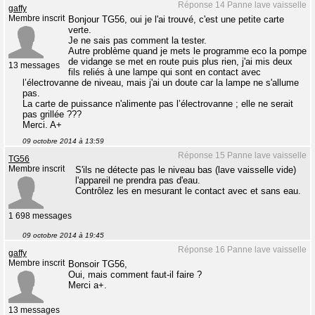
Réponse 14 Panne lave vaisselle
gaffy
Membre inscrit
Bonjour TG56, oui je l'ai trouvé, c'est une petite carte
verte.
Je ne sais pas comment la tester.
Autre problème quand je mets le programme eco la pompe
de vidange se met en route puis plus rien, j'ai mis deux
13 messages
fils reliés à une lampe qui sont en contact avec
l’électrovanne de niveau, mais j'ai un doute car la lampe ne s'allume
pas.
La carte de puissance n'alimente pas l’électrovanne ; elle ne serait
pas grillée ???
Merci. A+
09 octobre 2014 à 13:59
Réponse 15 Panne lave vaisselle
TG56
Membre inscrit
S'ils ne détecte pas le niveau bas (lave vaisselle vide)
l'appareil ne prendra pas d'eau.
Contrôlez les en mesurant le contact avec et sans eau.
1 698 messages
09 octobre 2014 à 19:45
Réponse 16 Panne lave vaisselle
gaffy
Membre inscrit
Bonsoir TG56,
Oui, mais comment faut-il faire ?
Merci a+.
13 messages