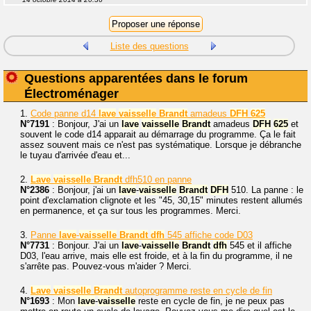
Liste des questions
Questions apparentées dans le forum
Électroménager
1.
Code panne d14
lave
vaisselle
Brandt
amadeus
DFH
625
N°7191
: Bonjour, J'ai un
lave
vaisselle
Brandt
amadeus
DFH
625
et
souvent le code d14 apparait au démarrage du programme. Ça le fait
assez souvent mais ce n'est pas systématique. Lorsque je débranche
le tuyau d'arrivée d'eau et...
2.
Lave
vaisselle
Brandt
dfh510 en panne
N°2386
: Bonjour, j'ai un
lave
-
vaisselle
Brandt
DFH
510. La panne : le
point d'exclamation clignote et les "45, 30,15" minutes restent allumés
en permanence, et ça sur tous les programmes. Merci.
3.
Panne
lave
-
vaisselle
Brandt
dfh
545 affiche code D03
N°7731
: Bonjour. J'ai un
lave
-
vaisselle
Brandt
dfh
545 et il affiche
D03, l'eau arrive, mais elle est froide, et à la fin du programme, il ne
s'arrête pas. Pouvez-vous m'aider ? Merci.
4.
Lave
vaisselle
Brandt
autoprogramme reste en cycle de fin
N°1693
: Mon
lave
-
vaisselle
reste en cycle de fin, je ne peux pas