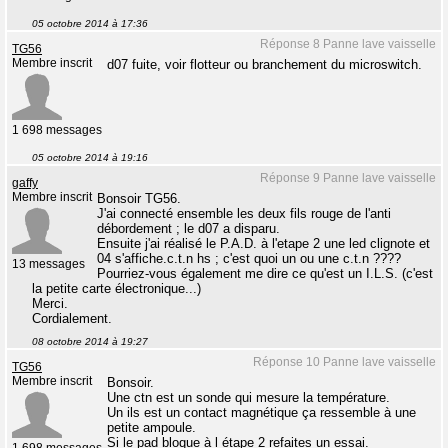
05 octobre 2014 à 17:36
Réponse 8 Panne lave vaisselle
TG56
Membre inscrit
d07 fuite, voir flotteur ou branchement du microswitch.
1 698 messages
05 octobre 2014 à 19:16
Réponse 9 Panne lave vaisselle
gaffy
Membre inscrit
Bonsoir TG56.
J'ai connecté ensemble les deux fils rouge de l'anti
débordement ; le d07 a disparu.
Ensuite j'ai réalisé le P.A.D. à l'etape 2 une led clignote et
04 s'affiche.c.t.n hs ; c'est quoi un ou une c.t.n ????
13 messages
Pourriez-vous également me dire ce qu'est un I.L.S. (c'est
la petite carte électronique...)
Merci.
Cordialement.
08 octobre 2014 à 19:27
Réponse 10 Panne lave vaisselle
TG56
Membre inscrit
Bonsoir.
Une ctn est un sonde qui mesure la température.
Un ils est un contact magnétique ça ressemble à une
petite ampoule.
Si le pad bloque à l étape 2 refaites un essai.