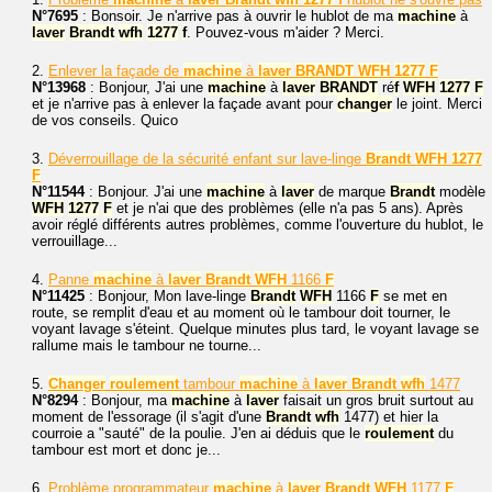
N°7695
: Bonsoir. Je n'arrive pas à ouvrir le hublot de ma
machine
à
laver
Brandt
wfh
1277
f
. Pouvez-vous m'aider ? Merci.
2.
Enlever la façade de
machine
à
laver
BRANDT
WFH
1277
F
N°13968
: Bonjour, J'ai une
machine
à
laver
BRANDT
ré
f
WFH
1277
F
et je n'arrive pas à enlever la façade avant pour
changer
le joint. Merci
de vos conseils. Quico
3.
Déverrouillage de la sécurité enfant sur lave-linge
Brandt
WFH
1277
F
N°11544
: Bonjour. J'ai une
machine
à
laver
de marque
Brandt
modèle
WFH
1277
F
et je n'ai que des problèmes (elle n'a pas 5 ans). Après
avoir réglé différents autres problèmes, comme l'ouverture du hublot, le
verrouillage...
4.
Panne
machine
à
laver
Brandt
WFH
1166
F
N°11425
: Bonjour, Mon lave-linge
Brandt
WFH
1166
F
se met en
route, se remplit d'eau et au moment où le tambour doit tourner, le
voyant lavage s'éteint. Quelque minutes plus tard, le voyant lavage se
rallume mais le tambour ne tourne...
5.
Changer
roulement
tambour
machine
à
laver
Brandt
wfh
1477
N°8294
: Bonjour, ma
machine
à
laver
faisait un gros bruit surtout au
moment de l'essorage (il s'agit d'une
Brandt
wfh
1477) et hier la
courroie a "sauté" de la poulie. J'en ai déduis que le
roulement
du
tambour est mort et donc je...
6.
Problème programmateur
machine
à
laver
Brandt
WFH
1177
F