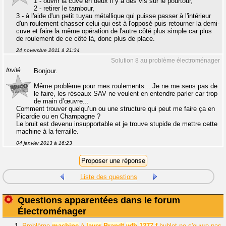
1 - ouvrir la cuve en deux il y a des vis sur le pourtour,
2 - retirer le tambour,
3 - à l'aide d'un petit tuyau métallique qui puisse passer à l'intérieur
d'un roulement chasser celui qui est à l'opposé puis retourner la demi-
cuve et faire la même opération de l'autre côté plus simple car plus
de roulement de ce côté là, donc plus de place.
24 novembre 2011 à 21:34
Solution 8 au problème électroménager
Invité
Bonjour.
Même problème pour mes roulements... Je ne me sens pas de
le faire, les réseaux SAV ne veulent en entendre parler car trop
de main d’œuvre...
Comment trouver quelqu’un ou une structure qui peut me faire ça en
Picardie ou en Champagne ?
Le bruit est devenu insupportable et je trouve stupide de mettre cette
machine à la ferraille.
04 janvier 2013 à 16:23
Liste des questions
Questions apparentées dans le forum
Électroménager
1.
Problème
machine
à
laver
Brandt
wfh
1277
f
hublot ne s'ouvre pas