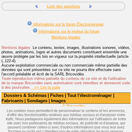
Liste des questions
Informations sur le forum Électroménager
Informations sur le moteur du forum
Mentions légales
Mentions légales :
Le contenu, textes, images, illustrations sonores, vidéos,
photos, animations, logos et autres documents constituent ensemble une
œuvre protégée par les lois en vigueur sur la propriété intellectuelle (article
L.122-4).
Aucune exploitation commerciale ou non commerciale même partielle des
données qui sont présentées sur ce site ne pourra être effectuée sans
l'accord préalable et écrit de la SARL Bricovidéo.
Toute reproduction même partielle du contenu de ce site et de l'utilisation
de la marque Bricovidéo sans autorisation sont interdites et donneront suite
à des poursuites.
>> Lire la suite
Dossiers & Schémas
|
Fiches
|
Tout l'électroménager
|
Fabricants
|
Sondages
|
Images
© Bricovidéo
Les cookies nous permettent de personnaliser le contenu et les annonces,
d'offrir des fonctionnalités relatives aux médias sociaux et d'analyser notre
trafic. Nous partageons également des informations sur l'utilisation de notre
site avec nos partenaires de médias sociaux, de publicité et d'analyse, qui
peuvent combiner celles-ci avec d'autres informations que vous leur avez
fournies ou qu'ils ont collectées lors de votre utilisation de leurs services.