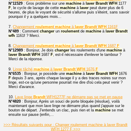
N°11529
: Gros problème sur une
machine
à
laver
Brandt
WFH
1177
F
, le cycle de lavage de cette
machine
à
laver
peut durer plus de 6
heures, de plus le voyant de sécurité s'allume puis s'éteint, sans savoir
pourquoi il y a quelques mois...
7.
Changement
roulement
machine
à
laver
Brandt
WFH
1161F
N°489
: Comment
changer
un
roulement
de
machine
à
laver
Brandt
wfh
1161f ? Merci.
8.
Changement
roulement
machine
à
laver
Brandt
WFH
1687
F
N°12989
: Bonjour, Je dois
changer
les roulements d'une
machine
à
laver
Brandt
WFH
1687
F
, est-il nécessaire d'enlever le tambour ?
Merci de la réponse.
9.
Linge tâché
machine
à
laver
Brandt
WFH
1676
F
N°6535
: Bonjour, je possède une
machine
à
laver
Brandt
WFH
1676
F
depuis 3 ans, après chaque lavage il y a des traces noires sur mon
linge, est-ce qu'une personne pourrait me dire d'où cela peut venir ?
Merci d'avance.
10.
Lave linge
Brandt
WFH1277F ne démarre pas se met en pause
N°4820
: Bonjour, Après un souci de porte bloquée (résolue), voilà
maintenant que mon lave linge ne démarre plus quand j'appuie sur le
bouton de départ. J'entends un clac, puis rien et la
machine
se met
ensuite sur pause (enfin,...
>>> Résultats suivants pour : Changer roulement machine à laver Brandt
WFH 1277 F >>>