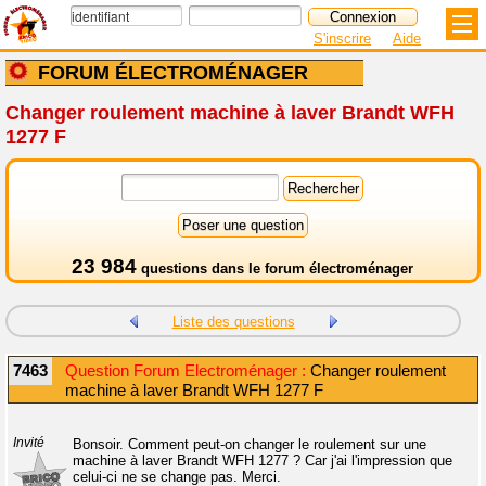
S'inscrire
Aide
FORUM ÉLECTROMÉNAGER
Changer roulement machine à laver Brandt WFH
1277 F
23 984
questions dans le
forum électroménager
Liste des questions
7463
Question Forum Electroménager :
Changer roulement
machine à laver Brandt WFH 1277 F
Invité
Bonsoir. Comment peut-on changer le roulement sur une
machine à laver Brandt WFH 1277 ? Car j'ai l'impression que
celui-ci ne se change pas. Merci.