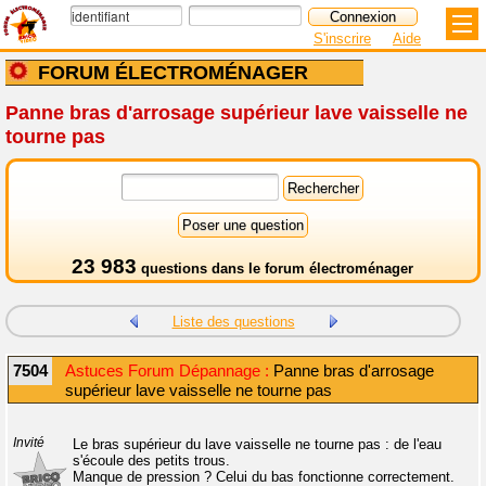
S'inscrire
Aide
FORUM ÉLECTROMÉNAGER
Panne bras d'arrosage supérieur lave vaisselle ne
tourne pas
23 983
questions dans le
forum électroménager
Liste des questions
7504
Astuces Forum Dépannage :
Panne bras d'arrosage
supérieur lave vaisselle ne tourne pas
Invité
Le bras supérieur du lave vaisselle ne tourne pas : de l'eau
s'écoule des petits trous.
Manque de pression ? Celui du bas fonctionne correctement.