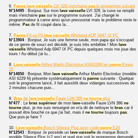
6.
Panne
lave
vaisselle
LVI 329 n'enchaine
pas
le programme suivant
N°14495
: Bonjour, Sur mon
lave
vaisselle
LVI 329, la cuve se remplit
mais n'enchaine
pas
sur le programme suivant. J'ai changé le
programmateur à came ainsi qu'un pressostat mais le problème reste le
même.
Pas
de fil coupé dans la...
7.
Panne
F6 ou Fb
lave
vaisselle
Whirlpool ADP 6947 IX PC
N°13904
: Bonjour, Je suis une femme seule, mon papa qui s'occupait
de ce genre de souci est décédé, je suis très embêtée ! Mon
lave
vaisselle
Whirlpool Adp 6947 IX PC depuis quelques mois me joue des
tours ! Au début j'ai lu...
8.
Lave
vaisselle
Arthur Martin Electrolux ASI6229N en
panne
Erreur
20
N°14850
: Bonjour, Mon
lave
vaisselle
Arthur Martin Electrolux (modèle
ASI 6229 N) présente systématiquement la
panne
suivante : Quelque
soit le programme lancé, il fait aussitôt deux vidanges successives de
2 minutes chacune puis...
9.
Bras
de
lave
-
vaisselle
Faure LVN 386
ne
tourne
plus
N°477
: Le
bras
supérieur
de mon
lave
-vaiselle Faure LVN 386
ne
tourne
plus, je me suis renseigné on m'a dit de nettoyer le
bras
car il
pouvait être bouché ce que j'ai fait, mais il
ne
tourne
toujours
pas
.
Que puis-je faire ?
10.
Lave
-
vaisselle
Bosch Silence Plus avec code
panne
E24
N°12543
: Bonjour Je possède un
lave
-
vaisselle
de marque Bosch
modèle Silence Plus (<2 ans) et quel que soit le programme demandé,