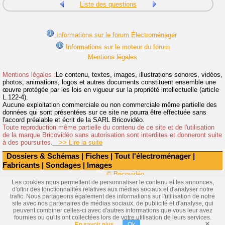
Liste des questions
Informations sur le forum Électroménager
Informations sur le moteur du forum
Mentions légales
Mentions légales :
Le contenu, textes, images, illustrations sonores, vidéos,
photos, animations, logos et autres documents constituent ensemble une
œuvre protégée par les lois en vigueur sur la propriété intellectuelle (article
L.122-4).
Aucune exploitation commerciale ou non commerciale même partielle des
données qui sont présentées sur ce site ne pourra être effectuée sans
l'accord préalable et écrit de la SARL Bricovidéo.
Toute reproduction même partielle du contenu de ce site et de l'utilisation
de la marque Bricovidéo sans autorisation sont interdites et donneront suite
à des poursuites.
>> Lire la suite
Dossiers & Schémas
|
Fiches
|
Tout l'électroménager
|
Fabricants
|
Sondages
|
Images
© Bricovidéo
Les cookies nous permettent de personnaliser le contenu et les annonces,
d'offrir des fonctionnalités relatives aux médias sociaux et d'analyser notre
trafic. Nous partageons également des informations sur l'utilisation de notre
site avec nos partenaires de médias sociaux, de publicité et d'analyse, qui
peuvent combiner celles-ci avec d'autres informations que vous leur avez
fournies ou qu'ils ont collectées lors de votre utilisation de leurs services.
×
En savoir plus
Ok