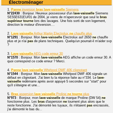
Électroménager
1.
Panne
inversion
bras
lave
-
vaisselle
Siemens
N°22430
: Bonjour. Heureux possesseur d'un
lave
-
vaisselle
Siemens
SE55E631EU/01 de 2004, je viens de m'apercevoir que seul le
bras
supérieur
tourne
lors des lavages. Une fois sorti de son logement,
direction le moteur d'inversion....
2.
Lave
vaisselle
Arthur Martin Electrolux
ne
chauffe plus
N°1291
: Bonjour. Mon
lave
-
vaisselle
Electrolux asf 2650
ne
chauffe
plus et je n'ai
pas
de plans techniques. Quelqu'un pourrait-il m'aider svp
?
3.
Lave
vaisselle
AEG code erreur 30
N°1570
: Bonjour. Mon
lave
-
vaisselle
AEG affiche un code erreur 30. A
quoi correspond ce code erreur ? Merci.
4.
Panne
lave
vaisselle
Whirlpool DWF 406 clignotant
N°1544
: Bonjour. Mon
lave
-
vaisselle
Whirlpool DWF 406 signale un
défaut en clignotant. J'ai bien lu la réponse faite au n°334. Le
lave
-
vaisselle
redémarre après avoir appuyé 5 secondes sur "start" pour
qu'il s'éteigne et une...
5.
Bras
aspersion
lave
vaisselle
Proline
ne
tourne
plus
N°973
: Bonjour, mon
lave
-
vaisselle
de marque Proline (DW 54)
ne
fonctionne plus. Les
bras
d'aspersion
ne
tournent plus alors que le
reste fonctionne. J'ai démonté les tuyaux, ils n'étaient
pas
encrassés,
j'ai démonté le bas du...