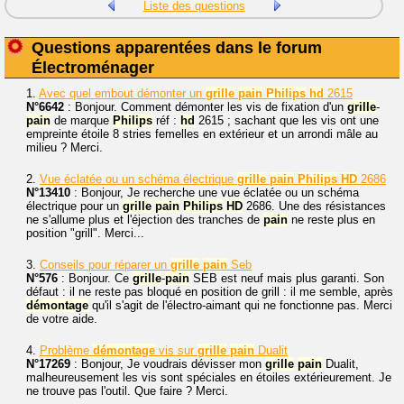
Liste des questions
Questions apparentées dans le forum
Électroménager
1.
Avec quel embout démonter un
grille
pain
Philips
hd
2615
N°6642
: Bonjour. Comment démonter les vis de fixation d'un
grille
-
pain
de marque
Philips
réf :
hd
2615 ; sachant que les vis ont une
empreinte étoile 8 stries femelles en extérieur et un arrondi mâle au
milieu ? Merci.
2.
Vue éclatée ou un schéma électrique
grille
pain
Philips
HD
2686
N°13410
: Bonjour, Je recherche une vue éclatée ou un schéma
électrique pour un
grille
pain
Philips
HD
2686. Une des résistances
ne s'allume plus et l'éjection des tranches de
pain
ne reste plus en
position "grill". Merci...
3.
Conseils pour réparer un
grille
pain
Seb
N°576
: Bonjour. Ce
grille
-
pain
SEB est neuf mais plus garanti. Son
défaut : il ne reste pas bloqué en position de grill : il me semble, après
démontage
qu'il s'agit de l'électro-aimant qui ne fonctionne pas. Merci
de votre aide.
4.
Problème
démontage
vis sur
grille
pain
Dualit
N°17269
: Bonjour, Je voudrais dévisser mon
grille
pain
Dualit,
malheureusement les vis sont spéciales en étoiles extérieurement. Je
ne trouve pas l'outil. Que faire ? Merci.