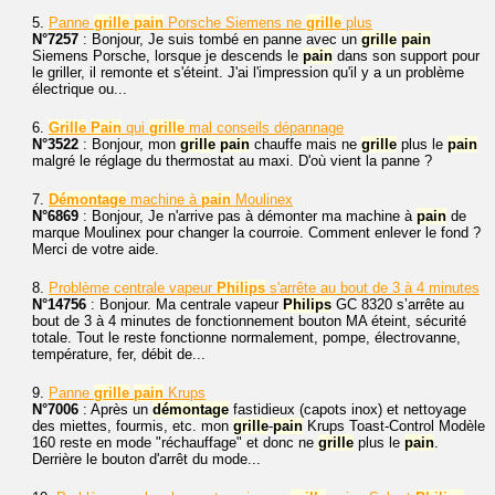
5.
Panne
grille
pain
Porsche Siemens ne
grille
plus
N°7257
: Bonjour, Je suis tombé en panne avec un
grille
pain
Siemens Porsche, lorsque je descends le
pain
dans son support pour
le griller, il remonte et s'éteint. J'ai l'impression qu'il y a un problème
électrique ou...
6.
Grille
Pain
qui
grille
mal conseils dépannage
N°3522
: Bonjour, mon
grille
pain
chauffe mais ne
grille
plus le
pain
malgré le réglage du thermostat au maxi. D'où vient la panne ?
7.
Démontage
machine à
pain
Moulinex
N°6869
: Bonjour, Je n'arrive pas à démonter ma machine à
pain
de
marque Moulinex pour changer la courroie. Comment enlever le fond ?
Merci de votre aide.
8.
Problème centrale vapeur
Philips
s'arrête au bout de 3 à 4 minutes
N°14756
: Bonjour. Ma centrale vapeur
Philips
GC 8320 s’arrête au
bout de 3 à 4 minutes de fonctionnement bouton MA éteint, sécurité
totale. Tout le reste fonctionne normalement, pompe, électrovanne,
température, fer, débit de...
9.
Panne
grille
pain
Krups
N°7006
: Après un
démontage
fastidieux (capots inox) et nettoyage
des miettes, fourmis, etc. mon
grille
-
pain
Krups Toast-Control Modèle
160 reste en mode "réchauffage" et donc ne
grille
plus le
pain
.
Derrière le bouton d'arrêt du mode...