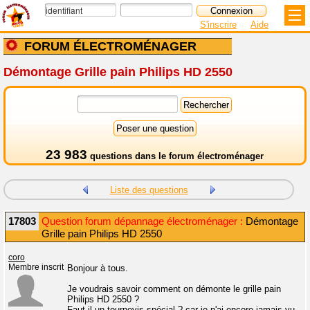
S'inscrire
Aide
FORUM ÉLECTROMÉNAGER
Démontage Grille pain Philips HD 2550
23 983
questions dans le
forum électroménager
Liste des questions
17803
Question forum dépannage électroménager :
Démontage
Grille pain Philips HD 2550
coro
Membre inscrit
Bonjour à tous.
Je voudrais savoir comment on démonte le grille pain
Philips HD 2550 ?
Faut-il un tournevis spécial ? car je n'ai encore jamais vu