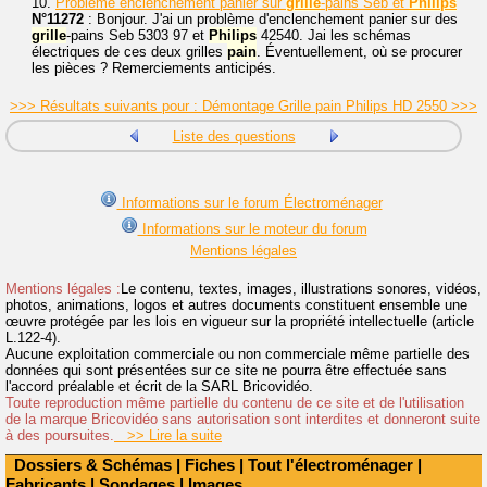
10.
Problème enclenchement panier sur
grille
-pains Seb et
Philips
N°11272
: Bonjour. J'ai un problème d'enclenchement panier sur des
grille
-pains Seb 5303 97 et
Philips
42540. Jai les schémas
électriques de ces deux grilles
pain
. Éventuellement, où se procurer
les pièces ? Remerciements anticipés.
>>> Résultats suivants pour : Démontage Grille pain Philips HD 2550 >>>
Liste des questions
Informations sur le forum Électroménager
Informations sur le moteur du forum
Mentions légales
Mentions légales :
Le contenu, textes, images, illustrations sonores, vidéos,
photos, animations, logos et autres documents constituent ensemble une
œuvre protégée par les lois en vigueur sur la propriété intellectuelle (article
L.122-4).
Aucune exploitation commerciale ou non commerciale même partielle des
données qui sont présentées sur ce site ne pourra être effectuée sans
l'accord préalable et écrit de la SARL Bricovidéo.
Toute reproduction même partielle du contenu de ce site et de l'utilisation
de la marque Bricovidéo sans autorisation sont interdites et donneront suite
à des poursuites.
>> Lire la suite
Dossiers & Schémas
|
Fiches
|
Tout l'électroménager
|
Fabricants
|
Sondages
|
Images