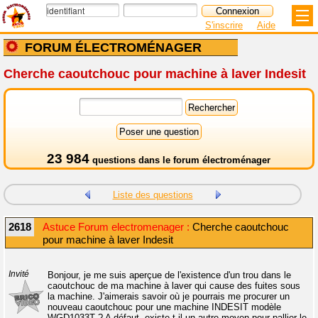
S'inscrire
Aide
FORUM ÉLECTROMÉNAGER
Cherche caoutchouc pour machine à laver Indesit
23 984
questions dans le
forum électroménager
Liste des questions
2618
Astuce Forum electromenager :
Cherche caoutchouc
pour machine à laver Indesit
Invité
Bonjour, je me suis aperçue de l'existence d'un trou dans le
caoutchouc de ma machine à laver qui cause des fuites sous
la machine. J'aimerais savoir où je pourrais me procurer un
nouveau caoutchouc pour une machine INDESIT modèle
WGD1033T ? A défaut, existe-t-il un autre moyen pour pallier le