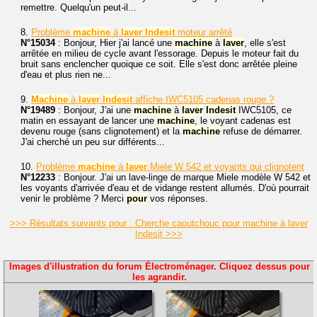
remettre. Quelqu'un peut-il...
8.
Problème
machine
à
laver
Indesit
moteur arrêté
N°15034
: Bonjour, Hier j'ai lancé une
machine
à
laver
, elle s'est
arrêtée en milieu de cycle avant l'essorage. Depuis le moteur fait du
bruit sans enclencher quoique ce soit. Elle s'est donc arrêtée pleine
d'eau et plus rien ne...
9.
Machine
à
laver
Indesit
affiche IWC5105 cadenas rouge ?
N°19489
: Bonjour, J'ai une
machine
à
laver
Indesit
IWC5105, ce
matin en essayant de lancer une
machine
, le voyant cadenas est
devenu rouge (sans clignotement) et la
machine
refuse de démarrer.
J'ai cherché un peu sur différents...
10.
Problème
machine
à
laver
Miele W 542 et voyants qui clignotent
N°12233
: Bonjour. J'ai un lave-linge de marque Miele modèle W 542 et
les voyants d'arrivée d'eau et de vidange restent allumés. D'où pourrait
venir le problème ? Merci
pour
vos réponses.
>>> Résultats suivants pour : Cherche caoutchouc pour machine à laver
Indesit >>>
Images d'illustration du forum Électroménager. Cliquez dessus pour
les agrandir.