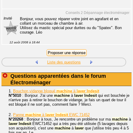
Conseils 2 Dépannage électroménager
Invité
Bonjour, vous pouvez réparer votre joint en agrafant et en
collant un morceau de chambre à air.
Utilisez du mastic spécial pour durites ou du "Spatex". Bon
courage. Léo
12 août 2008 à 18:44
Liste des questions
Questions apparentées dans le forum
Électroménager
1.
Bouchon vidange bloqué
machine
à
laver
Indesit
N°5010
: Bonjour. J'ai une
machine
à
laver
Indesit
qui est bouchée je
n'arrive pas à retirer le bouchon de vidange, je fais un quart de tour il
est bloqué il ne sort pas, comment faire ? Merci.
2.
Panne
machine
à
laver
Indesit
EWC 71452
N°20268
: Bonjour à tous, Je rencontre un problème sur ma
machine
à
laver
Indesit
EWC71452 qui a très peu été utilisée (5 lavages depuis
son acquisition), c'est une
machine
à
laver
que j'utilise très peu 4 à 5
fois par an. Le...