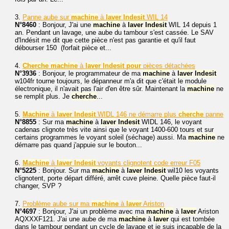
3.
Panne aube sur
machine
à
laver
Indesit
WIL 14
N°8460
: Bonjour, J'ai une
machine
à
laver
Indesit
WIL 14 depuis 1
an. Pendant un lavage, une aube du tambour s'est cassée. Le SAV
d'Indésit me dit que cette pièce n'est pas garantie et qu'il faut
débourser 150  (forfait pièce et...
4.
Cherche
machine
à
laver
Indesit
pour
pièces détachées
N°3936
: Bonjour, le programmateur de ma
machine
à
laver
Indesit
w104fr tourne toujours, le dépanneur m'a dit que c'était le module
électronique, il n'avait pas l'air d'en être sûr. Maintenant la
machine
ne
se remplit plus. Je
cherche
...
5.
Machine
à
laver
Indesit
WIDL 146 ne démarre plus
cherche
panne
N°8855
: Sur ma
machine
à
laver
Indesit
WIDL 146, le voyant
cadenas clignote très vite ainsi que le voyant 1400-600 tours et sur
certains programmes le voyant soleil (séchage) aussi. Ma
machine
ne
démarre pas quand j'appuie sur le bouton...
6.
Machine
à
laver
Indesit
voyants clignotent code erreur F05
N°5225
: Bonjour. Sur ma
machine
à
laver
Indesit
wil10 les voyants
clignotent, porte départ différé, arrêt cuve pleine. Quelle pièce faut-il
changer, SVP ?
7.
Problème aube sur ma
machine
à
laver
Ariston
N°4697
: Bonjour, J'ai un problème avec ma
machine
à
laver
Ariston
AQXXXF121. J'ai une aube de ma
machine
à
laver
qui est tombée
dans le tambour pendant un cycle de lavage et je suis incapable de la