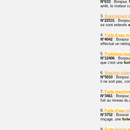
N°633
: Bonjour,
arrêt, le moteur c
3.
Branchement é
N°22531
: Bonjour
se sont enlevés
e
4.
Fuite
d'eau
m
N°4042
: Bonjour
effectué un nett
5.
Problème
mac
N°12406
: Bonjou
que c'est une
fui
6.
Bouchon vidan
N°5010
: Bonjour.
il ne sort pas, c
7.
Fuite
machin
N°3461
: Bonjour,
fuit au niveau du 
8.
Fuite
d'eau
so
N°3752
: Bonsoir
rinçage, une
fuite
9.
Fuite
lessive
e