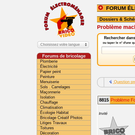
FORUM É
Dossiers & Sch
Problème machi
Rechercher dans
ou taper le n° d'une 
Choisissez votre langue
Forums de bricolage
Plomberie
Électricité
Papier peint
Peinture
Menuiserie
Question pr
Sols . Carrelages
Maçonnerie
Isolation
8815
Problème Fo
Chauffage
Climatisation
Écologie Habitat
Invité
Bricolage Créatif Photos
Litiges Travaux
Toitures
Décoration