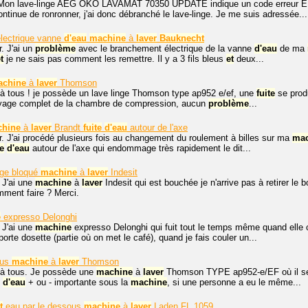
 Mon lave-linge AEG OKO LAVAMAT 70350 UPDATE indique un code erreur EF
ontinue de ronronner, j'ai donc débranché le lave-linge. Je me suis adressée...
lectrique vanne
d'eau
machine
à
laver
Bauknecht
. J'ai un
problème
avec le branchement électrique de la vanne
d'eau
de ma
t
je ne sais pas comment les remettre. Il y a 3 fils bleus
et
deux...
achine
à
laver
Thomson
 à tous ! je possède un lave linge Thomson type ap952 e/ef, une
fuite
se produ
oyage complet de la chambre de compression, aucun
problème
...
hine
à
laver
Brandt
fuite
d'eau
autour de l'axe
r. J'ai procédé plusieurs fois au changement du roulement à billes sur ma
mac
te
d'eau
autour de l'axe qui endommage très rapidement le dit...
ge bloqué
machine
à
laver
Indesit
 J'ai une
machine
à
laver
Indesit qui est bouchée je n'arrive pas à retirer le 
omment faire ? Merci.
e
expresso Delonghi
 J'ai une
machine
expresso Delonghi qui fuit tout le temps même quand elle 
porte dosette (partie où on met le café), quand je fais couler un...
us
machine
à
laver
Thomson
 à tous. Je possède une
machine
à
laver
Thomson TYPE ap952-e/EF où il se 
d'eau
+ ou - importante sous la
machine
, si une personne a eu le même...
t
eau par le dessous
machine
à
laver
Laden FL 1059