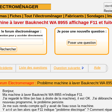
LECTROMÉNAGER
Reste
émas
|
Fiches
|
Tout l'électroménager
|
Fabricants
|
Sondages
|
Im
ne à laver Bauknecht WA 8955 affichage F11 et fuit
 le forum électroménager :
Je pose une nouvelle question :
question pour y accéder directement
Liste des questions
Aide
écédente
Question suivante
rum Electromenager :
Problème machine à laver Bauknecht WA 8955 a
Bonjour,
Ma machine à laver Bauknecht WA 8955 m'indique F11.
J'ai regardé le filtre (en bas à droite de la machine), il est OK. J'ai débran
nouveau programme, le problème persiste.
Je me suis rendu compte qu'il y avait de l'eau sous la machine.
Y a-t-il un lien alors que F11 indique "problème électrique" ? Comment répa