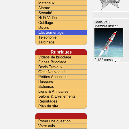
Matériaux
Alarme
Sécurité
Hi-Fi Vidéo
Outillage
Jean-Paul
Membre inscrit
Divers
Électroménager
Téléphonie
Jardinage
Rubriques
Vidéos de bricolage
2 182 messages
Fiches Bricolage
Devis Travaux
C'est Nouveau !
Petites Annonces
Dossiers
Schémas
Liens & Annuaires
Salons & Evènements
Reportages
Plan du site
Poser une question
Votre avis