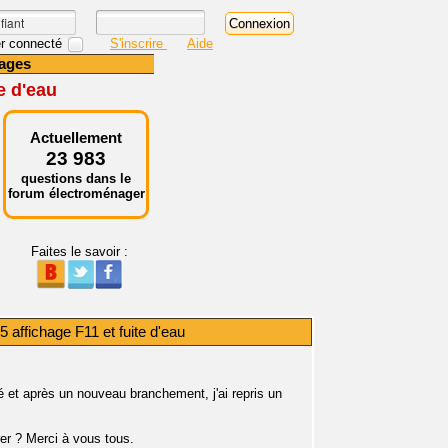
r connecté
S'inscrire
Aide
ages
e d'eau
Actuellement
23 983
questions dans le
forum électroménager
Faites le savoir :
ffichage F11 et fuite d'eau
ché et après un nouveau branchement, j'ai repris un
rer ? Merci à vous tous.