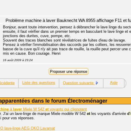
Problème machine à laver Bauknecht WA 8955 affichage F11 et fu
Bonjour, avant toute intervention, pensez à débrancher le lave linge du secte
ensuite, il faut vérifier dans un premier temps en basculant le lave linge et 
jonctions des durites, cuve, pompe, etc.
Souvent des traces blanches sont révélatrices de fuites d'eau de lavage.
Pensez à vérifier l'immobilisation des raccords par les colliers, les resserr
basse de la cuve qu'il n'y ait pas trace de rouille, la rouille peut percer u
mis en cause. Bon courage. Henri
16 août 2009 à 23:24
Liste des questions
Aide
écédente
Question suivante
apparentées dans le forum Électroménager
hine
à
laver
Miele W 542
et
voyants qui clignotent
r. J'ai un lave-linge de marque Miele modèle W 542
et
les voyants d'arrivée
d
i pour vos réponses.
FO lave-linge AEG OKO Lavamat