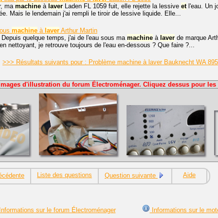
r, ma
machine
à
laver
Laden FL 1059 fuit, elle rejette la lessive
et
l'eau. Un j
e. Mais le lendemain j'ai rempli le tiroir de lessive liquide. Elle...
ous
machine
à
laver
Arthur Martin
 Depuis quelque temps, j'ai de l'eau sous ma
machine
à
laver
de marque Arth
en nettoyant, je retrouve toujours de l'eau en-dessous ? Que faire ?...
>>> Résultats suivants pour : Problème machine à laver Bauknecht WA 8955
Images d'illustration du forum Électroménager. Cliquez dessus pour les 
Liste des questions
Aide
écédente
Question suivante
nformations sur le forum Électroménager
Informations sur le mot