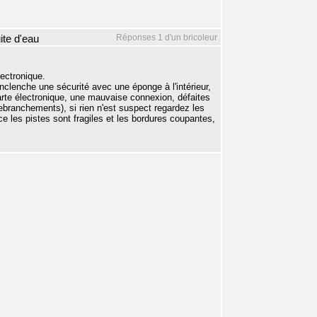
Réponses 1 d'un bricoleur
ite d'eau
lectronique.
nclenche une sécurité avec une éponge à l'intérieur,
 carte électronique, une mauvaise connexion, défaites
 rebranchements), si rien n'est suspect regardez les
ace les pistes sont fragiles et les bordures coupantes,