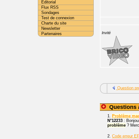
Editorial
Flux RSS
Sondages
Test de connexion
Charte du site
Newsletter
Invité
Partenaires
Question pr
Questions 
1.
Problème
mac
N°12233
: Bonjou
problème
? Merc
2.
Code erreur E