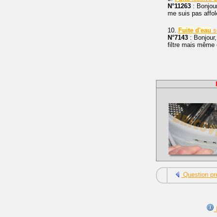
N°11263
: Bonjou
me suis pas affolé
10.
Fuite
d'eau
s
N°7143
: Bonjour,
filtre mais même 
Question pr
I