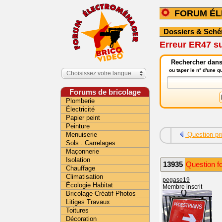
FORUM É
Dossiers & Sch
Erreur ER47 s
Rechercher dans
ou taper le n° d'une 
Choisissez votre langue
Forums de bricolage
Plomberie
Électricité
Papier peint
Peinture
Menuiserie
Question pr
Sols . Carrelages
Maçonnerie
Isolation
13935
Question f
Chauffage
Climatisation
pegase19
Écologie Habitat
Membre inscrit
Bricolage Créatif Photos
Litiges Travaux
Toitures
Décoration