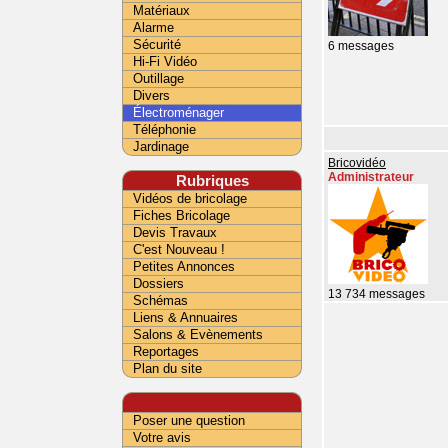
Matériaux
Alarme
Sécurité
6 messages
Hi-Fi Vidéo
Outillage
Divers
Électroménager
Téléphonie
Jardinage
Bricovidéo
Administrateur
Rubriques
Vidéos de bricolage
Fiches Bricolage
Devis Travaux
C'est Nouveau !
Petites Annonces
Dossiers
13 734 messages
Schémas
Liens & Annuaires
Salons & Evènements
Reportages
Plan du site
Poser une question
Votre avis