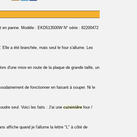
 est en panne. Modèle : EKD513500W N° série : 82200472
 Elle a été branchée, mais seul le four s'allume. Les
rs d'une mise en route de la plaque de grande taille, un
soudainement de fonctionner en faisant à souper. Ni le
dre seul. Voici les faits : J'ai une
cuisinière
four /
affiche quand je l'allume la lettre "L" à côté de