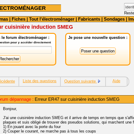
LECTROMÉNAGER
Reste
émas
|
Fiches
|
Tout l'électroménager
|
Fabricants
|
Sondages
|
Im
ur cuisinière induction SMEG
 le forum électroménager :
Je pose une nouvelle question :
question pour y accéder directement
Liste des questions
Aide
écédente
Question suivante
orum dépannage :
Erreur ER47 sur cuisinière induction SMEG
Bonjour,
J'ai une cuisinière induction SMEG et il arrive de temps en temps que s'affic
plaques et suis obligé de trouver des pseudos solutions, qui marchent une fo
1) En jouant avec la porte du four
2) Couper le courant, ne marche pas à tous les coups