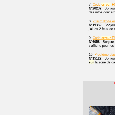
7.
Code
erreur
F0
N°20232
: Bonjou
des infos concerna
8.
2 feux droite 
N°15332
: Bonjou
j'ai les 2 feux de
9.
Code
erreur
F9
N°6058
: Bonjour
s'affiche pour les
10.
Problème pl
N°15122
: Bonjou
sur
la zone de g