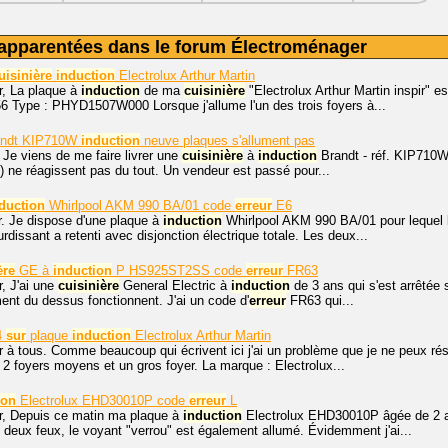
apparentées dans le forum Électroménager
uisinière
induction
Electrolux Arthur Martin
r, La plaque à
induction
de ma
cuisinière
"Electrolux Arthur Martin inspir"
6 Type : PHYD1507W000 Lorsque j'allume l'un des trois foyers à...
ndt KIP710W
induction
neuve plaques s'allument pas
 Je viens de me faire livrer une
cuisinière
à
induction
Brandt - réf. KIP710W.
le) ne réagissent pas du tout. Un vendeur est passé pour...
duction
Whirlpool AKM 990 BA/01 code
erreur
E6
r. Je dispose d'une plaque à
induction
Whirlpool AKM 990 BA/01 pour lequel lo
dissant a retenti avec disjonction électrique totale. Les deux...
ère
GE à
induction
P HS925ST2SS code
erreur
FR63
, J'ai une
cuisinière
General Electric à
induction
de 3 ans qui s'est arrêtée 
ment du dessus fonctionnent. J'ai un code d'
erreur
FR63 qui...
4
sur
plaque
induction
Electrolux Arthur Martin
 à tous. Comme beaucoup qui écrivent ici j'ai un problème que je ne peux résou
2 foyers moyens et un gros foyer. La marque : Electrolux...
ion
Electrolux EHD30010P code
erreur
L
r, Depuis ce matin ma plaque à
induction
Electrolux EHD30010P âgée de 2 ans 
deux feux, le voyant "verrou" est également allumé. Évidemment j'ai...