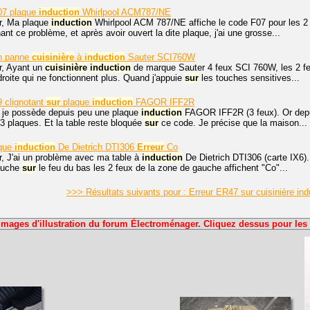
7 plaque
induction
Whirlpool ACM787/NE
r, Ma plaque
induction
Whirlpool ACM 787/NE affiche le code F07 pour les 2 
nt ce problème, et après avoir ouvert la dite plaque, j'ai une grosse...
en panne
cuisinière
à
induction
Sauter SCI760W
r, Ayant un
cuisinière
induction
de marque Sauter 4 feux SCI 760W, les 2 f
 droite qui ne fonctionnent plus. Quand j'appuie
sur
les touches sensitives...
 clignotant
sur
plaque
induction
FAGOR IFF2R
, je possède depuis peu une plaque
induction
FAGOR IFF2R (3 feux). Or depu
 3 plaques. Et la table reste bloquée
sur
ce code. Je précise que la maison...
aque
induction
De Dietrich DTI306
Erreur
Co
r, J'ai un problème avec ma table à
induction
De Dietrich DTI306 (carte IX6).
auche
sur
le feu du bas les 2 feux de la zone de gauche affichent "Co"...
>>> Résultats suivants pour : Erreur ER47 sur cuisinière 
Images d'illustration du forum Électroménager. Cliquez dessus pour les 