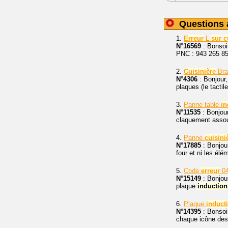
Questions 
1.
Erreur
L
sur
c
N°16569
: Bonsoi
PNC : 943 265 85
2.
Cuisinière
Bra
N°4306
: Bonjour,
plaques (le tacti
3.
Panne table
in
N°11535
: Bonjou
claquement assour
4.
Panne
cuisini
N°17885
: Bonjour
four et ni les élé
5.
Code
erreur
0
N°15149
: Bonjour
plaque
induction
6.
Plaque
induct
N°14395
: Bonsoi
chaque icône des 