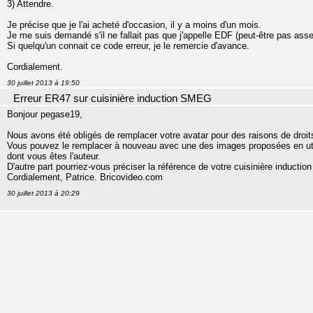
3) Attendre.
Je précise que je l'ai acheté d'occasion, il y a moins d'un mois.
Je me suis demandé s'il ne fallait pas que j'appelle EDF (peut-être pas ass
Si quelqu'un connait ce code erreur, je le remercie d'avance.
Cordialement.
30 juillet 2013 à 19:50
Erreur ER47 sur cuisinière induction SMEG
Bonjour pegase19,
Nous avons été obligés de remplacer votre avatar pour des raisons de droits
Vous pouvez le remplacer à nouveau avec une des images proposées en util
dont vous êtes l'auteur.
D'autre part pourriez-vous préciser la référence de votre cuisinière inducti
Cordialement, Patrice. Bricovideo.com
30 juillet 2013 à 20:29