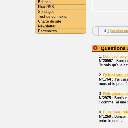
Editorial
Flux RSS
Sondages
Test de connexion
Charte du site
Newsletter
Question pr
Partenaires
Questions 
1.
Déclipser poi
N°20597
: Bonjou
Je sais qu'elle es
2.
Réfrigérateur
C
N°1764
: J'ai cas
mois et le proprié
3.
Réfrigérateur
c
N°2975
: Bonjour
: comme j'ai une se
4.
Fuite d'eau
réf
N°1260
: Bonsoir
entre le comparti