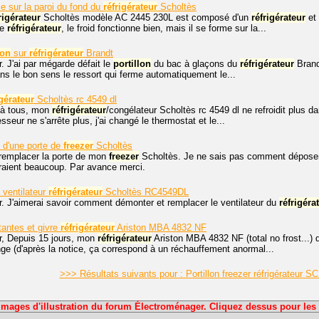
e sur la paroi du fond du
réfrigérateur
Scholtès
rigérateur
Scholtès modèle AC 2445 230L est composé d'un
réfrigérateur
et 
ie
réfrigérateur
, le froid fonctionne bien, mais il se forme sur la...
lon
sur
réfrigérateur
Brandt
. J'ai par mégarde défait le
portillon
du bac à glaçons du
réfrigérateur
Brandt
ns le bon sens le ressort qui ferme automatiquement le...
igérateur
Scholtès rc 4549 dl
 à tous, mon
réfrigérateur
/congélateur Scholtès rc 4549 dl ne refroidit plus da
sseur ne s'arrête plus, j'ai changé le thermostat et le...
d'une porte de
freezer
Scholtès
 remplacer la porte de mon
freezer
Scholtès. Je ne sais pas comment déposer c
raient beaucoup. Par avance merci.
ventilateur
réfrigérateur
Scholtès RC4549DL
r. J'aimerai savoir comment démonter et remplacer le ventilateur du
réfrigéra
tantes et givre
réfrigérateur
Ariston MBA 4832 NF
r, Depuis 15 jours, mon
réfrigérateur
Ariston MBA 4832 NF (total no frost...) 
nge (d'après la notice, ça correspond à un réchauffement anormal...
>>> Résultats suivants pour : Portillon freezer réfrigérateu
Images d'illustration du forum Électroménager. Cliquez dessus pour les 