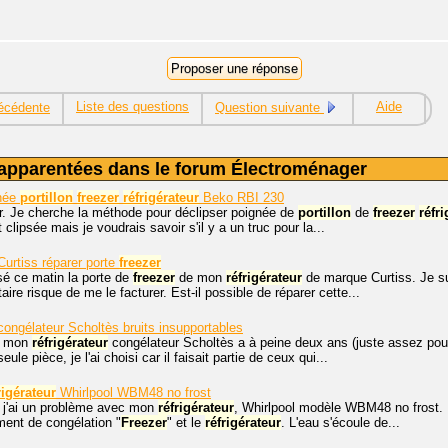
Liste des questions
Aide
écédente
Question suivante
apparentées dans le forum Électroménager
gnée
portillon
freezer
réfrigérateur
Beko RBI 230
r. Je cherche la méthode pour déclipser poignée de
portillon
de
freezer
réfr
t clipsée mais je voudrais savoir s'il y a un truc pour la...
urtiss réparer porte
freezer
sé ce matin la porte de
freezer
de mon
réfrigérateur
de marque Curtiss. Je sui
taire risque de me le facturer. Est-il possible de réparer cette...
ongélateur Scholtès bruits insupportables
, mon
réfrigérateur
congélateur Scholtès a à peine deux ans (juste assez pour n
ule pièce, je l'ai choisi car il faisait partie de ceux qui...
rigérateur
Whirlpool WBM48 no frost
, j'ai un problème avec mon
réfrigérateur
, Whirlpool modèle WBM48 no frost. I
ment de congélation "
Freezer
" et le
réfrigérateur
. L'eau s'écoule de...