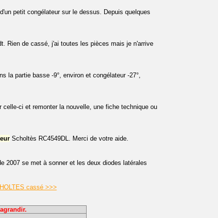
d'un petit congélateur sur le dessus. Depuis quelques
. Rien de cassé, j'ai toutes les pièces mais je n'arrive
ns la partie basse -9°, environ et congélateur -27°,
elle-ci et remonter la nouvelle, une fiche technique ou
teur
Scholtès RC4549DL. Merci de votre aide.
de 2007 se met à sonner et les deux diodes latérales
r SCHOLTES cassé >>>
agrandir.