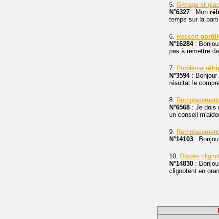
5.
Givrage et glac
N°6327
: Mon
réf
temps sur la part
6.
Ressort
portil
N°16284
: Bonjour
pas à remettre da
7.
Problème
réfr
N°3594
: Bonjour
résultat le compre
8.
Remplacement 
N°6568
: Je dois
un conseil m'aide
9.
Remplacement 
N°14103
: Bonjou
10.
Diodes cligno
N°14830
: Bonjou
clignotent en ora