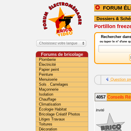
FORUM É
Dossiers & Sch
Portillon free
Rechercher dans
ou taper le n° d'une 
Choisissez votre langue
Forums de bricolage
Plomberie
Électricité
Papier peint
Peinture
Menuiserie
Question pr
Sols . Carrelages
Maçonnerie
Isolation
4057
Conseils Ré
Chauffage
Climatisation
Écologie Habitat
Invité
Bricolage Créatif Photos
Litiges Travaux
Toitures
Décoration