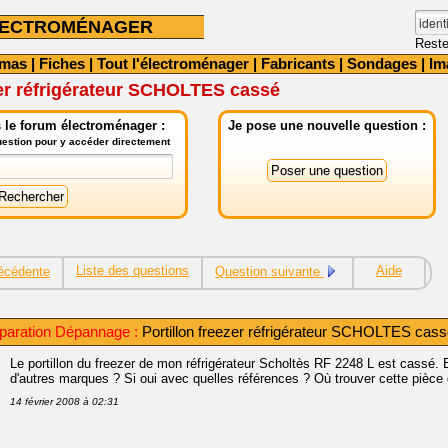
LECTROMÉNAGER
Reste
émas
|
Fiches
|
Tout l'électroménager
|
Fabricants
|
Sondages
|
Im
zer réfrigérateur SCHOLTES cassé
 le forum électroménager :
Je pose une nouvelle question :
question pour y accéder directement
Liste des questions
Aide
écédente
Question suivante
paration Dépannage :
Portillon freezer réfrigérateur SCHOLTES cas
Le portillon du freezer de mon réfrigérateur Scholtès RF 2248 L est cassé. 
d'autres marques ? Si oui avec quelles références ? Où trouver cette pièce
14 février 2008 à 02:31