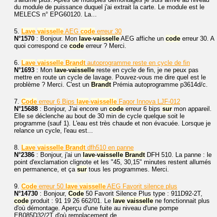
du module de puissance duquel j'ai extrait la carte. Le module est le
MELECS n° EPG60120. La...
5.
Lave
vaisselle
AEG
code
erreur 30
N°1570
: Bonjour. Mon
lave
-
vaisselle
AEG affiche un
code
erreur 30. A
quoi correspond ce
code
erreur ? Merci.
6.
Lave
vaisselle
Brandt
autoprogramme reste en cycle de fin
N°1693
: Mon
lave
-
vaisselle
reste en cycle de fin, je ne peux pas
mettre en route un cycle de lavage. Pouvez-vous me dire quel est le
problème ? Merci. C'est un
Brandt
Prémia autoprogramme p3614d/c.
7.
Code
erreur 6 Bips
lave
-
vaisselle
Fagor Innova LJF-012
N°15688
: Bonjour, J'ai encore un
code
erreur 6 bips
sur
mon appareil.
Elle se déclenche au bout de 30 min de cycle quelque soit le
programme (sauf 1). L'eau est très chaude et non évacuée. Lorsque je
relance un cycle, l'eau est...
8.
Lave
vaisselle
Brandt
dfh510 en panne
N°2386
: Bonjour, j'ai un
lave
-
vaisselle
Brandt
DFH 510. La panne : le
point d'exclamation clignote et les "45, 30,15" minutes restent allumés
en permanence, et ça
sur
tous les programmes. Merci.
9.
Code
erreur 50
lave
vaisselle
AEG Favorit silence plus
N°14730
: Bonjour,
Code
50 Favorit Silence Plus type : 911D92-2T,
code
produit : 91 19 26 662/01. Le
lave
vaisselle
ne fonctionnait plus
d'où démontage. Aperçu d'une fuite au niveau d'une pompe
EB085D32/2T d'où remplacement de...