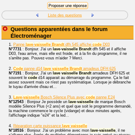
Liste des questions
Questions apparentées dans le forum
Électroménager
1.
Panne
lave
-
vaisselle
Brandt
dfh 545 affiche
code
D03
N°7731
: Bonjour. J'ai un
lave
-
vaisselle
Brandt
dfh 545 et il affiche
D03, l'eau arrive, mais elle est froide, et à la fin du programme, il ne
s'arrête pas. Pouvez-vous m'aider ? Merci.
2.
Code
panne d14
lave
vaisselle
Brandt
amadeus DFH 625
N°7191
: Bonjour, J'ai un
lave
vaisselle
Brandt
amadeus DFH 625 et
souvent le
code
d14 apparait au démarrage du programme. Ça le fait
assez souvent mais ce n'est pas systématique. Lorsque je débranche
le tuyau d'arrivée d'eau et...
3.
Lave
-
vaisselle
Bosch Silence Plus avec
code
panne E24
N°12543
: Bonjour Je possède un
lave
-
vaisselle
de marque Bosch
modèle Silence Plus (<2 ans) et quel que soit le programme demandé,
la machine commence le cycle (vidange) et deux minutes après,
l'affichage indique "e24" et la led...
4.
Réparation carte puissance
lave
vaisselle
N°18516
: Bonjour. J'ai un problème avec mon
lave
-
vaisselle
, il ne
s'allume plus. Après de multiples démontages je suis arrivé au niveau