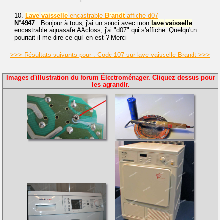
10.
Lave
vaisselle
encastrable
Brandt
affiche d07
N°4947
: Bonjour à tous, j'ai un souci avec mon
lave
vaisselle
encastrable aquasafe AAcloss, j'ai "d07" qui s'affiche. Quelqu'un
pourrait il me dire ce quil en est ? Merci
>>> Résultats suivants pour : Code 107 sur lave vaisselle Brandt >>>
Images d'illustration du forum Électroménager. Cliquez dessus pour
les agrandir.