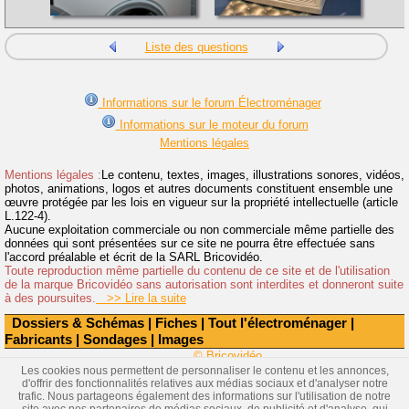
Liste des questions
Informations sur le forum Électroménager
Informations sur le moteur du forum
Mentions légales
Mentions légales :
Le contenu, textes, images, illustrations sonores, vidéos,
photos, animations, logos et autres documents constituent ensemble une
œuvre protégée par les lois en vigueur sur la propriété intellectuelle (article
L.122-4).
Aucune exploitation commerciale ou non commerciale même partielle des
données qui sont présentées sur ce site ne pourra être effectuée sans
l'accord préalable et écrit de la SARL Bricovidéo.
Toute reproduction même partielle du contenu de ce site et de l'utilisation
de la marque Bricovidéo sans autorisation sont interdites et donneront suite
à des poursuites.
>> Lire la suite
Dossiers & Schémas
|
Fiches
|
Tout l'électroménager
|
Fabricants
|
Sondages
|
Images
© Bricovidéo
Les cookies nous permettent de personnaliser le contenu et les annonces,
d'offrir des fonctionnalités relatives aux médias sociaux et d'analyser notre
trafic. Nous partageons également des informations sur l'utilisation de notre