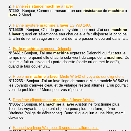
2.
Panne
résistance
machine
à
laver
N°250
: Bonjour, Comment mesure-t-on une
résistance
de
machine
à
laver
? Merci.
3.
Panne mystère
machine
à
laver
LG WD 1460
N°15339
: Bonjour, C'est le grand mystère pour moi. J'ai une
machine
à
laver
quand on sélectionne eau chaude elle fait disjoncte le principal
à la fin du remplissage au moment de faire passer le courant dans la...
4.
Fuite
machine
expresso Delonghi
N°3461
: Bonjour, J'ai une
machine
expresso Delonghi qui fuit tout le
temps même quand elle chauffe cela vient du corps de la
machine
. De
plus elle fuit au niveau du porte dosette (partie où on met le café),
quand je fais couler un...
5.
Problème
machine
à
laver
Miele W 542 et voyants qui clignotent
N°12233
: Bonjour. J'ai un lave-linge de marque Miele modèle W 542 et
les voyants d'arrivée d'eau et de vidange restent allumés. D'où pourrait
venir le problème ? Merci pour vos réponses.
6.
Problème clignotement
machine
à
laver
Ariston
N°8367
: Bonjour. Ma
machine
à
laver
Ariston ne fonctionne plus.
Tous les voyants clignotent et je ne peux plus rien faire, même
l'éteindre (obligé de débrancher). Donc si quelqu'un a une idée, merci
d'avance.
7.
Panne lave linge Whirlpool 6 sens ne s'allume plus