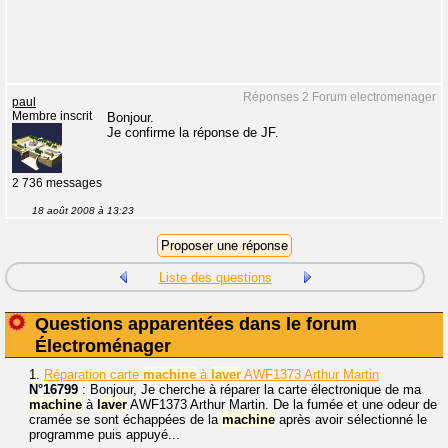
Réponses 2 Forum electromenager
paul
Membre inscrit
Bonjour.
Je confirme la réponse de JF.
2 736 messages
18 août 2008 à 13:23
Liste des questions
Questions apparentées dans le forum
Électroménager
1.
Réparation carte
machine
à
laver
AWF1373 Arthur Martin
N°16799
: Bonjour, Je cherche à réparer la carte électronique de ma
machine
à
laver
AWF1373 Arthur Martin. De la fumée et une odeur de
cramée se sont échappées de la
machine
après avoir sélectionné le
programme puis appuyé...