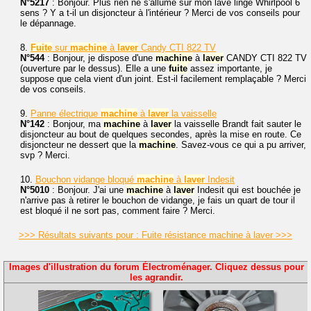
N°5217
: Bonjour. Plus rien ne s'allume sur mon lave linge Whirlpool 6
sens ? Y a t-il un disjoncteur à l'intérieur ? Merci de vos conseils pour
le dépannage.
8.
Fuite
sur
machine
à
laver
Candy CTI 822 TV
N°544
: Bonjour, je dispose d'une
machine
à
laver
CANDY CTI 822 TV
(ouverture par le dessus). Elle a une
fuite
assez importante, je
suppose que cela vient d'un joint. Est-il facilement remplaçable ? Merci
de vos conseils.
9.
Panne électrique
machine
à
laver
la vaisselle
N°142
: Bonjour, ma
machine
à
laver
la vaisselle Brandt fait sauter le
disjoncteur au bout de quelques secondes, après la mise en route. Ce
disjoncteur ne dessert que la
machine
. Savez-vous ce qui a pu arriver,
svp ? Merci.
10.
Bouchon vidange bloqué
machine
à
laver
Indesit
N°5010
: Bonjour. J'ai une
machine
à
laver
Indesit qui est bouchée je
n'arrive pas à retirer le bouchon de vidange, je fais un quart de tour il
est bloqué il ne sort pas, comment faire ? Merci.
>>> Résultats suivants pour : Fuite résistance machine à laver >>>
Images d'illustration du forum Électroménager. Cliquez dessus pour
les agrandir.