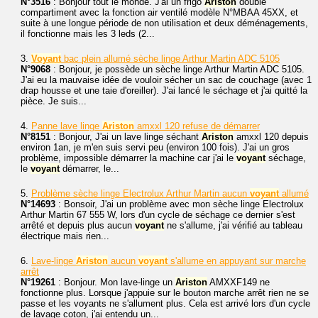
N°3516
: Bonjour tout le monde. J'ai un frigo
Ariston
double
compartiment avec la fonction air ventilé modèle N°MBAA 45XX, et
suite à une longue période de non utilisation et deux déménagements,
il fonctionne mais les 3 leds (2...
3.
Voyant
bac plein allumé sèche linge Arthur Martin ADC 5105
N°9068
: Bonjour, je possède un sèche linge Arthur Martin ADC 5105.
J'ai eu la mauvaise idée de vouloir sécher un sac de couchage (avec 1
drap housse et une taie d'oreiller). J'ai lancé le séchage et j'ai quitté la
pièce. Je suis...
4.
Panne lave linge
Ariston
amxxl 120 refuse de démarrer
N°8151
: Bonjour, J'ai un lave linge séchant
Ariston
amxxl 120 depuis
environ 1an, je m'en suis servi peu (environ 100 fois). J'ai un gros
problème, impossible démarrer la machine car j'ai le
voyant
séchage,
le
voyant
démarrer, le...
5.
Problème sèche linge Electrolux Arthur Martin aucun
voyant
allumé
N°14693
: Bonsoir, J'ai un problème avec mon sèche linge Electrolux
Arthur Martin 67 555 W, lors d'un cycle de séchage ce dernier s'est
arrêté et depuis plus aucun
voyant
ne s'allume, j'ai vérifié au tableau
électrique mais rien...
6.
Lave-linge
Ariston
aucun
voyant
s'allume en appuyant sur marche
arrêt
N°19261
: Bonjour. Mon lave-linge un
Ariston
AMXXF149 ne
fonctionne plus. Lorsque j'appuie sur le bouton marche arrêt rien ne se
passe et les voyants ne s'allument plus. Cela est arrivé lors d'un cycle
de lavage coton, j'ai entendu un...