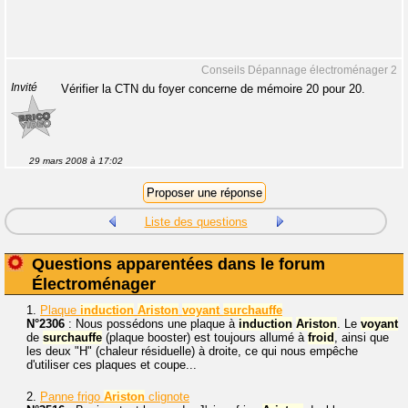
Conseils Dépannage électroménager 2
Invité
Vérifier la CTN du foyer concerne de mémoire 20 pour 20.
29 mars 2008 à 17:02
Liste des questions
Questions apparentées dans le forum
Électroménager
1.
Plaque
induction
Ariston
voyant
surchauffe
N°2306
: Nous possédons une plaque à
induction
Ariston
. Le
voyant
de
surchauffe
(plaque booster) est toujours allumé à
froid
, ainsi que
les deux "H" (chaleur résiduelle) à droite, ce qui nous empêche
d'utiliser ces plaques et coupe...
2.
Panne frigo
Ariston
clignote