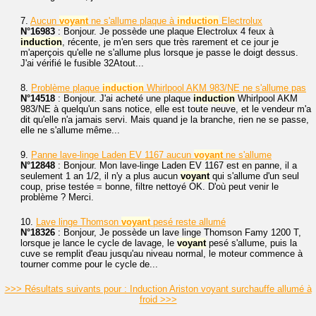
7.
Aucun
voyant
ne s'allume plaque à
induction
Electrolux
N°16983
: Bonjour. Je possède une plaque Electrolux 4 feux à
induction
, récente, je m'en sers que très rarement et ce jour je
m'aperçois qu'elle ne s'allume plus lorsque je passe le doigt dessus.
J'ai vérifié le fusible 32Atout...
8.
Problème plaque
induction
Whirlpool AKM 983/NE ne s'allume pas
N°14518
: Bonjour. J'ai acheté une plaque
induction
Whirlpool AKM
983/NE à quelqu'un sans notice, elle est toute neuve, et le vendeur m'a
dit qu'elle n'a jamais servi. Mais quand je la branche, rien ne se passe,
elle ne s'allume même...
9.
Panne lave-linge Laden EV 1167 aucun
voyant
ne s'allume
N°12848
: Bonjour. Mon lave-linge Laden EV 1167 est en panne, il a
seulement 1 an 1/2, il n'y a plus aucun
voyant
qui s'allume d'un seul
coup, prise testée = bonne, filtre nettoyé OK. D'où peut venir le
problème ? Merci.
10.
Lave linge Thomson
voyant
pesé reste allumé
N°18326
: Bonjour, Je possède un lave linge Thomson Famy 1200 T,
lorsque je lance le cycle de lavage, le
voyant
pesé s'allume, puis la
cuve se remplit d'eau jusqu'au niveau normal, le moteur commence à
tourner comme pour le cycle de...
>>> Résultats suivants pour : Induction Ariston voyant surchauffe allumé à
froid >>>