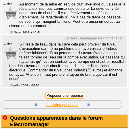
Invité
Au moment de la mise en service d'un lave-linge ou vaisselle la
résistance n'est pas commandée de suite. La cuve est vide
donc : pas de chauffe. Il y a effectivement un défaut
d'isolement. Je regarderais s'il n'y a pas de trace de passage
de souris qui mangent la filerie. Peut-être aussi un défaut au
niveau du programmateur.
18 février 2008 à 16:41
Conseils Dépannage électroménager 3
Invité
S'il reste de l'eau dans la cuve cela peut provenir du tuyau
d'évacuation car même problème sur lave vaisselle Indesit
(même fabricant) dû au percement du tuyau évacuation qui
faisait tomber de l'eau sur la pompe évacuation. Le passage du
tuyau fait qu'il est en contact avec pompe qui chauffe : résultat,
trou dans tuyau et court-circuit faisant disjoncter l'installation
électrique. Commander du tuyau chez Indesit (35 euros) et échange
du tuyau. Attention il faut prendre le tuyau de la marque car il est
coudé.
10 juillet 2008 à 00:30
Liste des questions
Questions apparentées dans le forum
Électroménager