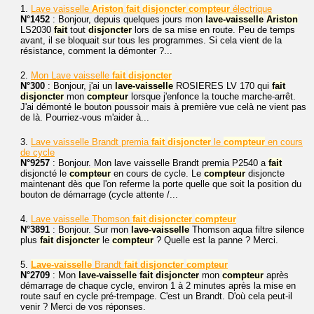
1.
Lave vaisselle
Ariston
fait
disjoncter
compteur
électrique
N°1452
: Bonjour, depuis quelques jours mon
lave-vaisselle
Ariston
LS2030
fait
tout
disjoncter
lors de sa mise en route. Peu de temps
avant, il se bloquait sur tous les programmes. Si cela vient de la
résistance, comment la démonter ?...
2.
Mon Lave vaisselle
fait
disjoncter
N°300
: Bonjour, j'ai un
lave-vaisselle
ROSIERES LV 170 qui
fait
disjoncter
mon
compteur
lorsque j'enfonce la touche marche-arrêt.
J'ai démonté le bouton poussoir mais à première vue celà ne vient pas
de là. Pourriez-vous m'aider à...
3.
Lave vaisselle Brandt premia
fait
disjoncter
le
compteur
en cours
de cycle
N°9257
: Bonjour. Mon lave vaisselle Brandt premia P2540 a
fait
disjoncté le
compteur
en cours de cycle. Le
compteur
disjoncte
maintenant dès que l'on referme la porte quelle que soit la position du
bouton de démarrage (cycle attente /...
4.
Lave vaisselle Thomson
fait
disjoncter
compteur
N°3891
: Bonjour. Sur mon
lave-vaisselle
Thomson aqua filtre silence
plus
fait
disjoncter
le
compteur
? Quelle est la panne ? Merci.
5.
Lave-vaisselle
Brandt
fait
disjoncter
compteur
N°2709
: Mon
lave-vaisselle
fait
disjoncter
mon
compteur
après
démarrage de chaque cycle, environ 1 à 2 minutes après la mise en
route sauf en cycle pré-trempage. C'est un Brandt. D'où cela peut-il
venir ? Merci de vos réponses.