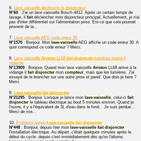
6.
Lave vaisselle déclenche le disjoncteur
N°60
: J'ai un lave vaisselle Bosch 4412. Après un certain temps de
lavage, il
fait
déclencher mon disjoncteur principal. Actuellement, je n'ai
pas d'inter différentiel sur l'alimentation prise. Est-ce que cela pourrait
provenir de la...
7.
Lave vaisselle AEG code erreur 30
N°1570
: Bonjour. Mon
lave-vaisselle
AEG affiche un code erreur 30. A
quoi correspond ce code erreur ? Merci.
8.
Lave vaisselle
Ariston
LL68
fait
disjoncter
lumières quand il
vidange
N°13909
: Bonjour, Quand mon lave vaisselle
Ariston
LL68 arrive à la
vidange il
fait
disjoncter
mon
compteur
, mais que les lumières. J'ai
essayé de le brancher sur une autre prise et pareil. Que dois-je faire ?
Merci.
9.
Lave-vaisselle
fait
disjoncter
N°21295
: Bonjour. Lorsque je lance mon
lave-vaisselle
, celui-ci
fait
disjoncter
le tableau électrique au bout 5 minutes environ. Quand je
l'ouvre, il y a l'équivalent de 3L d'eau dans le fond... Je suis perdue...
Merci de vos...
10.
Problème panne
Lave-vaisselle
fait
disjoncter
N°448
: Bonjour, depuis hier mon
lave-vaisselle
fait
disjoncter
l'installation électrique. Au départ, c'était quelques minutes après le
début du cycle, depuis c'est immédiatement dès qu'on l'allume.