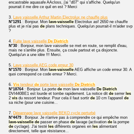
encastrable aquasafe AAcloss, j'ai "d07" qui s'affiche. Quelqu'un
pourrait il me dire ce quil en est ? Merci
3.
Lave vaisselle Arthur Martin Electrolux ne chauffe plus
N°1291
: Bonjour. Mon
lave-vaisselle
Electrolux asf 2650 ne chauffe
plus et je n'ai pas
de
plans techniques. Quelqu'un pourrait-il m'aider svp
?
4.
Fuite lave vaisselle
De
Dietrich
N°30
: Bonjour, mon lave vaisselle se met en route, se remplit d'eau,
mais ne s'arrête plus. Ensuite, ça coule partout et ça disjoncte.
Quelqu'un a une idée !!! Merci.
5.
Lave vaisselle AEG code erreur 30
N°1570
: Bonjour. Mon
lave-vaisselle
AEG affiche un code erreur 30. A
quoi correspond ce code erreur ? Merci.
6.
Vis
tendeur
de
porte lave vaisselle
De
Dietrich
N°18764
: Bonjour. La porte
de
mon lave vaisselle
De
Dietrich
DVI440BE1 est lourde et tombe rapidement. La notice dit
de
serrer
les
2
vis
du ressort tendeur. Pour cela il faut sortir
de
10 cm l'appareil
de
sa niche (pour une cuisine...
7.
Dépannage lave vaisselle BEKO cycle perturbé
N°4479
: Bonjour. Je n'arrive pas à comprendre ce qui empêche mon
lave-vaisselle
de
passer en phase
de
lavage (activation
de
la pompe
de
cyclage). J'ai testé
les
différents organes en
les
alimentant
directement, telle que résistance...