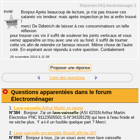
Réponses FAQ electromenager 2
Invité
Bonjour Après beaucoup de lecture, je n'ai pas trouver ces
satanés vis tendeur. mais après inspection je les ai enfin trouvé
!
merci De Ddietrich de laisser à ces consommateurs un telle
réflexion.
pour trouver ces vis il suffit de soulever les joints verticaux et vous
verrez apparaître un trou avec une vis au fond. il suffit de tourner
cette vis afin de retendre ce fameux ressort. Même chose de l'autre
coté. En espérant avoir répondu à votre question. Cordialement
26 novembre 2010 à 11:38
Liste des questions
Questions apparentées dans le forum
Électroménager
1.
Lave-vaisselle
Arthur Martin en panne
N°384
: Bonjour. J'ai un
lave-vaisselle
(ASI 6231N Arthur Martin
Electrolux PNC 91123505501 S-N°34328129) qui lave à l'eau froide et
ne sèche plus. Y a-t-il un fusible quelque part ? Merci.
2.
Lave vaisselle encastrable Brandt affiche d07
N°4947
: Bonjour à tous, j'ai un souci avec mon lave vaisselle