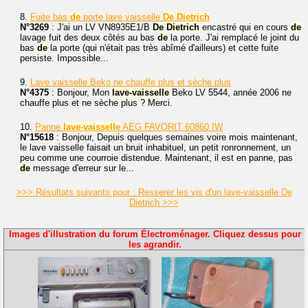
8.
Fuite bas
de
porte lave vaisselle
De
Dietrich
N°3269
: J'ai un LV VN8935E1/B
De
Dietrich
encastré qui en cours
de
lavage fuit des deux côtés au bas
de
la porte. J'ai remplacé le joint du
bas
de
la porte (qui n'était pas très abîmé d'ailleurs) et cette fuite
persiste. Impossible...
9.
Lave vaisselle Beko ne chauffe plus et sèche plus
N°4375
: Bonjour, Mon
lave-vaisselle
Beko LV 5544, année 2006 ne
chauffe plus et ne sèche plus ? Merci.
10.
Panne
lave-vaisselle
AEG FAVORIT 60860 IW
N°15618
: Bonjour, Depuis quelques semaines voire mois maintenant,
le lave vaisselle faisait un bruit inhabituel, un petit ronronnement, un
peu comme une courroie distendue. Maintenant, il est en panne, pas
de
message d'erreur sur le...
>>> Résultats suivants pour : Resserer les vis d'un lave-vaisselle De
Dietrich >>>
Images d'illustration du forum Électroménager. Cliquez dessus pour
les agrandir.