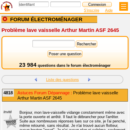
S'inscrire
Aide
FORUM ÉLECTROMÉNAGER
Problème lave vaisselle Arthur Martin ASF 2645
23 984
questions dans le
forum électroménager
Liste des questions
4818
Astuces Forum Dépannage :
Problème lave vaisselle
Arthur Martin ASF 2645
Invité
Bonjour, mon lave-vaisselle vidange constamment même avec
la porte ouverte et arrêté. Il faut le débrancher pour l'arrêter.
Suite aux nombreuses réponses lues sur ce site, je l'ai penché,
même retourné, sans résultat. Je n'ai trouvé aucun flotteur,
aucun bouton "reset". Je n'ai aucun plan ni schéma, seulement