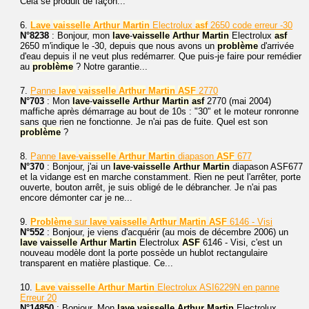
Cela se produit de façon...
6.
Lave
vaisselle
Arthur
Martin
Electrolux
asf
2650 code erreur -30
N°8238
: Bonjour, mon
lave
-
vaisselle
Arthur
Martin
Electrolux
asf
2650 m'indique le -30, depuis que nous avons un
problème
d'arrivée
d'eau depuis il ne veut plus redémarrer. Que puis-je faire pour remédier
au
problème
? Notre garantie...
7.
Panne
lave
vaisselle
Arthur
Martin
ASF
2770
N°703
: Mon
lave
-
vaisselle
Arthur
Martin
asf
2770 (mai 2004)
maffiche après démarrage au bout de 10s : "30" et le moteur ronronne
sans que rien ne fonctionne. Je n'ai pas de fuite. Quel est son
problème
?
8.
Panne
lave
-
vaisselle
Arthur
Martin
diapason
ASF
677
N°370
: Bonjour, j'ai un
lave
-
vaisselle
Arthur
Martin
diapason ASF677
et la vidange est en marche constamment. Rien ne peut l'arrêter, porte
ouverte, bouton arrêt, je suis obligé de le débrancher. Je n'ai pas
encore démonter car je ne...
9.
Problème
sur
lave
vaisselle
Arthur
Martin
ASF
6146 - Visi
N°552
: Bonjour, je viens d'acquérir (au mois de décembre 2006) un
lave
vaisselle
Arthur
Martin
Electrolux
ASF
6146 - Visi, c'est un
nouveau modèle dont la porte possède un hublot rectangulaire
transparent en matière plastique. Ce...
10.
Lave
vaisselle
Arthur
Martin
Electrolux ASI6229N en panne
Erreur 20
N°14850
: Bonjour, Mon
lave
vaisselle
Arthur
Martin
Electrolux