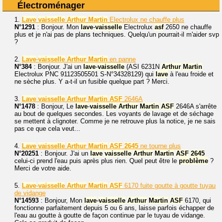
Électroménager
1.
Lave
vaisselle
Arthur
Martin
Electrolux ne chauffe plus
N°1291
: Bonjour. Mon
lave
-
vaisselle
Electrolux
asf
2650 ne chauffe
plus et je n'ai pas de plans techniques. Quelqu'un pourrait-il m'aider svp
?
2.
Lave
-
vaisselle
Arthur
Martin
en panne
N°384
: Bonjour. J'ai un
lave
-
vaisselle
(ASI 6231N
Arthur
Martin
Electrolux PNC 91123505501 S-N°34328129) qui
lave
à l'eau froide et
ne sèche plus. Y a-t-il un fusible quelque part ? Merci.
3.
Lave
vaisselle
Arthur
Martin
ASF
2646A
N°1478
: Bonjour, Le
lave
-
vaisselle
Arthur
Martin
ASF
2646A s'arrête
au bout de quelques secondes. Les voyants de lavage et de séchage
se mettent à clignoter. Comme je ne retrouve plus la notice, je ne sais
pas ce que cela veut...
4.
Lave
vaisselle
Arthur
Martin
ASF
2645
ne tourne plus
N°20251
: Bonjour. J'ai un
lave
vaisselle
Arthur
Martin
ASF
2645
celui-ci prend l'eau puis après plus rien. Quel peut être le
problème
?
Merci de votre aide.
5.
Lave
-
vaisselle
Arthur
Martin
ASF
6170 fuite goutte à goutte tuyau
de vidange
N°14593
: Bonjour, Mon
lave
-
vaisselle
Arthur
Martin
ASF
6170, qui
fonctionne parfaitement depuis 5 ou 6 ans, laisse parfois échapper de
l'eau au goutte à goutte de façon continue par le tuyau de vidange.