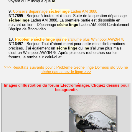
voyant qui m'indique que
le
...
9.
Conseils dépannage
sèche
-
linge
Laden AM 3888
N°17895
: Bonjour à toutes et à tous. Suite de la question dépannage
sèche
-
linge
Laden AM 3888. La première partie est disponible en
suivant ce lien : Dépannage
sèche
-
linge
Laden AM 3888 Cordialement,
l'équipe de Bricovidéo
10.
Problème
sèche
linge
qui
ne
s'allume plus Whirlpool AWZ9478
N°16497
: Bonjour. Tout d'abord merci pour cette mine d'informations
précises. J'ai également un
sèche
linge
qui
ne
s'allume plus mais
c'est un Whirlpool AWZ9478. Après plusieurs recherches sur les
forums, je tombe sur celui-ci et...
>>> Résultats suivants pour : Problème Sèche linge Domeos slc 385 ne
sèche pas assez le linge >>>
Images d'illustration du forum Électroménager. Cliquez dessus pour
les agrandir.