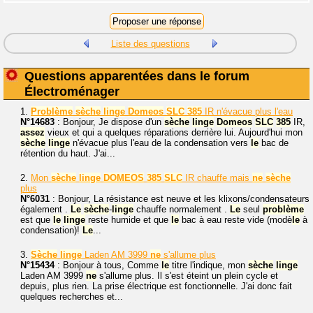
Liste des questions
Questions apparentées dans le forum
Électroménager
1.
Problème
sèche
linge
Domeos
SLC
385
IR n'évacue plus l'eau
N°14683
: Bonjour, Je dispose d'un
sèche
linge
Domeos
SLC
385
IR,
assez
vieux et qui a quelques réparations derrière lui. Aujourd'hui mon
sèche
linge
n'évacue plus l'eau de la condensation vers
le
bac de
rétention du haut. J'ai...
2.
Mon
sèche
linge
DOMEOS
385
SLC
IR chauffe mais
ne
sèche
plus
N°6031
: Bonjour, La résistance est neuve et les klixons/condensateurs
également .
Le
sèche
-
linge
chauffe normalement .
Le
seul
problème
est que
le
linge
reste humide et que
le
bac à eau reste vide (modè
le
à
condensation)!
Le
...
3.
Sèche
linge
Laden AM 3999
ne
s'allume plus
N°15434
: Bonjour à tous, Comme
le
titre l'indique, mon
sèche
linge
Laden AM 3999
ne
s'allume plus. Il s'est éteint un plein cycle et
depuis, plus rien. La prise électrique est fonctionnelle. J'ai donc fait
quelques recherches et...