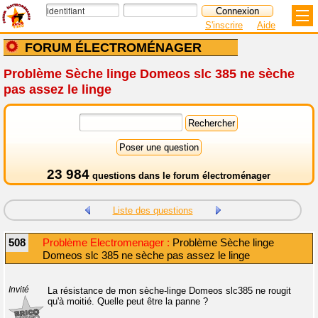
S'inscrire
Aide
FORUM ÉLECTROMÉNAGER
Problème Sèche linge Domeos slc 385 ne sèche
pas assez le linge
23 984
questions dans le
forum électroménager
Liste des questions
508
Problème Electromenager :
Problème Sèche linge
Domeos slc 385 ne sèche pas assez le linge
Invité
La résistance de mon sèche-linge Domeos slc385 ne rougit
qu'à moitié. Quelle peut être la panne ?