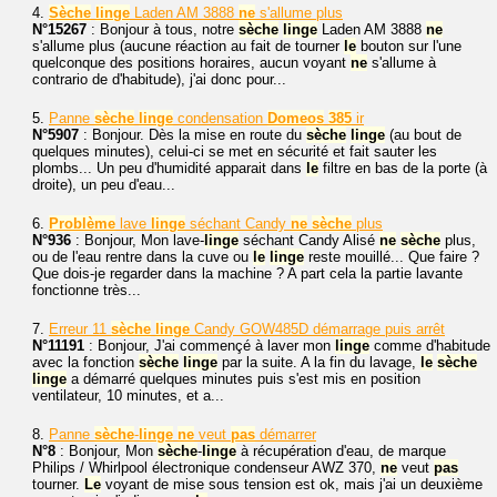
4.
Sèche
linge
Laden AM 3888
ne
s'allume plus
N°15267
: Bonjour à tous, notre
sèche
linge
Laden AM 3888
ne
s'allume plus (aucune réaction au fait de tourner
le
bouton sur l'une
quelconque des positions horaires, aucun voyant
ne
s'allume à
contrario de d'habitude), j'ai donc pour...
5.
Panne
sèche
linge
condensation
Domeos
385
ir
N°5907
: Bonjour. Dès la mise en route du
sèche
linge
(au bout de
quelques minutes), celui-ci se met en sécurité et fait sauter les
plombs... Un peu d'humidité apparait dans
le
filtre en bas de la porte (à
droite), un peu d'eau...
6.
Problème
lave
linge
séchant Candy
ne
sèche
plus
N°936
: Bonjour, Mon lave-
linge
séchant Candy Alisé
ne
sèche
plus,
ou de l'eau rentre dans la cuve ou
le
linge
reste mouillé... Que faire ?
Que dois-je regarder dans la machine ? A part cela la partie lavante
fonctionne très...
7.
Erreur 11
sèche
linge
Candy GOW485D démarrage puis arrêt
N°11191
: Bonjour, J'ai commençé à laver mon
linge
comme d'habitude
avec la fonction
sèche
linge
par la suite. A la fin du lavage,
le
sèche
linge
a démarré quelques minutes puis s'est mis en position
ventilateur, 10 minutes, et a...
8.
Panne
sèche
-
linge
ne
veut
pas
démarrer
N°8
: Bonjour, Mon
sèche
-
linge
à récupération d'eau, de marque
Philips / Whirlpool électronique condenseur AWZ 370,
ne
veut
pas
tourner.
Le
voyant de mise sous tension est ok, mais j'ai un deuxième