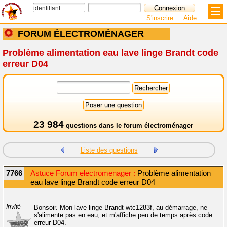
S'inscrire
Aide
FORUM ÉLECTROMÉNAGER
Problème alimentation eau lave linge Brandt code
erreur D04
23 984
questions dans le
forum électroménager
Liste des questions
7766
Astuce Forum electromenager :
Problème alimentation
eau lave linge Brandt code erreur D04
Invité
Bonsoir. Mon lave linge Brandt wtc1283f, au démarrage, ne
s'alimente pas en eau, et m'affiche peu de temps après code
erreur D04.