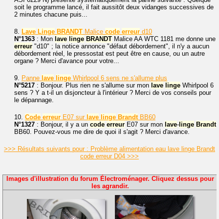
soit le programme lancé, il fait aussitôt deux vidanges successives de
2 minutes chacune puis...
8.
Lave
Linge
BRANDT
Malice
code
erreur
d10
N°1363
: Mon
lave
linge
BRANDT
Malice AA WTC 1181 me donne une
erreur
"d10" ; la notice annonce "défaut débordement", il n'y a aucun
débordement réel, le pressostat est peut être en cause, ou un autre
organe ? Merci d'avance pour votre...
9.
Panne
lave
linge
Whirlpool 6 sens ne s'allume plus
N°5217
: Bonjour. Plus rien ne s'allume sur mon
lave
linge
Whirlpool 6
sens ? Y a t-il un disjoncteur à l'intérieur ? Merci de vos conseils pour
le dépannage.
10.
Code
erreur
E07 sur
lave
linge
Brandt
BB60
N°1327
: Bonjour, il y a un
code
erreur
E07 sur mon
lave
-
linge
Brandt
BB60. Pouvez-vous me dire de quoi il s'agit ? Merci d'avance.
>>> Résultats suivants pour : Problème alimentation eau lave linge Brandt
code erreur D04 >>>
Images d'illustration du forum Électroménager. Cliquez dessus pour
les agrandir.