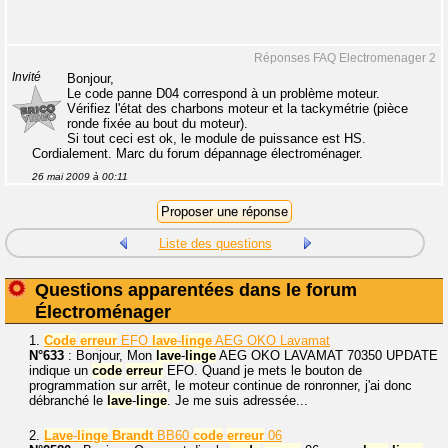
Réponses FAQ Electromenager 2
Invité
Bonjour,
Le code panne D04 correspond à un problème moteur.
Vérifiez l'état des charbons moteur et la tackymétrie (pièce
ronde fixée au bout du moteur).
Si tout ceci est ok, le module de puissance est HS.
Cordialement. Marc du forum dépannage électroménager.
26 mai 2009 à 00:11
Liste des questions
Questions apparentées dans le forum
Électroménager
1.
Code
erreur
EFO
lave
-
linge
AEG OKO Lavamat
N°633
: Bonjour, Mon
lave
-
linge
AEG OKO LAVAMAT 70350 UPDATE
indique un
code
erreur
EFO. Quand je mets le bouton de
programmation sur arrêt, le moteur continue de ronronner, j'ai donc
débranché le
lave
-
linge
. Je me suis adressée...
2.
Lave
-
linge
Brandt
BB60
code
erreur
06