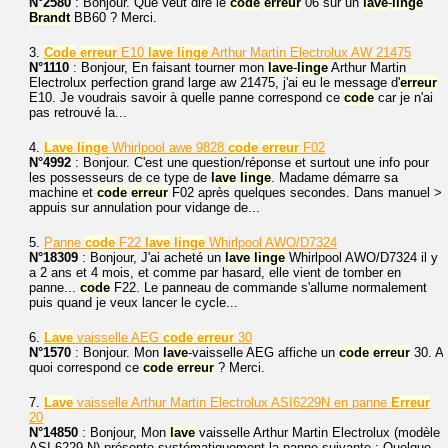
N°2580
: Bonjour. Que veut dire le
code
erreur
06 sur un
lave
-
linge
Brandt
BB60 ? Merci.
3.
Code
erreur
E10
lave
linge
Arthur Martin Electrolux AW 21475
N°1110
: Bonjour, En faisant tourner mon
lave
-
linge
Arthur Martin
Electrolux perfection grand large aw 21475, j'ai eu le message d'
erreur
E10. Je voudrais savoir à quelle panne correspond ce
code
car je n'ai
pas retrouvé la...
4.
Lave
linge
Whirlpool awe 9828
code
erreur
F02
N°4992
: Bonjour. C'est une question/réponse et surtout une info pour
les possesseurs de ce type de
lave
linge
. Madame démarre sa
machine et
code
erreur
F02 après quelques secondes. Dans manuel >
appuis sur annulation pour vidange de...
5.
Panne
code
F22
lave
linge
Whirlpool AWO/D7324
N°18309
: Bonjour, J'ai acheté un
lave
linge
Whirlpool AWO/D7324 il y
a 2 ans et 4 mois, et comme par hasard, elle vient de tomber en
panne...
code
F22. Le panneau de commande s'allume normalement
puis quand je veux lancer le cycle...
6.
Lave
vaisselle AEG
code
erreur
30
N°1570
: Bonjour. Mon
lave
-vaisselle AEG affiche un
code
erreur
30. A
quoi correspond ce
code
erreur
? Merci.
7.
Lave
vaisselle Arthur Martin Electrolux ASI6229N en panne
Erreur
20
N°14850
: Bonjour, Mon
lave
vaisselle Arthur Martin Electrolux (modèle
ASI 6229 N) présente systématiquement la panne suivante : Quelque