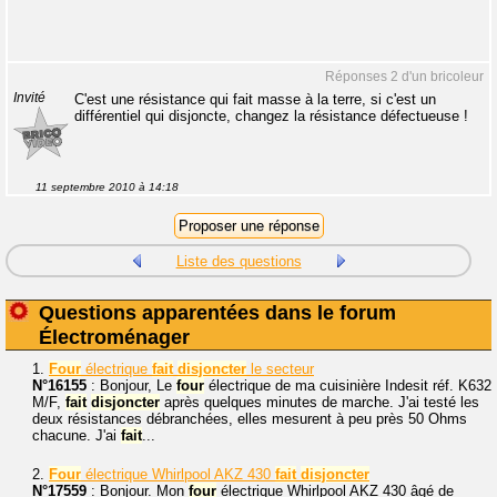
Réponses 2 d'un bricoleur
Invité
C'est une résistance qui fait masse à la terre, si c'est un
différentiel qui disjoncte, changez la résistance défectueuse !
11 septembre 2010 à 14:18
Liste des questions
Questions apparentées dans le forum
Électroménager
1.
Four
électrique
fait
disjoncter
le secteur
N°16155
: Bonjour, Le
four
électrique de ma cuisinière Indesit réf. K632
M/F,
fait
disjoncter
après quelques minutes de marche. J'ai testé les
deux résistances débranchées, elles mesurent à peu près 50 Ohms
chacune. J'ai
fait
...
2.
Four
électrique Whirlpool AKZ 430
fait
disjoncter
N°17559
: Bonjour. Mon
four
électrique Whirlpool AKZ 430 âgé de