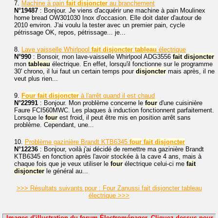
7.
Machine à pain
fait
disjoncter
au branchement
N°19487
: Bonjour. Je viens d'acquérir une machine à pain Moulinex
home bread OW301030 Inox d'occasion. Elle doit dater d'autour de
2010 environ. J'ai voulu la tester avec un premier pain, cycle
pétrissage OK, repos, pétrissage... je...
8.
Lave vaisselle Whirlpool
fait
disjoncter
tableau
électrique
N°990
: Bonsoir, mon lave-vaisselle Whirlpool ADG3556
fait
disjoncter
mon
tableau
électrique. En effet, lorsqu'il fonctionne sur le programme
30' chrono, il lui faut un certain temps pour
disjoncter
mais après, il ne
veut plus rien...
9.
Four
fait
disjoncter
à l'arrêt quand il est chaud
N°22991
: Bonjour. Mon problème concerne le
four
d'une cuisinière
Faure FCI560MWC. Les plaques à induction fonctionnent parfaitement.
Lorsque le
four
est froid, il peut être mis en position arrêt sans
problème. Cependant, une...
10.
Problème gazinière Brandt KTB6345
four
fait
disjoncter
N°12236
: Bonjour, voilà j'ai décidé de remettre ma gazinière Brandt
KTB6345 en fonction après l'avoir stockée à la cave 4 ans, mais à
chaque fois que je veux utiliser le
four
électrique celui-ci me
fait
disjoncter
le général au...
>>> Résultats suivants pour : Four Zanussi fait disjoncter tableau
électrique >>>
Images d'illustration du forum Électroménager. Cliquez dessus pour