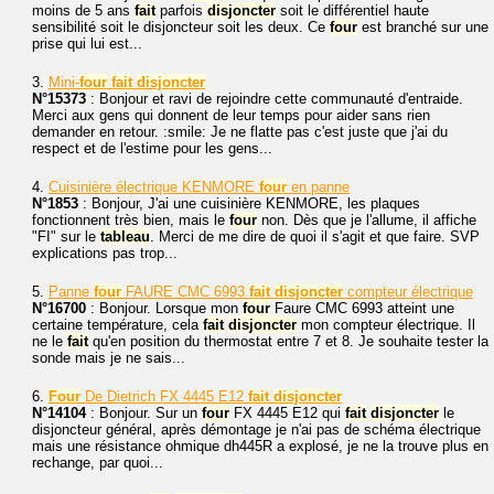
moins de 5 ans
fait
parfois
disjoncter
soit le différentiel haute
sensibilité soit le disjoncteur soit les deux. Ce
four
est branché sur une
prise qui lui est...
3.
Mini-
four
fait
disjoncter
N°15373
: Bonjour et ravi de rejoindre cette communauté d'entraide.
Merci aux gens qui donnent de leur temps pour aider sans rien
demander en retour. :smile: Je ne flatte pas c'est juste que j'ai du
respect et de l'estime pour les gens...
4.
Cuisinière électrique KENMORE
four
en panne
N°1853
: Bonjour, J'ai une cuisinière KENMORE, les plaques
fonctionnent très bien, mais le
four
non. Dès que je l'allume, il affiche
"FI" sur le
tableau
. Merci de me dire de quoi il s'agit et que faire. SVP
explications pas trop...
5.
Panne
four
FAURE CMC 6993
fait
disjoncter
compteur électrique
N°16700
: Bonjour. Lorsque mon
four
Faure CMC 6993 atteint une
certaine température, cela
fait
disjoncter
mon compteur électrique. Il
ne le
fait
qu'en position du thermostat entre 7 et 8. Je souhaite tester la
sonde mais je ne sais...
6.
Four
De Dietrich FX 4445 E12
fait
disjoncter
N°14104
: Bonjour. Sur un
four
FX 4445 E12 qui
fait
disjoncter
le
disjoncteur général, après démontage je n'ai pas de schéma électrique
mais une résistance ohmique dh445R a explosé, je ne la trouve plus en
rechange, par quoi...