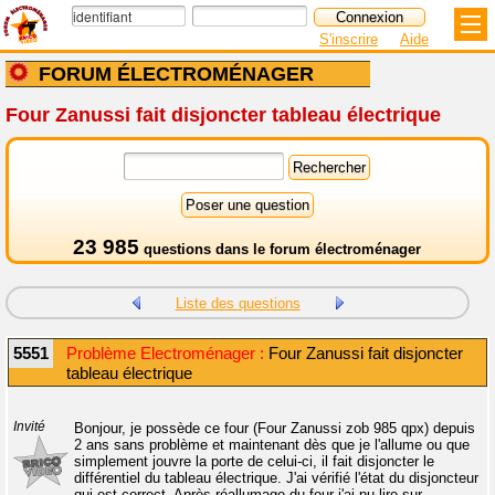
S'inscrire
Aide
FORUM ÉLECTROMÉNAGER
Four Zanussi fait disjoncter tableau électrique
23 985
questions dans le
forum électroménager
Liste des questions
5551
Problème Electroménager :
Four Zanussi fait disjoncter
tableau électrique
Invité
Bonjour, je possède ce four (Four Zanussi zob 985 qpx) depuis
2 ans sans problème et maintenant dès que je l'allume ou que
simplement jouvre la porte de celui-ci, il fait disjoncter le
différentiel du tableau électrique. J'ai vérifié l'état du disjoncteur
qui est correct. Après réallumage du four j'ai pu lire sur