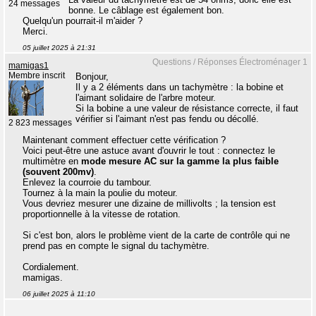
24 messages
bonne. Le câblage est également bon.
Quelqu'un pourrait-il m'aider ?
Merci.
05 juillet 2025 à 21:31
Questions / Réponses Électroménager 1
mamigas1
Membre inscrit
Bonjour,
Il y a 2 éléments dans un tachymètre : la bobine et
l'aimant solidaire de l'arbre moteur.
Si la bobine a une valeur de résistance correcte, il faut
vérifier si l'aimant n'est pas fendu ou décollé.
2 823 messages
Maintenant comment effectuer cette vérification ?
Voici peut-être une astuce avant d'ouvrir le tout : connectez le
multimètre en
mode mesure AC sur la gamme la plus faible
(souvent 200mv)
.
Enlevez la courroie du tambour.
Tournez à la main la poulie du moteur.
Vous devriez mesurer une dizaine de millivolts ; la tension est
proportionnelle à la vitesse de rotation.
Si c'est bon, alors le problème vient de la carte de contrôle qui ne
prend pas en compte le signal du tachymètre.
Cordialement.
mamigas.
06 juillet 2025 à 11:10