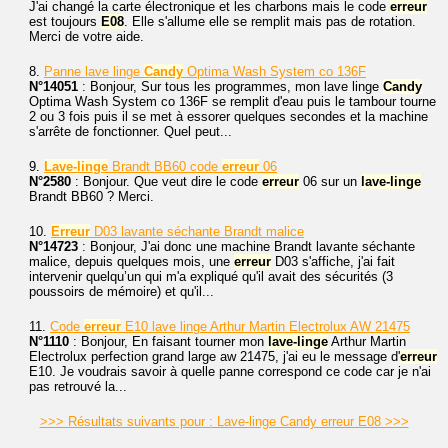
J'ai changé la carte électronique et les charbons mais le code
erreur
est toujours
E08
. Elle s'allume elle se remplit mais pas de rotation.
Merci de votre aide.
8.
Panne lave linge
Candy
Optima Wash System co 136F
N°14051
: Bonjour, Sur tous les programmes, mon lave linge
Candy
Optima Wash System co 136F se remplit d'eau puis le tambour tourne
2 ou 3 fois puis il se met à essorer quelques secondes et la machine
s'arrête de fonctionner. Quel peut...
9.
Lave-linge
Brandt BB60 code
erreur
06
N°2580
: Bonjour. Que veut dire le code
erreur
06 sur un
lave-linge
Brandt BB60 ? Merci.
10.
Erreur
D03 lavante séchante Brandt malice
N°14723
: Bonjour, J'ai donc une machine Brandt lavante séchante
malice, depuis quelques mois, une
erreur
D03 s'affiche, j'ai fait
intervenir quelqu’un qui m'a expliqué qu'il avait des sécurités (3
poussoirs de mémoire) et qu'il...
11.
Code
erreur
E10 lave linge Arthur Martin Electrolux AW 21475
N°1110
: Bonjour, En faisant tourner mon
lave-linge
Arthur Martin
Electrolux perfection grand large aw 21475, j'ai eu le message d'
erreur
E10. Je voudrais savoir à quelle panne correspond ce code car je n'ai
pas retrouvé la...
>>> Résultats suivants pour : Lave-linge Candy erreur E08 >>>