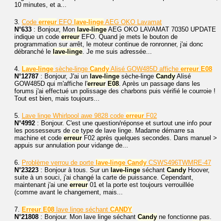
10 minutes, et a...
3.
Code
erreur
EFO
lave-linge
AEG OKO Lavamat
N°633
: Bonjour, Mon
lave-linge
AEG OKO LAVAMAT 70350 UPDATE
indique un code
erreur
EFO. Quand je mets le bouton de
programmation sur arrêt, le moteur continue de ronronner, j'ai donc
débranché le
lave-linge
. Je me suis adressée...
4.
Lave-linge
sèche-linge
Candy
Alisé GOW485D affiche
erreur
E08
N°12787
: Bonjour, J'ai un
lave-linge
sèche-linge
Candy
Alisé
GOW485D qui m'affiche l'
erreur
E08
. Après un passage dans les
forums j'ai effectué un polissage des charbons puis vérifié le courroie !
Tout est bien, mais toujours...
5.
Lave linge Whirlpool awe 9828 code
erreur
F02
N°4992
: Bonjour. C'est une question/réponse et surtout une info pour
les possesseurs de ce type de lave linge. Madame démarre sa
machine et code
erreur
F02 après quelques secondes. Dans manuel >
appuis sur annulation pour vidange de...
6.
Problème verrou de porte
lave-linge
Candy
CSWS496TWMRE-47
N°23223
: Bonjour à tous. Sur un
lave-linge
séchant
Candy
Hoover,
suite à un souci, j'ai changé la carte de puissance. Cependant,
maintenant j'ai une
erreur
01 et la porte est toujours verrouillée
(comme avant le changement, mais...
7.
Erreur
E08
lave linge séchant
CANDY
N°21808
: Bonjour. Mon lave linge séchant
Candy
ne fonctionne pas.