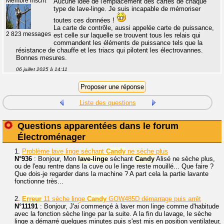
Membre inscrit
Aucune idée de l'emplacement des cartes de chaque
type de lave-linge. Je suis incapable de mémoriser
toutes ces données !
La carte de contrôle, aussi appelée carte de puissance,
2 823 messages
est celle sur laquelle se trouvent tous les relais qui
commandent les éléments de puissance tels que la
résistance de chauffe et les triacs qui pilotent les électrovannes.
Bonnes mesures.
06 juillet 2025 à 14:11
Liste des questions
Questions apparentées dans le forum
Électroménager
1.
Problème lave linge séchant
Candy
ne sèche plus
N°936
: Bonjour, Mon
lave-linge
séchant
Candy
Alisé ne sèche plus,
ou de l'eau rentre dans la cuve ou le linge reste mouillé... Que faire ?
Que dois-je regarder dans la machine ? A part cela la partie lavante
fonctionne très...
2.
Erreur
11 sèche linge
Candy
GOW485D démarrage puis arrêt
N°11191
: Bonjour, J'ai commençé à laver mon linge comme d'habitude
avec la fonction sèche linge par la suite. A la fin du lavage, le sèche
linge a démarré quelques minutes puis s'est mis en position ventilateur,