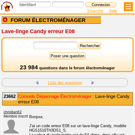
S'inscrire
Aide
FORUM ÉLECTROMÉNAGER
Lave-linge Candy erreur E08
23 984
questions dans le
forum électroménager
Liste des questions
23662
Conseils Dépannage Électroménager :
Lave-linge Candy
erreur E08
christian62
Membre inscrit
Bonjour,
J'ai un code erreur E08 sur un lave-linge Candy, modèle
HGS1510TH3DS1_S.
La valeur du tachymètre est de 54 ohms, donc elle est