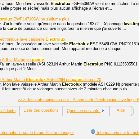
r à tous. Mon lave-vaisselle
Electrolux
ESF65060W vient de me lâcher. Le derni
isselle propre et sèche) mais plus aucun affichage à l'écran et...
ctrolux
EWP147105W ne s'allume plus
r. J'ai le même souci qu'évoqué dans la question 19372 : Dépannage
lave-lin
e la
carte
de puissance du lave linge. Sur la mienne que j'ai ouverte,...
ectronique lave vaisselle
Electrolux
r à tous. Je possède un lave vaisselle
Electrolux
ESF 5545LOW. PNC911516259
toujours un souci de fonctionnement. Mon appareil me donne à chaque...
e Arthur Martin en
panne
J'ai un lave-vaisselle (ASI 6231N Arthur Martin
Electrolux
PNC 91123505501 S-N
e quelque part ? Merci.
e Arthur Martin
Electrolux
ASI6229N en
panne
Erreur 20
, Mon lave vaisselle Arthur Martin
Electrolux
(modèle ASI 6229 N) présente
il fait aussitôt deux vidanges successives de 2 minutes chacune puis...
>>> Résultats suivants pour : Panne carte électronique lave-linge
Liste des questions
Aide
écédente
Question suivante
nformations sur le forum Électroménager
Informations sur le mot