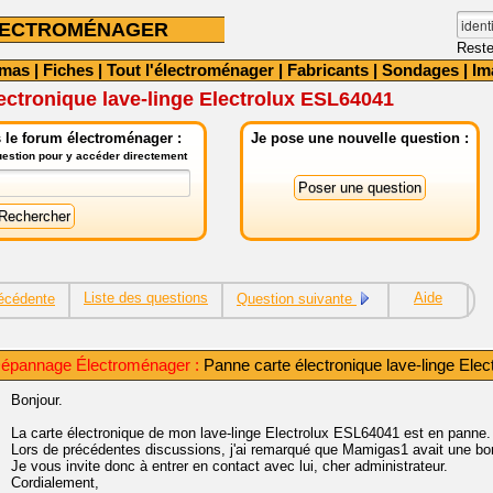
LECTROMÉNAGER
Reste
émas
|
Fiches
|
Tout l'électroménager
|
Fabricants
|
Sondages
|
Im
ectronique lave-linge Electrolux ESL64041
 le forum électroménager :
Je pose une nouvelle question :
question pour y accéder directement
Liste des questions
Aide
écédente
Question suivante
épannage Électroménager :
Panne carte électronique lave-linge Ele
Bonjour.
La carte électronique de mon lave-linge Electrolux ESL64041 est en panne.
Lors de précédentes discussions, j'ai remarqué que Mamigas1 avait une bo
Je vous invite donc à entrer en contact avec lui, cher administrateur.
Cordialement,