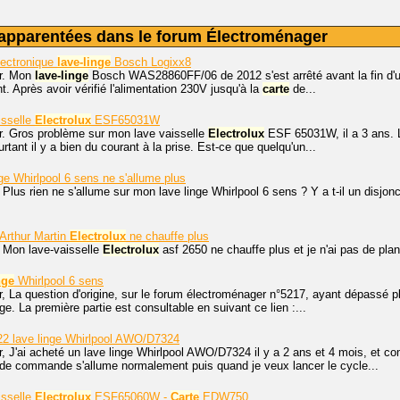
apparentées dans le forum Électroménager
ectronique
lave-linge
Bosch Logixx8
r. Mon
lave-linge
Bosch WAS28860FF/06 de 2012 s'est arrêté avant la fin d'un
t. Après avoir vérifié l'alimentation 230V jusqu'à la
carte
de...
isselle
Electrolux
ESF65031W
r. Gros problème sur mon lave vaisselle
Electrolux
ESF 65031W, il a 3 ans. Le
rtant il y a bien du courant à la prise. Est-ce que quelqu'un...
ge Whirlpool 6 sens ne s'allume plus
 Plus rien ne s'allume sur mon lave linge Whirlpool 6 sens ? Y a t-il un disjonc
 Arthur Martin
Electrolux
ne chauffe plus
. Mon lave-vaisselle
Electrolux
asf 2650 ne chauffe plus et je n'ai pas de plan
nge
Whirlpool 6 sens
r, La question d'origine, sur le forum électroménager n°5217, ayant dépassé 
ge. La première partie est consultable en suivant ce lien :...
2 lave linge Whirlpool AWO/D7324
, J'ai acheté un lave linge Whirlpool AWO/D7324 il y a 2 ans et 4 mois, et c
de commande s'allume normalement puis quand je veux lancer le cycle...
isselle
Electrolux
ESF65060W -
Carte
EDW750