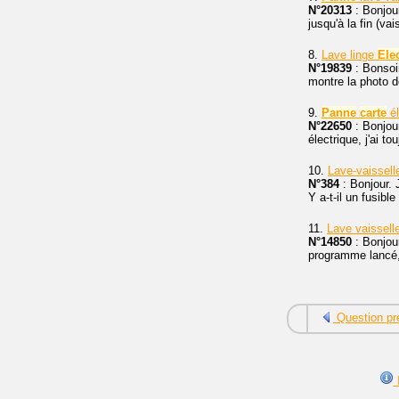
N°20313
: Bonjou
jusqu'à la fin (va
8.
Lave linge
Ele
N°19839
: Bonsoi
montre la photo d
9.
Panne
carte
él
N°22650
: Bonjou
électrique, j'ai 
10.
Lave-vaissell
N°384
: Bonjour. 
Y a-t-il un fusibl
11.
Lave vaissell
N°14850
: Bonjour
programme lancé, 
Question pr
I