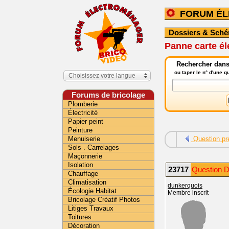
FORUM É
Dossiers & Sch
Panne carte él
Rechercher dans
ou taper le n° d'une 
Choisissez votre langue
Forums de bricolage
Plomberie
Électricité
Papier peint
Peinture
Menuiserie
Question pr
Sols . Carrelages
Maçonnerie
Isolation
23717
Question D
Chauffage
Climatisation
dunkerquois
Écologie Habitat
Membre inscrit
Bricolage Créatif Photos
Litiges Travaux
Toitures
Décoration