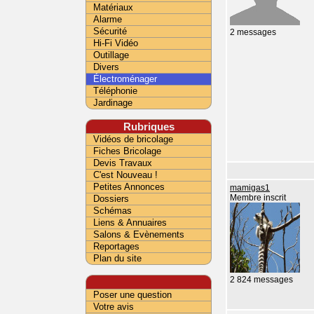
Matériaux
Alarme
Sécurité
2 messages
Hi-Fi Vidéo
Outillage
Divers
Électroménager
Téléphonie
Jardinage
Rubriques
Vidéos de bricolage
Fiches Bricolage
Devis Travaux
C'est Nouveau !
Petites Annonces
mamigas1
Dossiers
Membre inscrit
Schémas
Liens & Annuaires
Salons & Evènements
Reportages
Plan du site
2 824 messages
Poser une question
Votre avis