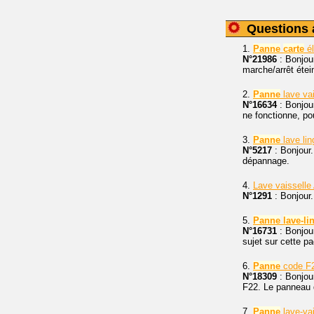
Questions 
1.
Panne
carte
él
N°21986
: Bonjou
marche/arrêt étein
2.
Panne
lave va
N°16634
: Bonjou
ne fonctionne, pou
3.
Panne
lave lin
N°5217
: Bonjour.
dépannage.
4.
Lave vaisselle
N°1291
: Bonjour
5.
Panne
lave-li
N°16731
: Bonjou
sujet sur cette pa
6.
Panne
code F2
N°18309
: Bonjour
F22. Le panneau 
7.
Panne
lave-va