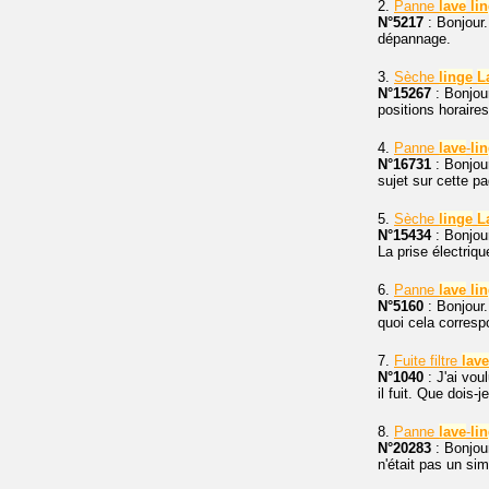
2.
Panne
lave
li
N°5217
: Bonjour.
dépannage.
3.
Sèche
linge
L
N°15267
: Bonjou
positions horaires
4.
Panne
lave
-
li
N°16731
: Bonjou
sujet sur cette pa
5.
Sèche
linge
L
N°15434
: Bonjou
La prise électriqu
6.
Panne
lave
li
N°5160
: Bonjour
quoi cela corresp
7.
Fuite filtre
lave
N°1040
: J'ai vou
il fuit. Que dois-je
8.
Panne
lave
-
li
N°20283
: Bonjou
n'était pas un si