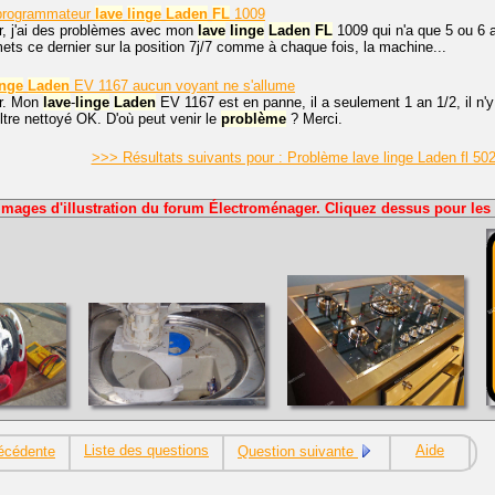
programmateur
lave
linge
Laden
FL
1009
r, j'ai des problèmes avec mon
lave
linge
Laden
FL
1009 qui n'a que 5 ou 6 
 mets ce dernier sur la position 7j/7 comme à chaque fois, la machine...
inge
Laden
EV 1167 aucun voyant ne s'allume
r. Mon
lave
-
linge
Laden
EV 1167 est en panne, il a seulement 1 an 1/2, il n'y
iltre nettoyé OK. D'où peut venir le
problème
? Merci.
>>> Résultats suivants pour : Problème lave linge Laden fl 502
Images d'illustration du forum Électroménager. Cliquez dessus pour les 
Liste des questions
Aide
écédente
Question suivante