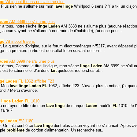
nge
Whirlpool 6 sens ne s'allume plus
 Plus rien ne s'allume sur mon
lave
linge
Whirlpool 6 sens ? Y a t-il un disjon
aden
AM 3888 ne s'allume plus
r à tous, notre sèche
linge
Laden
AM 3888 ne s'allume plus (aucune réactio
, aucun voyant ne s'allume à contrario de d'habitude), j'ai donc pour...
nge
Whirlpool 6 sens
r, La question d'origine, sur le forum électroménager n°5217, ayant dépassé 
ge. La première partie est consultable en suivant ce lien :...
aden
AM 3999 ne s'allume plus
r à tous, Comme le titre l'indique, mon sèche
linge
Laden
AM 3999 ne s'allume 
e est fonctionnelle. J'ai donc
fait
quelques recherches et...
nge
Laden
FL
1062 affiche F23
. Mon
lave
-
linge
Laden
FL
1062, affiche F23. N'ayant plus la notice, j'ai q
ond ? Merci d'avance.
linge
Laden
FL
1010
lu nettoyer le filtre de mon
lave
-
linge
de marque
Laden
modèle
FL
1010. Je l'a
 faire ?
nge
Laden
EV 1180
r, On m'a confié ce
lave
-
linge
dont plus aucun voyant ne s'allumait. Après avo
mple
problème
de cordon d'alimentation. Un recherche sur...