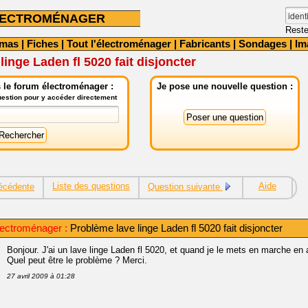
LECTROMÉNAGER
Reste
émas
|
Fiches
|
Tout l'électroménager
|
Fabricants
|
Sondages
|
Im
inge Laden fl 5020 fait disjoncter
 le forum électroménager :
Je pose une nouvelle question :
question pour y accéder directement
Liste des questions
Aide
écédente
Question suivante
ectroménager :
Problème lave linge Laden fl 5020 fait disjoncter
Bonjour. J'ai un lave linge Laden fl 5020, et quand je le mets en marche en ap
Quel peut être le problème ? Merci.
27 avril 2009 à 01:28