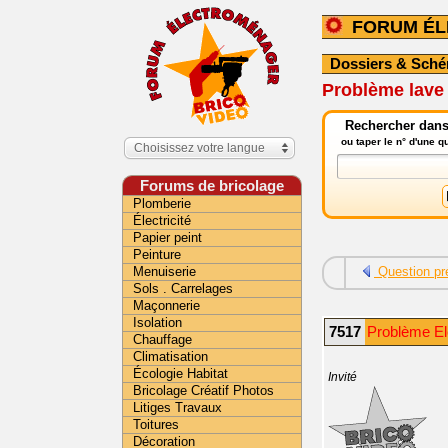
FORUM É
Dossiers & Sch
Problème lave l
Rechercher dans
ou taper le n° d'une 
Choisissez votre langue
Forums de bricolage
Plomberie
Électricité
Papier peint
Peinture
Menuiserie
Question pr
Sols . Carrelages
Maçonnerie
Isolation
7517
Problème El
Chauffage
Climatisation
Écologie Habitat
Invité
Bricolage Créatif Photos
Litiges Travaux
Toitures
Décoration