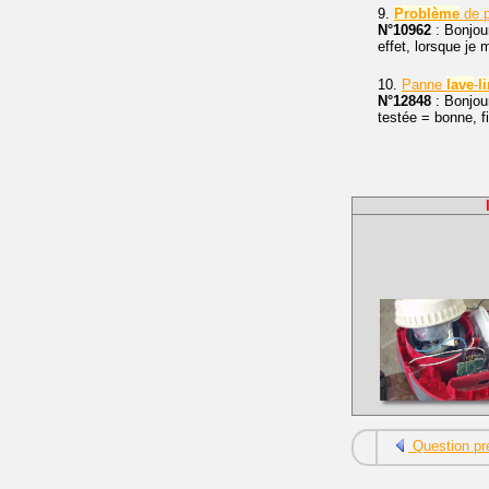
9.
Problème
de 
N°10962
: Bonjou
effet, lorsque je
10.
Panne
lave
-
l
N°12848
: Bonjou
testée = bonne, f
Question pr