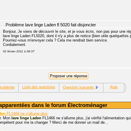
Problème lave linge Laden fl 5020 fait disjoncter
Bonjour, Je viens de découvrir le site, et je vous écris, non pas pour une r
lave linge Laden FL5020, dont il n'y a plus de notice (bien utile quelquefoi
Pourriez-vous m'envoyer cela ? Cela me rendrait bien service.
Cordialement.
02 février 2011 à 08:37
Liste des questions
Aide
écédente
Question suivante
apparentées dans le forum Électroménager
den
FL1466 ne s'allume plus
r. Mon
lave
linge
Laden
FL1466 ne s'allume plus, j'ai vérifié l'alimentation 
compétent pour me la changer ? Merci de me donner un mail de...