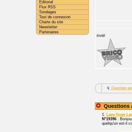
Editorial
Flux RSS
Sondages
Test de connexion
Charte du site
Newsletter
Partenaires
Invité
Question pr
Questions 
1.
Lave
linge
La
N°19396
: Bonjou
quelqu'un est-il 