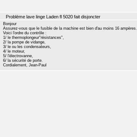
Problème lave linge Laden fl 5020 fait disjoncter
Bonjour
Assurez-vous que le fusible de la machine est bien d'au moins 16 ampères.
Voici l'ordre du contrôle :
1/ le thermoplongeur"résistances",
2/ la pompe de vidange,
3/ le ou les condensateurs,
4/ le moteur,
5/ l'électrovanne,
6/ la sécurité de porte.
Cordialement, Jean-Paul