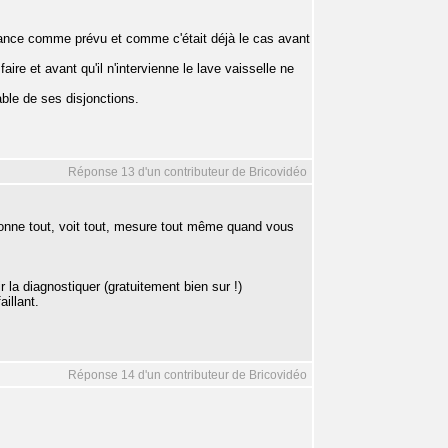
sance comme prévu et comme c'était déjà le cas avant
aire et avant qu'il n'intervienne le lave vaisselle ne
ble de ses disjonctions.
Réponse 13 d'un contributeur de Bricovidéo
ionne tout, voit tout, mesure tout même quand vous
la diagnostiquer (gratuitement bien sur !)
aillant.
Réponse 14 d'un contributeur de Bricovidéo