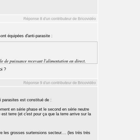
Réponse 8 d'un contributeur de Bricovidéo
ont équipées d'anti-parasite :
e de puissance recevant l'alimentation en direct.
oi ?
Réponse 9 d'un contributeur de Bricovidéo
 parasites est constitué de :
ement en série phase et le second en série neutre
est terre (et c'est pour ça que la terre arrive sur la
 les grosses surtensions secteur.... (les très très