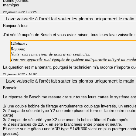
Bonne journée.
mamigas
20 janvier 2022 à 09:25
Lave vaisselle à l’arrêt fait sauter les plombs uniquement le matin
Bonjour à tous.
J'ai vérifié auprès de Bosch et vous aviez raison, tous leurs lave vaisselle s
Citation :
Bonjour,
Nous vous remercions de nous avoir contactés.
Tous nos appareils sont équipés de système anti-parasite intégré au modul
La question est maintenant, pourquoi le technicien m'a raconté n'importe qu
21 janvier 2022 à 16:07
Lave vaisselle à l’arrêt fait sauter les plombs uniquement le matin
Bonsoir.
La réponse de Bosch me rassure car sur toutes leurs cartes le système anti
1/ une double bobine de filtrage enroulements couplage inversés, un enroul
2/ 2 capa de sécurité type Y2 une entre phase et terre et l'autre entre neutre 
carte)
3/ 2 capas de sécurité type X2 une avant la bobine filtre et l'autre après.
4/ 2 résistances de 220 k en série branchées entre phase et neutre.
Et cerise sur le gâteau une VDR type S14/K300 vient en plus protéger contre
grosses).