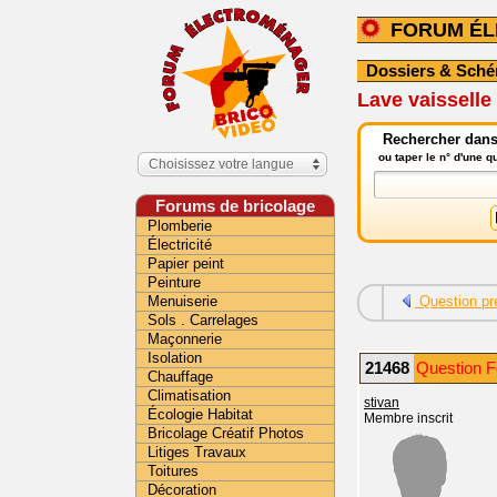
FORUM É
Dossiers & Sch
Lave vaisselle 
Rechercher dans
ou taper le n° d'une 
Choisissez votre langue
Forums de bricolage
Plomberie
Électricité
Papier peint
Peinture
Menuiserie
Question pr
Sols . Carrelages
Maçonnerie
Isolation
21468
Question F
Chauffage
Climatisation
stivan
Écologie Habitat
Membre inscrit
Bricolage Créatif Photos
Litiges Travaux
Toitures
Décoration