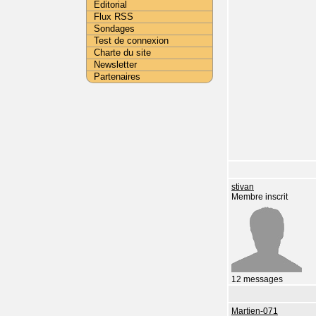
Editorial
Flux RSS
Sondages
Test de connexion
Charte du site
Newsletter
Partenaires
stivan
Membre inscrit
12 messages
Martien-071