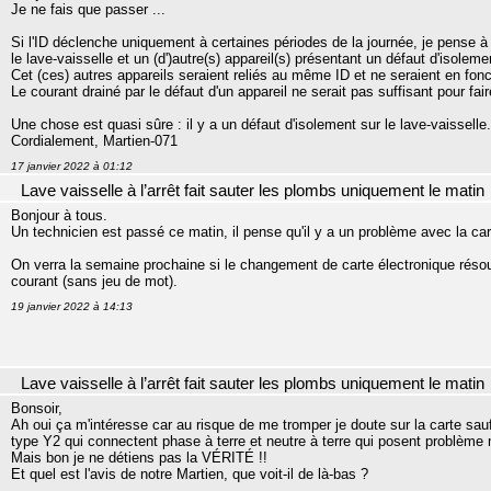
Je ne fais que passer ...
Si l'ID déclenche uniquement à certaines périodes de la journée, je pense à u
le lave-vaisselle et un (d')autre(s) appareil(s) présentant un défaut d'isoleme
Cet (ces) autres appareils seraient reliés au même ID et ne seraient en fonc
Le courant drainé par le défaut d'un appareil ne serait pas suffisant pour fair
Une chose est quasi sûre : il y a un défaut d'isolement sur le lave-vaisselle.
Cordialement, Martien-071
17 janvier 2022 à 01:12
Lave vaisselle à l’arrêt fait sauter les plombs uniquement le matin
Bonjour à tous.
Un technicien est passé ce matin, il pense qu'il y a un problème avec la car
On verra la semaine prochaine si le changement de carte électronique résou
courant (sans jeu de mot).
19 janvier 2022 à 14:13
Lave vaisselle à l’arrêt fait sauter les plombs uniquement le matin
Bonsoir,
Ah oui ça m'intéresse car au risque de me tromper je doute sur la carte sauf 
type Y2 qui connectent phase à terre et neutre à terre qui posent problèm
Mais bon je ne détiens pas la VÉRITÉ !!
Et quel est l'avis de notre Martien, que voit-il de là-bas ?