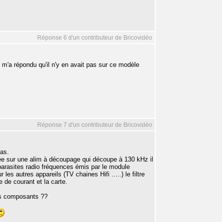
Réponse 6 d'un contributeur de Bricovidéo
il m'a répondu qu'il n'y en avait pas sur ce modèle
Réponse 7 d'un contributeur de Bricovidéo
pas.
sée sur une alim à découpage qui découpe à 130 kHz il
arasites radio fréquences émis par le module
es autres appareils (TV chaines Hifi .....) le filtre
se de courant et la carte.
les composants ??