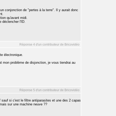
n conjonction de "pertes à la terre". Il y aurait donc
nt.
tion qu'avant midi.
e déclencher l'ID.
Réponse 4 d'un contributeur de Bricovidéo
te électronique.
t mon problème de disjonction, je vous tiendrai au
Réponse 5 d'un contributeur de Bricovidéo
sauf si c'est le filtre antiparasites et une des 2 capas
e mais sur une machine neuve ??