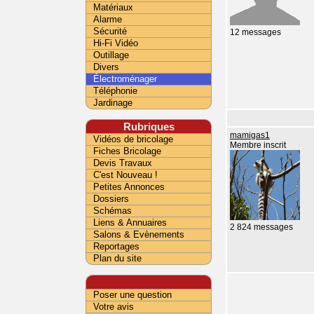
Matériaux
Alarme
Sécurité
12 messages
Hi-Fi Vidéo
Outillage
Divers
Électroménager
Téléphonie
Jardinage
Rubriques
mamigas1
Vidéos de bricolage
Membre inscrit
Fiches Bricolage
Devis Travaux
C'est Nouveau !
Petites Annonces
Dossiers
Schémas
Liens & Annuaires
2 824 messages
Salons & Evènements
Reportages
Plan du site
Poser une question
Votre avis