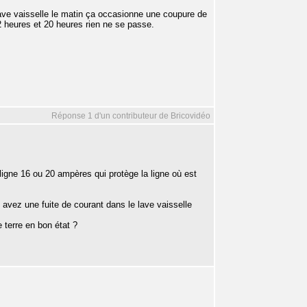
 lave vaisselle le matin ça occasionne une coupure de
2 heures et 20 heures rien ne se passe.
Réponse 1 d'un contributeur de Bricovidéo
e ligne 16 ou 20 ampères qui protège la ligne où est
 avez une fuite de courant dans le lave vaisselle
 terre en bon état ?