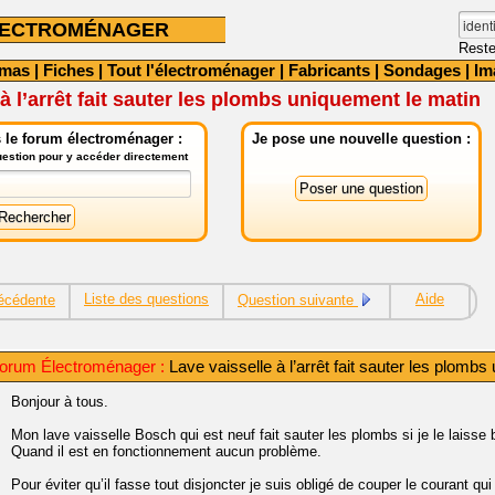
LECTROMÉNAGER
Reste
émas
|
Fiches
|
Tout l'électroménager
|
Fabricants
|
Sondages
|
Im
à l’arrêt fait sauter les plombs uniquement le matin
 le forum électroménager :
Je pose une nouvelle question :
question pour y accéder directement
Liste des questions
Aide
écédente
Question suivante
orum Électroménager :
Lave vaisselle à l’arrêt fait sauter les plomb
Bonjour à tous.
Mon lave vaisselle Bosch qui est neuf fait sauter les plombs si je le laisse b
Quand il est en fonctionnement aucun problème.
Pour éviter qu’il fasse tout disjoncter je suis obligé de couper le courant qui