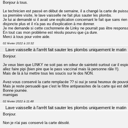
Bonjour à tous.
Le technicien est passé en début de semaine, il a changé la carte de puis
sa première visite, le lave vaisselle ne fait plus sauter les plombs.
Je lui ai demandé si il avait une explication concernant le fait que sans rien f
disjoncte plus et il n'a pas eu d'explication à me donner.
Je me demande si cette cochonnerie de Linky ne pourrait pas être responsa
En tout cas mon problème est résolu pourvu que ça dure.
Merci à tous pour votre aide.
02 février 2022 à 10:32
Lave vaisselle à l’arrêt fait sauter les plombs uniquement le matin
Bonjour.
Je veux bien que LINKY ne soit pas en odeur de sainteté surtout car il esp
allez faire pipi (bien pire que le pass vaccinal mais là personne râle !!).
Mais de là à lui mettre tous les soucis sur le dos NON.
Avez-vous conservé la carte remplacée ?? si oui je serai heureux de pouvoir 
Mais je reste persuadé que c'est le filtre antiparasites de la carte qui est déf
Bonne journée.
mamigas
02 février 2022 à 11:48
Lave vaisselle à l’arrêt fait sauter les plombs uniquement le matin
Bonjour.
Non je n'ai pas conservé la carte désolé.