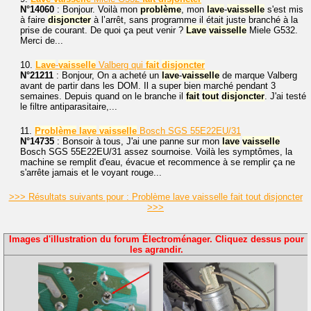
N°14060
: Bonjour. Voilà mon
problème
, mon
lave
-
vaisselle
s'est mis
à faire
disjoncter
à l’arrêt, sans programme il était juste branché à la
prise de courant. De quoi ça peut venir ?
Lave
vaisselle
Miele G532.
Merci de...
10.
Lave
-
vaisselle
Valberg qui
fait
disjoncter
N°21211
: Bonjour, On a acheté un
lave
-
vaisselle
de marque Valberg
avant de partir dans les DOM. Il a super bien marché pendant 3
semaines. Depuis quand on le branche il
fait
tout
disjoncter
. J'ai testé
le filtre antiparasitaire,...
11.
Problème
lave
vaisselle
Bosch SGS 55E22EU/31
N°14735
: Bonsoir à tous, J'ai une panne sur mon
lave
vaisselle
Bosch SGS 55E22EU/31 assez sournoise. Voilà les symptômes, la
machine se remplit d'eau, évacue et recommence à se remplir ça ne
s'arrête jamais et le voyant rouge...
>>> Résultats suivants pour : Problème lave vaisselle fait tout disjoncter
>>>
Images d'illustration du forum Électroménager. Cliquez dessus pour
les agrandir.