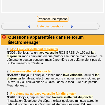
Liste des questions
Questions apparentées dans le forum
Électroménager
1.
Mon
Lave
vaisselle
fait
disjoncter
N°300
: Bonjour, j'ai un
lave
-
vaisselle
ROSIERES LV 170 qui
fait
disjoncter
mon compteur lorsque j'enfonce la touche marche-arrêt. J'ai
démonté le bouton poussoir mais à première vue celà ne vient pas de
là. Pourriez-vous m'aider à...
2.
Lave
-
vaisselle
fait
disjoncter
N°21295
: Bonjour. Lorsque je lance mon
lave
-
vaisselle
, celui-ci
fait
disjoncter
le tableau électrique au bout 5 minutes environ. Quand je
l'ouvre, il y a l'équivalent de 3L d'eau dans le fond... Je suis perdue...
Merci de vos...
3.
Problème
panne
Lave
-
vaisselle
fait
disjoncter
N°448
: Bonjour, depuis hier mon
lave
-
vaisselle
fait
disjoncter
l'installation électrique. Au départ, c'était quelques minutes après le
début du cycle, depuis c'est immédiatement dès qu'on l'allume.