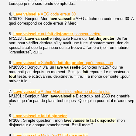
Lorsque je me suis rendu compte du...
4.
Lave
vaisselle
AEG code erreur 30
N°1570
: Bonjour. Mon
lave
-
vaisselle
AEG affiche un code erreur 30. A
quoi correspond ce code erreur ? Merci.
5.
Lave
vaisselle
qui
fait
disjoncter
panneau arrière
N°5533
:
Lave
vaisselle
intégrable Faure qui
fait
disjoncter
. Je l'ai
sorti pour vérifier derrière s'il y avait une fuite. Apparemment, rien de
spécial sauf que le panneau qui se trouve à l'arrière (noir, en matière
"granuleuse", qui...
6.
Lave
vaisselle
Scholtès
fait
disjoncter
après réparation
N°18995
: Bonjour. J'ai un
lave
vaisselle
Scholtès lvt1267 qui ne
marchait pas depuis un moment. Puis j'ai
fait
réparer. Le monsieur a
tout
testé, électrovanne, débitmètre, filtre. Il a monté démonté...pour
arriver à la...
7.
Lave
vaisselle
Arthur Martin Electrolux ne chauffe plus
N°1291
: Bonjour. Mon
lave
-
vaisselle
Electrolux asf 2650 ne chauffe
plus et je n'ai pas de plans techniques. Quelqu'un pourrait-il m'aider svp
?
8.
Lave
vaisselle
fait
disjoncter
N°106
: Simple question : mon
lave
vaisselle
fait
disjoncter
mon
disjoncteur à chaque branchement. Est-il mort ?
9.
Lave
vaisselle
Miele G532
fait
disjoncter