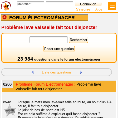
S'inscrire
Aide
FORUM ÉLECTROMÉNAGER
Problème lave vaisselle fait tout disjoncter
23 984
questions dans le
forum électroménager
Liste des questions
8266
Problème Forum Electromenager :
Problème lave
vaisselle fait tout disjoncter
Invité
Lorsque je mets mon lave-vaisselle en route, au bout d'un 1/4
heure, il fait tout disjoncter.
Le joint de bas de porte est HS.
Est-ce cela suffirait à expliquer qu'il fasse disjoncter ?
Et comme le joint n'est plus étanche, l'humidité remonte