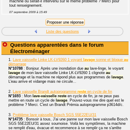
machine ou serait-il intervenu sur le même problème ? Merci pour
tout renseignement.
07 septembre 2009 à 15:49
Liste des questions
Questions apparentées dans le forum
Électroménager
1.
Lave vaisselle Linke LK-LV9260 1 voyant
lavage
sonne et bloque
au
démarrage
N°10788
: Bonjour. Après une inondation due
au
lave-linge, le voyant
lavage
de mon lave vaisselle Linke LK-LV9260 1 clignote
au
démarrage et la machine ne répond plus aux programmes de
lavage
.
L'eau arrive et vidange mais ne circule...
2.
Lave vaisselle Brandt autoprogramme
reste
en cycle de fin
N°1693
: Mon
lave-vaisselle
reste
en cycle de fin, je ne peux pas
mettre en route un cycle de
lavage
. Pouvez-vous me dire quel est le
problème ? Merci. C'est un Brandt Prémia autoprogramme p3614d/c.
3.
Problème lave vaisselle Bosch SGS 55E22EU/31
N°14735
: Bonsoir à tous, J'ai une panne sur mon lave vaisselle Bosch
SGS 55E22EU/31 assez sournoise. Voilà les symptômes, la machine
se remplit d'eau, évacue et recommence à se remplir ça ne s'arrête