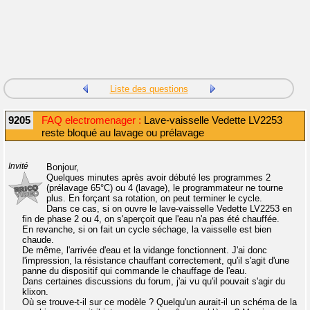
Liste des questions
9205
FAQ electromenager :
Lave-vaisselle Vedette LV2253
reste bloqué au lavage ou prélavage
Invité
Bonjour,
Quelques minutes après avoir débuté les programmes 2
(prélavage 65°C) ou 4 (lavage), le programmateur ne tourne
plus. En forçant sa rotation, on peut terminer le cycle.
Dans ce cas, si on ouvre le lave-vaisselle Vedette LV2253 en
fin de phase 2 ou 4, on s'aperçoit que l'eau n'a pas été chauffée.
En revanche, si on fait un cycle séchage, la vaisselle est bien
chaude.
De même, l'arrivée d'eau et la vidange fonctionnent. J'ai donc
l'impression, la résistance chauffant correctement, qu'il s'agit d'une
panne du dispositif qui commande le chauffage de l'eau.
Dans certaines discussions du forum, j'ai vu qu'il pouvait s'agir du
klixon.
Où se trouve-t-il sur ce modèle ? Quelqu'un aurait-il un schéma de la