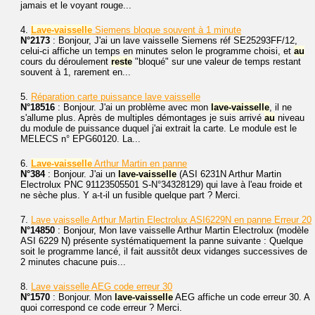
jamais et le voyant rouge...
4.
Lave-vaisselle
Siemens bloque souvent à 1 minute
N°2173
: Bonjour, J'ai un lave vaisselle Siemens réf SE25293FF/12,
celui-ci affiche un temps en minutes selon le programme choisi, et
au
cours du déroulement
reste
"bloqué" sur une valeur de temps restant
souvent à 1, rarement en...
5.
Réparation carte puissance lave vaisselle
N°18516
: Bonjour. J'ai un problème avec mon
lave-vaisselle
, il ne
s'allume plus. Après de multiples démontages je suis arrivé
au
niveau
du module de puissance duquel j'ai extrait la carte. Le module est le
MELECS n° EPG60120. La...
6.
Lave-vaisselle
Arthur Martin en panne
N°384
: Bonjour. J'ai un
lave-vaisselle
(ASI 6231N Arthur Martin
Electrolux PNC 91123505501 S-N°34328129) qui lave à l'eau froide et
ne sèche plus. Y a-t-il un fusible quelque part ? Merci.
7.
Lave vaisselle Arthur Martin Electrolux ASI6229N en panne Erreur 20
N°14850
: Bonjour, Mon lave vaisselle Arthur Martin Electrolux (modèle
ASI 6229 N) présente systématiquement la panne suivante : Quelque
soit le programme lancé, il fait aussitôt deux vidanges successives de
2 minutes chacune puis...
8.
Lave vaisselle AEG code erreur 30
N°1570
: Bonjour. Mon
lave-vaisselle
AEG affiche un code erreur 30. A
quoi correspond ce code erreur ? Merci.