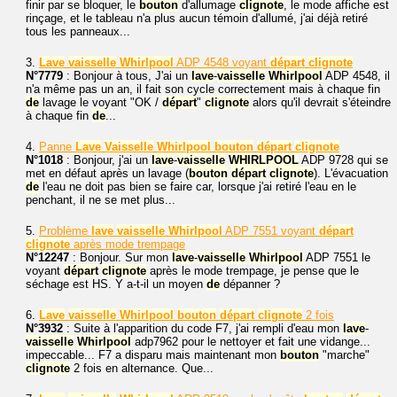
finir par se bloquer, le
bouton
d'allumage
clignote
, le mode affiche est
rinçage, et le tableau n'a plus aucun témoin d'allumé, j'ai déjà retiré
tous les panneaux...
3.
Lave
vaisselle
Whirlpool
ADP 4548 voyant
départ
clignote
N°7779
: Bonjour à tous, J'ai un
lave
-
vaisselle
Whirlpool
ADP 4548, il
n'a même pas un an, il fait son cycle correctement mais à chaque fin
de
lavage le voyant "OK /
départ
"
clignote
alors qu'il devrait s'éteindre
à chaque fin
de
...
4.
Panne
Lave
Vaisselle
Whirlpool
bouton
départ
clignote
N°1018
: Bonjour, j'ai un
lave
-
vaisselle
WHIRLPOOL
ADP 9728 qui se
met en défaut après un lavage (
bouton
départ
clignote
). L'évacuation
de
l'eau ne doit pas bien se faire car, lorsque j'ai retiré l'eau en le
penchant, il ne se met plus...
5.
Problème
lave
vaisselle
Whirlpool
ADP 7551 voyant
départ
clignote
après mode trempage
N°12247
: Bonjour. Sur mon
lave
-
vaisselle
Whirlpool
ADP 7551 le
voyant
départ
clignote
après le mode trempage, je pense que le
séchage est HS. Y a-t-il un moyen
de
dépanner ?
6.
Lave
vaisselle
Whirlpool
bouton
départ
clignote
2 fois
N°3932
: Suite à l'apparition du code F7, j'ai rempli d'eau mon
lave
-
vaisselle
Whirlpool
adp7962 pour le nettoyer et fait une vidange...
impeccable... F7 a disparu mais maintenant mon
bouton
"marche"
clignote
2 fois en alternance. Que...