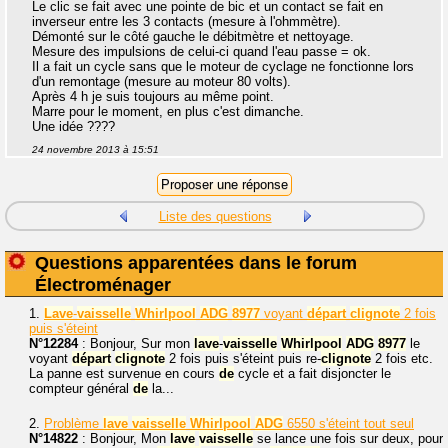
Le clic se fait avec une pointe de bic et un contact se fait en
inverseur entre les 3 contacts (mesure à l'ohmmètre).
Démonté sur le côté gauche le débitmètre et nettoyage.
Mesure des impulsions de celui-ci quand l'eau passe = ok.
Il a fait un cycle sans que le moteur de cyclage ne fonctionne lors
d'un remontage (mesure au moteur 80 volts).
Après 4 h je suis toujours au même point.
Marre pour le moment, en plus c'est dimanche.
Une idée ????
24 novembre 2013 à 15:51
Liste des questions
Questions apparentées dans le forum
Électroménager
1.
Lave
-
vaisselle
Whirlpool
ADG
8977
voyant
départ
clignote
2 fois
puis s'éteint
N°12284
: Bonjour, Sur mon
lave
-
vaisselle
Whirlpool
ADG
8977
le
voyant
départ
clignote
2 fois puis s'éteint puis re-
clignote
2 fois etc.
La panne est survenue en cours
de
cycle et a fait disjoncter le
compteur général
de
la...
2.
Problème
lave
vaisselle
Whirlpool
ADG
6550 s'éteint tout seul
N°14822
: Bonjour, Mon
lave
vaisselle
se lance une fois sur deux, pour