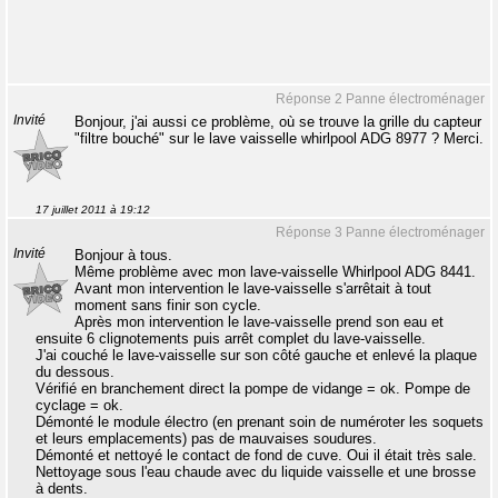
Réponse 2 Panne électroménager
Invité
Bonjour, j'ai aussi ce problème, où se trouve la grille du capteur
"filtre bouché" sur le lave vaisselle whirlpool ADG 8977 ? Merci.
17 juillet 2011 à 19:12
Réponse 3 Panne électroménager
Invité
Bonjour à tous.
Même problème avec mon lave-vaisselle Whirlpool ADG 8441.
Avant mon intervention le lave-vaisselle s'arrêtait à tout
moment sans finir son cycle.
Après mon intervention le lave-vaisselle prend son eau et
ensuite 6 clignotements puis arrêt complet du lave-vaisselle.
J'ai couché le lave-vaisselle sur son côté gauche et enlevé la plaque
du dessous.
Vérifié en branchement direct la pompe de vidange = ok. Pompe de
cyclage = ok.
Démonté le module électro (en prenant soin de numéroter les soquets
et leurs emplacements) pas de mauvaises soudures.
Démonté et nettoyé le contact de fond de cuve. Oui il était très sale.
Nettoyage sous l'eau chaude avec du liquide vaisselle et une brosse
à dents.