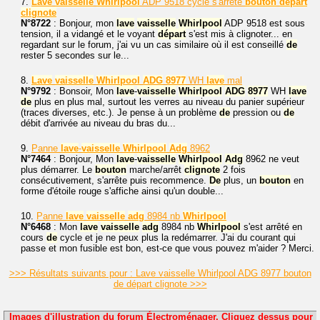
7.
Lave
vaisselle
Whirlpool
ADP 9518 cycle s'arrête
bouton
départ
clignote
N°8722
: Bonjour, mon
lave
vaisselle
Whirlpool
ADP 9518 est sous
tension, il a vidangé et le voyant
départ
s'est mis à clignoter... en
regardant sur le forum, j'ai vu un cas similaire où il est conseillé
de
rester 5 secondes sur le...
8.
Lave
vaisselle
Whirlpool
ADG
8977
WH
lave
mal
N°9792
: Bonsoir, Mon
lave
-
vaisselle
Whirlpool
ADG
8977
WH
lave
de
plus en plus mal, surtout les verres au niveau du panier supérieur
(traces diverses, etc.). Je pense à un problème
de
pression ou
de
débit d'arrivée au niveau du bras du...
9.
Panne
lave
-
vaisselle
Whirlpool
Adg
8962
N°7464
: Bonjour, Mon
lave
-
vaisselle
Whirlpool
Adg
8962 ne veut
plus démarrer. Le
bouton
marche/arrêt
clignote
2 fois
consécutivement, s'arrête puis recommence.
De
plus, un
bouton
en
forme d'étoile rouge s'affiche ainsi qu'un double...
10.
Panne
lave
vaisselle
adg
8984 nb
Whirlpool
N°6468
: Mon
lave
vaisselle
adg
8984 nb
Whirlpool
s'est arrêté en
cours
de
cycle et je ne peux plus la redémarrer. J'ai du courant qui
passe et mon fusible est bon, est-ce que vous pouvez m'aider ? Merci.
>>> Résultats suivants pour : Lave vaisselle Whirlpool ADG 8977 bouton
de départ clignote >>>
Images d'illustration du forum Électroménager. Cliquez dessus pour