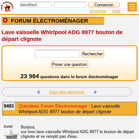
S'inscrire
Aide
FORUM ÉLECTROMÉNAGER
Lave vaisselle Whirlpool ADG 8977 bouton de
départ clignote
23 984
questions dans le
forum électroménager
Liste des questions
9493
Questions Forum Electromenager :
Lave vaisselle
Whirlpool ADG 8977 bouton de départ clignote
Invité
Bonjour,
sur mon lave vaisselle Whirlpool ADG 8977 le bouton de départ
clignote et se remplit pas d'eau.