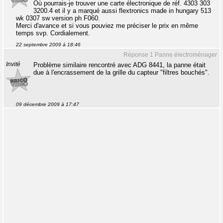
Où pourrais-je trouver une carte électronique de réf. 4303 303
3200.4 et il y a marqué aussi flextronics made in hungary 513
wk 0307 sw version ph F060.
Merci d'avance et si vous pouviez me préciser le prix en même
temps svp. Cordialement.
22 septembre 2009 à 18:46
Réponse 1 Panne électroménager
Invité
Problème similaire rencontré avec ADG 8441, la panne était
due à l'encrassement de la grille du capteur "filtres bouchés".
09 décembre 2009 à 17:47