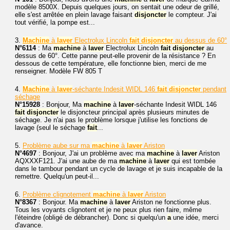
modèle 8500X. Depuis quelques jours, on sentait une odeur de grillé,
elle s'est arrêtée en plein lavage faisant
disjoncter
le compteur. J'ai
tout vérifié, la pompe est...
3.
Machine
à
laver
Electrolux Lincoln
fait
disjoncter
au dessus de 60°
N°6114
: Ma
machine
à
laver
Electrolux Lincoln
fait
disjoncter
au
dessus de 60°. Cette panne peut-elle provenir de la résistance ? En
dessous de cette température, elle fonctionne bien, merci de me
renseigner. Modèle FW 805 T
4.
Machine
à
laver
-séchante Indesit WIDL 146
fait
disjoncter
pendant
séchage
N°15928
: Bonjour, Ma
machine
à
laver
-séchante Indesit WIDL 146
fait
disjoncter
le disjoncteur principal après plusieurs minutes de
séchage. Je n'ai pas le problème lorsque j'utilise les fonctions de
lavage (seul le séchage
fait
...
5.
Problème aube sur ma
machine
à
laver
Ariston
N°4697
: Bonjour, J'ai un problème avec ma
machine
à
laver
Ariston
AQXXXF121. J'ai une aube de ma
machine
à
laver
qui est tombée
dans le tambour pendant un cycle de lavage et je suis incapable de la
remettre. Quelqu'un peut-il...
6.
Problème clignotement
machine
à
laver
Ariston
N°8367
: Bonjour. Ma
machine
à
laver
Ariston ne fonctionne plus.
Tous les voyants clignotent et je ne peux plus rien faire, même
l'éteindre (obligé de débrancher). Donc si quelqu'un
a
une idée, merci
d'avance.