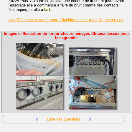
Fuzzy Plus. Aujourd'hui j'ai lavé une couette de lit 90, et juste avant
l'essorage elle
a
commencé à faire du bruit comme des contacts
électriques, et elle
a
fait
...
>>> Résultats suivants pour : Machine à laver a fait disjoncter >>>
Images d'illustration du forum Électroménager. Cliquez dessus pour
les agrandir.
Liste des questions