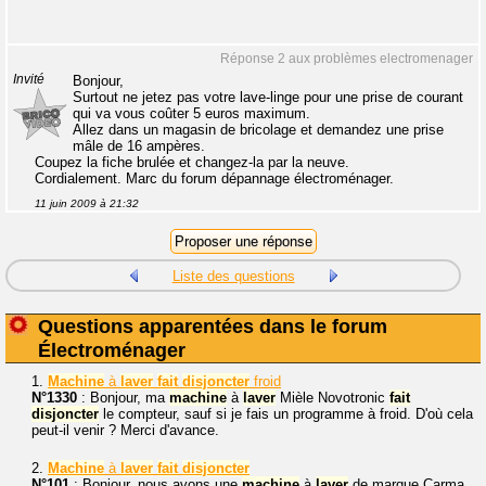
Réponse 2 aux problèmes electromenager
Invité
Bonjour,
Surtout ne jetez pas votre lave-linge pour une prise de courant
qui va vous coûter 5 euros maximum.
Allez dans un magasin de bricolage et demandez une prise
mâle de 16 ampères.
Coupez la fiche brulée et changez-la par la neuve.
Cordialement. Marc du forum dépannage électroménager.
11 juin 2009 à 21:32
Liste des questions
Questions apparentées dans le forum
Électroménager
1.
Machine
à
laver
fait
disjoncter
froid
N°1330
: Bonjour, ma
machine
à
laver
Mièle Novotronic
fait
disjoncter
le compteur, sauf si je fais un programme à froid. D'où cela
peut-il venir ? Merci d'avance.
2.
Machine
à
laver
fait
disjoncter
N°101
: Bonjour, nous avons une
machine
à
laver
de marque Carma