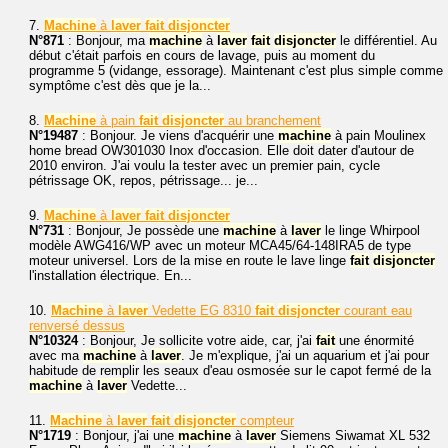
7.
Machine
à
laver
fait
disjoncter
N°871
: Bonjour, ma
machine
à
laver
fait
disjoncter
le différentiel. Au
début c'était parfois en cours de lavage, puis au moment du
programme 5 (vidange, essorage). Maintenant c'est plus simple comme
symptôme c'est dès que je la...
8.
Machine
à pain
fait
disjoncter
au branchement
N°19487
: Bonjour. Je viens d'acquérir une
machine
à pain Moulinex
home bread OW301030 Inox d'occasion. Elle doit dater d'autour de
2010 environ. J'ai voulu la tester avec un premier pain, cycle
pétrissage OK, repos, pétrissage... je...
9.
Machine
à
laver
fait
disjoncter
N°731
: Bonjour, Je possède une
machine
à
laver
le linge Whirpool
modèle AWG416/WP avec un moteur MCA45/64-148IRA5 de type
moteur universel. Lors de la mise en route le lave linge
fait
disjoncter
l'installation électrique. En...
10.
Machine
à
laver
Vedette EG 8310
fait
disjoncter
courant eau
renversé dessus
N°10324
: Bonjour, Je sollicite votre aide, car, j'ai
fait
une énormité
avec ma
machine
à
laver
. Je m'explique, j'ai un aquarium et j'ai pour
habitude de remplir les seaux d'eau osmosée sur le capot fermé de la
machine
à
laver
Vedette...
11.
Machine
à
laver
fait
disjoncter
compteur
N°1719
: Bonjour, j'ai une
machine
à
laver
Siemens Siwamat XL 532