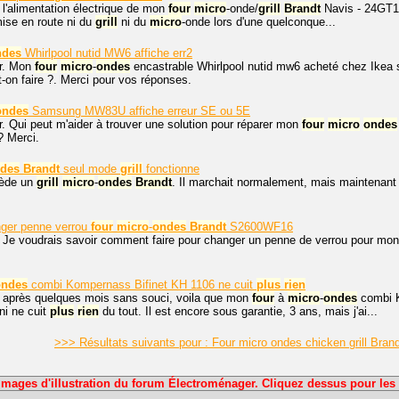
 l'alimentation électrique de mon
four
micro
-onde/
grill
Brandt
Navis - 24GT1 R
mise en route ni du
grill
ni du
micro
-onde lors d'une quelconque...
ndes
Whirlpool nutid MW6 affiche err2
r. Mon
four
micro
-
ondes
encastrable Whirlpool nutid mw6 acheté chez Ikea s’a
t-on faire ?. Merci pour vos réponses.
ondes
Samsung MW83U affiche erreur SE ou 5E
. Qui peut m'aider à trouver une solution pour réparer mon
four
micro
ondes
? Merci.
des
Brandt
seul mode
grill
fonctionne
sède un
grill
micro
-
ondes
Brandt
. Il marchait normalement, mais maintenan
ger penne verrou
four
micro
-
ondes
Brandt
S2600WF16
, Je voudrais savoir comment faire pour changer un penne de verrou pour mo
ondes
combi Kompernass Bifinet KH 1106 ne cuit
plus
rien
, après quelques mois sans souci, voila que mon
four
à
micro
-
ondes
combi K
ni ne cuit
plus
rien
du tout. Il est encore sous garantie, 3 ans, mais j'ai...
>>> Résultats suivants pour : Four micro ondes chicken grill Brand
Images d'illustration du forum Électroménager. Cliquez dessus pour les 