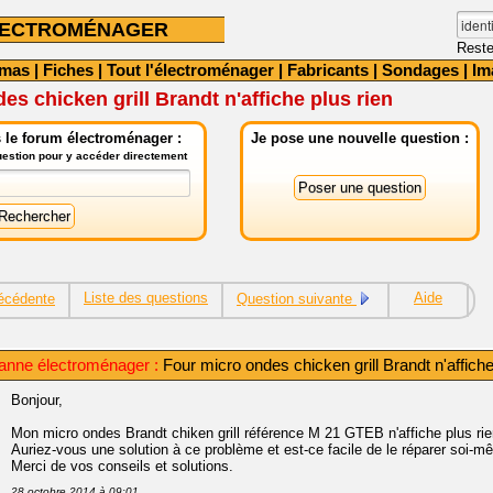
LECTROMÉNAGER
Reste
émas
|
Fiches
|
Tout l'électroménager
|
Fabricants
|
Sondages
|
Im
es chicken grill Brandt n'affiche plus rien
 le forum électroménager :
Je pose une nouvelle question :
question pour y accéder directement
Liste des questions
Aide
écédente
Question suivante
anne électroménager :
Four micro ondes chicken grill Brandt n'affiche
Bonjour,
Mon micro ondes Brandt chiken grill référence M 21 GTEB n'affiche plus rie
Auriez-vous une solution à ce problème et est-ce facile de le réparer soi-
Merci de vos conseils et solutions.
28 octobre 2014 à 09:01