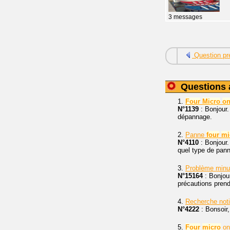
3 messages
Question pr
Questions 
1.
Four
Micro
o
N°1139
: Bonjour
dépannage.
2.
Panne
four
mi
N°4110
: Bonjour
quel type de panne
3.
Problème minu
N°15164
: Bonjou
précautions pren
4.
Recherche not
N°4222
: Bonsoir,
5.
Four
micro
on