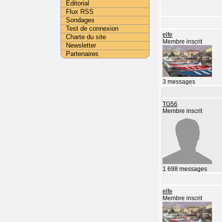
Editorial
Flux RSS
Sondages
Test de connexion
elfe
Charte du site
Membre inscrit
Newsletter
Partenaires
3 messages
TG56
Membre inscrit
1 698 messages
elfe
Membre inscrit