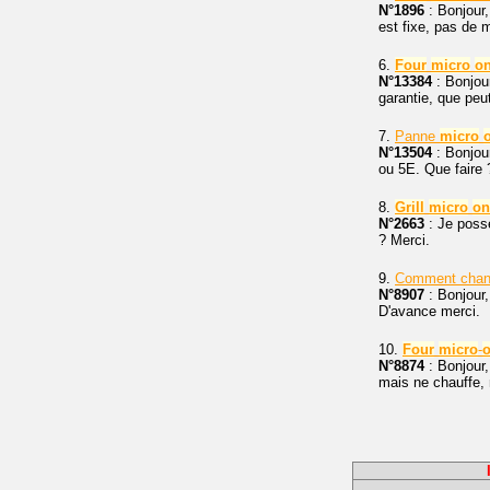
N°1896
: Bonjour,
est fixe, pas de 
6.
Four
micro
o
N°13384
: Bonjou
garantie, que peu
7.
Panne
micro
N°13504
: Bonjour
ou 5E. Que faire 
8.
Grill
micro
on
N°2663
: Je pos
? Merci.
9.
Comment chan
N°8907
: Bonjour
D'avance merci.
10.
Four
micro
-
N°8874
: Bonjour
mais ne chauffe, 