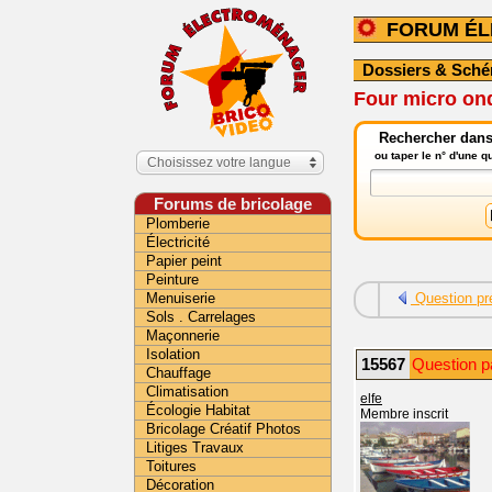
FORUM É
Dossiers & Sch
Four micro ond
Rechercher dans
ou taper le n° d'une 
Choisissez votre langue
Forums de bricolage
Plomberie
Électricité
Papier peint
Peinture
Menuiserie
Question pr
Sols . Carrelages
Maçonnerie
Isolation
15567
Question p
Chauffage
Climatisation
elfe
Écologie Habitat
Membre inscrit
Bricolage Créatif Photos
Litiges Travaux
Toitures
Décoration