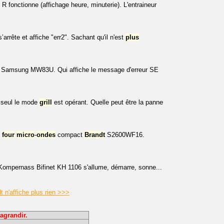
 fonctionne (affichage heure, minuterie). L'entraineur
rrête et affiche "err2". Sachant qu'il n'est
plus
Samsung MW83U. Qui affiche le message d'erreur SE
t seul le mode
grill
est opérant. Quelle peut être la panne
n
four
micro
-
ondes
compact
Brandt
S2600WF16.
ompernass Bifinet KH 1106 s'allume, démarre, sonne...
t n'affiche plus rien >>>
agrandir.