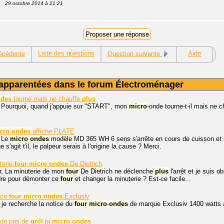
29 octobre 2014 à 21:21
Liste des questions
Aide
écédente
Question suivante
apparentées dans le forum Électroménager
ndes
tourne mais ne chauffe
plus
. Pourquoi, quand j'appuie sur "START", mon
micro
-onde tourne-t-il mais ne 
cro
ondes
affiche PLATE
. Le
micro
ondes
modèle MD 365 WH 6 sens s'arrête en cours de cuisson et af
 s'agit t'il, le palpeur serais à l'origine la cause ? Merci.
terie
four
micro
ondes
De Dietrich
r, La minuterie de mon
four
De Dietrich ne déclenche
plus
l'arrêt et je suis ob
dre pour démonter ce
four
et changer la minuterie ? Est-ce facile...
ice
four
micro
ondes
Exclusiv
 je recherche la notice du
four
micro
-
ondes
de marque Exclusiv 1400 watts
de pas de
grill
ni
micro
ondes