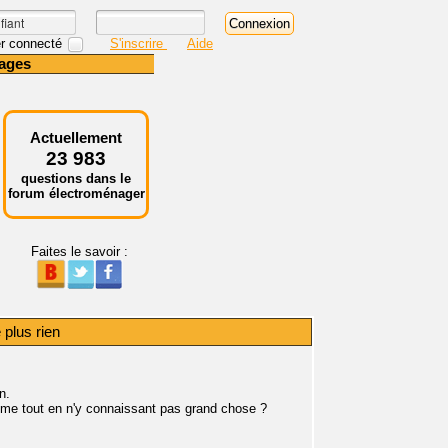
r connecté
S'inscrire
Aide
ages
Actuellement
23 983
questions dans le
forum électroménager
Faites le savoir :
 plus rien
n.
même tout en n'y connaissant pas grand chose ?