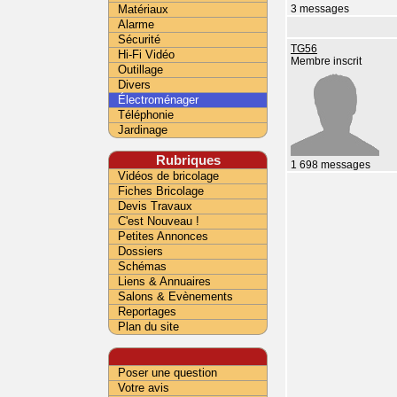
Matériaux
3 messages
Alarme
Sécurité
TG56
Hi-Fi Vidéo
Membre inscrit
Outillage
Divers
Électroménager
Téléphonie
Jardinage
Rubriques
1 698 messages
Vidéos de bricolage
Fiches Bricolage
Devis Travaux
C'est Nouveau !
Petites Annonces
Dossiers
Schémas
Liens & Annuaires
Salons & Evènements
Reportages
Plan du site
Poser une question
Votre avis