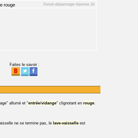
Forum dépannage réponse 10
te rouge
Faites le savoir :
age" allumé et "
entrée
/
vidange
" clignotant en
rouge
.
vaisselle ne se termine pas, le
lave-vaisselle
est