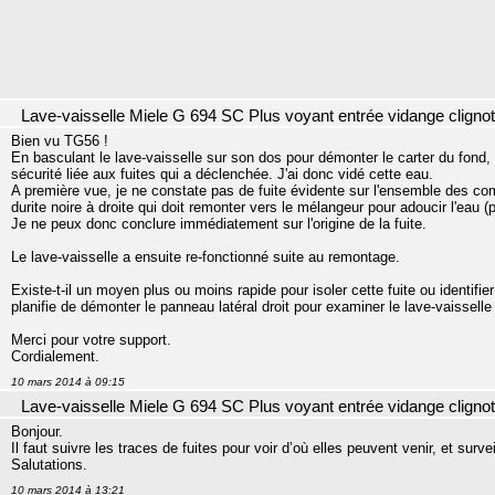
Lave-vaisselle Miele G 694 SC Plus voyant entrée vidange cligno
Bien vu TG56 !
En basculant le lave-vaisselle sur son dos pour démonter le carter du fond, 
sécurité liée aux fuites qui a déclenchée. J'ai donc vidé cette eau.
A première vue, je ne constate pas de fuite évidente sur l'ensemble des c
durite noire à droite qui doit remonter vers le mélangeur pour adoucir l'eau (
Je ne peux donc conclure immédiatement sur l'origine de la fuite.
Le lave-vaisselle a ensuite re-fonctionné suite au remontage.
Existe-t-il un moyen plus ou moins rapide pour isoler cette fuite ou identif
planifie de démonter le panneau latéral droit pour examiner le lave-vaisselle
Merci pour votre support.
Cordialement.
10 mars 2014 à 09:15
Lave-vaisselle Miele G 694 SC Plus voyant entrée vidange cligno
Bonjour.
Il faut suivre les traces de fuites pour voir d’où elles peuvent venir, et surv
Salutations.
10 mars 2014 à 13:21