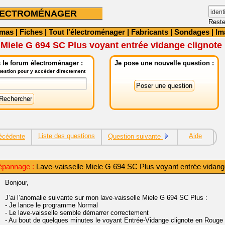
LECTROMÉNAGER
Reste
émas
|
Fiches
|
Tout l'électroménager
|
Fabricants
|
Sondages
|
Im
 Miele G 694 SC Plus voyant entrée vidange clignote
 le forum électroménager :
Je pose une nouvelle question :
question pour y accéder directement
Liste des questions
Aide
écédente
Question suivante
épannage :
Lave-vaisselle Miele G 694 SC Plus voyant entrée vidang
Bonjour,
J’ai l’anomalie suivante sur mon lave-vaisselle Miele G 694 SC Plus :
- Je lance le programme Normal
- Le lave-vaisselle semble démarrer correctement
- Au bout de quelques minutes le voyant Entrée-Vidange clignote en Rouge 