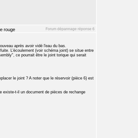
Forum dépannage réponse 6
te rouge
nouveau après avoir vidé l'eau du bas.
fuite. L'écoulement (voir schéma joint) se situe entre
bly", ce pourrait être le joint torique qui serait
lacer le joint ? A noter que le réservoir (pièce 6) est
ire existe-t-il un document de pièces de rechange