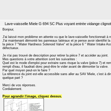
Lave-vaisselle Miele G 694 SC Plus voyant entrée vidange cligno
Bonjour,
J'ai laissé mon problème en attente vu que le lave-vaisselle fonctionnait à 
J'ai maintenant démonté les panneaux latéraux et je pense avoir identifié la 
la pièce 7 "Water Hardness Solenoid Valve" et la pièce 6 " Water Intake Assem
défectueux.
Je n'ai pas trouvé de description pour retirer la pièce 7 et accéder au joint.
Mes questions à votre attention sont les suivantes :
Quel est le mode d'emploi pour extraire sans risque la valve (pièce 7) et remp
rempli d'eau, il faudrait donc peut-être le vider avant de démonter la valve.
Par quel moyen peut-on le faire ?
La référence du joint est-elle accessible sans aller au SAV Miele, c'est à d
quelque part ?
Merci de vos réponses.
Cordialement.
Pour agrandir l'image, cliquez dessus.