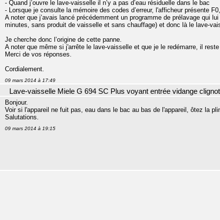
- Quand j’ouvre le lave-vaisselle il n’y a pas d’eau résiduelle dans le bac
- Lorsque je consulte la mémoire des codes d’erreur, l'afficheur présente F0,
A noter que j’avais lancé précédemment un programme de prélavage qui lui s
minutes, sans produit de vaisselle et sans chauffage) et donc là le lave-vais
Je cherche donc l’origine de cette panne.
A noter que même si j'arrête le lave-vaisselle et que je le redémarre, il rest
Merci de vos réponses.
Cordialement.
09 mars 2014 à 17:49
Lave-vaisselle Miele G 694 SC Plus voyant entrée vidange cligno
Bonjour.
Voir si l'appareil ne fuit pas, eau dans le bac au bas de l'appareil, ôtez la pli
Salutations.
09 mars 2014 à 19:15