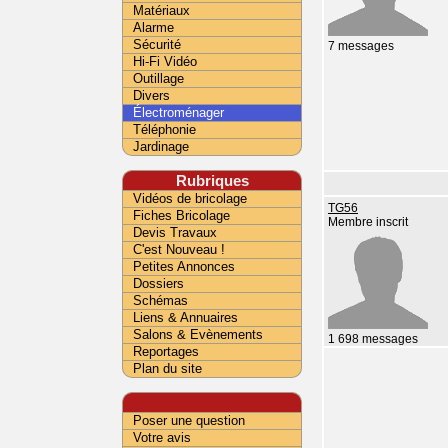
Matériaux
Alarme
Sécurité
7 messages
Hi-Fi Vidéo
Outillage
Divers
Électroménager
Téléphonie
Jardinage
Rubriques
Vidéos de bricolage
TG56
Fiches Bricolage
Membre inscrit
Devis Travaux
C'est Nouveau !
Petites Annonces
Dossiers
Schémas
Liens & Annuaires
Salons & Evènements
1 698 messages
Reportages
Plan du site
Poser une question
Votre avis