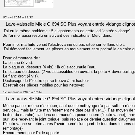
05 avril 2014 à 13:52
Lave-vaisselle Miele G 694 SC Plus voyant entrée vidange cligno
J'ai eu le même problème : 5 clignotements de cette led "entrée vidange".
Je l'ai moi aussi résolu en suivant ces indications. Merci donc.
Pour info, ma fuite venait l'électrovanne du bac situé sur le flanc droit.
J'ai démonté facilement les pièces en mouvement et supprimé le calcaire qui
Donc démontage de :
La plinthe (2 vis).
La plaque du dessous (4 vis) : là où s'accumule l'eau.
Le plateau du dessus (2 vis accessibles en ouvrant la porte + déverrouillage 
Le flanc droit (4 vis).
Déclipsage de l'électro qui se trouve à mi-hauteur.
Et retrait des pièces mobiles pour les nettoyer.
17 septembre 2016 à 13:40
Lave-vaisselle Miele G 694 SC Plus voyant entrée vidange cligno
Même panne, même résolution, sauf que le nettoyage n'a pas suffit à résoudre 
service... mais la fuite manifestement ne date pas d'hier...). Pas moyen de 
boites du marché), j'ai donc commandé la pièce entière (électrovanne), mais 
sur l'axe recevant le joint torique, puis replacé ce dernier question d'augme
l'électrovanne se retire après l'avoir tourné d'un quart de tour dans le sens 
remontage)
Encore merci pour l'aide apporté.