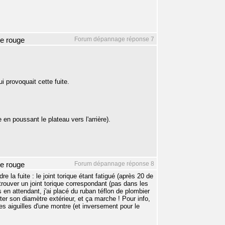
Forum dépannage réponse 7
te rouge
 provoquait cette fuite.
en poussant le plateau vers l'arrière).
Forum dépannage réponse 8
te rouge
la fuite : le joint torique étant fatigué (après 20 de
trouver un joint torique correspondant (pas dans les
en attendant, j'ai placé du ruban téflon de plombier
nter son diamètre extérieur, et ça marche ! Pour info,
des aiguilles d'une montre (et inversement pour le