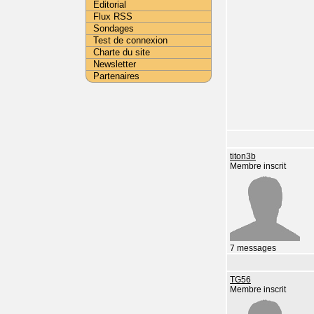
Editorial
Flux RSS
Sondages
Test de connexion
Charte du site
Newsletter
Partenaires
titon3b
Membre inscrit
7 messages
TG56
Membre inscrit