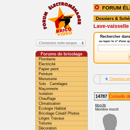
FORUM É
Dossiers & Sch
Lave-vaisselle
Rechercher dans
ou taper le n° d'une 
Choisissez votre langue
Forums de bricolage
Plomberie
Électricité
Papier peint
Peinture
Menuiserie
Question pr
Sols . Carrelages
Maçonnerie
Isolation
14787
Conseils d
Chauffage
Climatisation
titon3b
Écologie Habitat
Membre inscrit
Bricolage Créatif Photos
Litiges Travaux
Toitures
Décoration