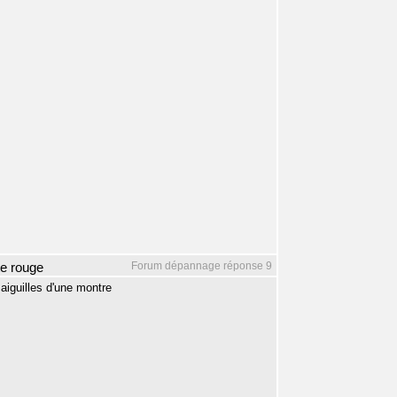
Forum dépannage réponse 9
te rouge
aiguilles d'une montre